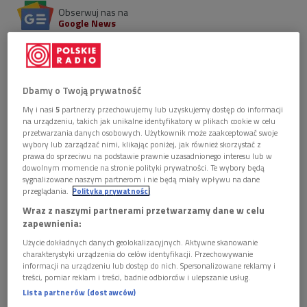
Obserwuj nas na
Google News
Henryk Kuźniak, jeden z najważniejszych polskich
kompozytorów muzyki filmowej, kończy 90. lat! Z
okazji okrągłych urodzin mistrza, które przypadają
17 marca, w "Muzyce w kadrze" przedstawimy wybór
Dbamy o Twoją prywatność
jego kompozycji.
My i nasi
5
partnerzy przechowujemy lub uzyskujemy dostęp do informacji
na urządzeniu, takich jak unikalne identyfikatory w plikach cookie w celu
przetwarzania danych osobowych. Użytkownik może zaakceptować swoje
wybory lub zarządzać nimi, klikając poniżej, jak również skorzystać z
prawa do sprzeciwu na podstawie prawnie uzasadnionego interesu lub w
dowolnym momencie na stronie polityki prywatności. Te wybory będą
sygnalizowane naszym partnerom i nie będą miały wpływu na dane
przeglądania.
Polityka prywatności
Wraz z naszymi partnerami przetwarzamy dane w celu
zapewnienia:
Użycie dokładnych danych geolokalizacyjnych. Aktywne skanowanie
charakterystyki urządzenia do celów identyfikacji. Przechowywanie
informacji na urządzeniu lub dostęp do nich. Spersonalizowane reklamy i
treści, pomiar reklam i treści, badnie odbiorców i ulepszanie usług.
Lista partnerów (dostawców)
Henryk Kuźniak – polski kompozytor, muzykolog, twórca muzyki filmowej i