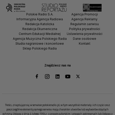
Polskie Radio S.A.
Agencja Promocji
Informacyjna Agencja Radiowa
Agencja Reklamy
Redakcja Katolicka
Regulamin serwisu
Redakcja Ekumeniczna
Polityka prywatności
Centrum Edukacji Medialnej
Ustawienia prywatności
Agencja Muzyczna Polskiego Radia
Dane osobowe
Studia nagraniowe i koncertowe
Kontakt
Sklep Polskiego Radia
Znajdziesz nas na
Treści, znajdujące się w serwisie polskieradio.pl, w tym wszystkie materiały i ich części oraz
poszczególne elementy samego serwisu mają charakter utworów lub wytworów objętych
ochroną Ustawy z dnia 4 lutego 1994 r. o prawie autorskim i prawach pokrewnych lub Ustawy z