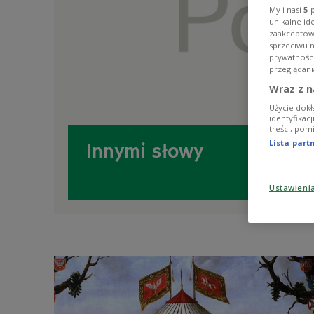
My i nasi
5
p
unikalne id
zaakceptowa
sprzeciwu 
prywatnośc
przeglądani
Wraz z n
Użycie dokł
identyfikac
treści, pom
Lista par
Innymi słowy
Ustawieni