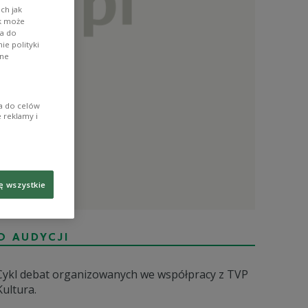
ch jak
ik może
wa do
e polityki
ane
ia do celów
 reklamy i
ę wszystkie
O AUDYCJI
Cykl debat organizowanych we współpracy z TVP
Kultura.