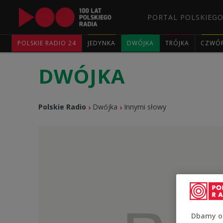
PORTAL POLSKIEGO
POLSKIE RADIO 24
JEDYNKA
DWÓJKA
TRÓJKA
CZWÓ
DWÓJKA
Polskie Radio
Dwójka
Innymi słowy
Dbamy o