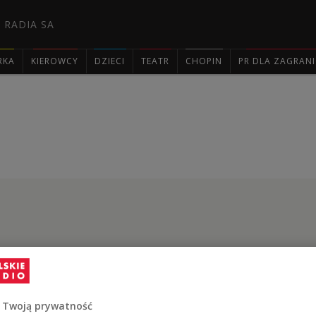
 RADIA SA
RKA
KIEROWCY
DZIECI
TEATR
CHOPIN
PR DLA ZAGRAN

 Twoją prywatność