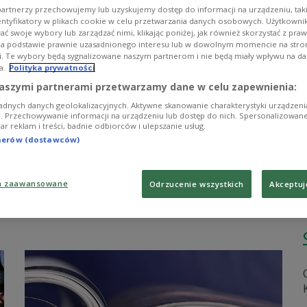
artnerzy przechowujemy lub uzyskujemy dostęp do informacji na urządzeniu, taki
entyfikatory w plikach cookie w celu przetwarzania danych osobowych. Użytkown
ć swoje wybory lub zarządzać nimi, klikając poniżej, jak również skorzystać z pra
na podstawie prawnie uzasadnionego interesu lub w dowolnym momencie na stroni
i. Te wybory będą sygnalizowane naszym partnerom i nie będą miały wpływu na d
a.
Polityka prywatności
aszymi partnerami przetwarzamy dane w celu zapewnienia:
adnych danych geolokalizacyjnych. Aktywne skanowanie charakterystyki urządzen
ji. Przechowywanie informacji na urządzeniu lub dostęp do nich. Spersonalizowane
iar reklam i treści, badnie odbiorców i ulepszanie usług.
tnerów (dostawców)
a zaawansowane
Odrzucenie wszystkich
Akceptuj