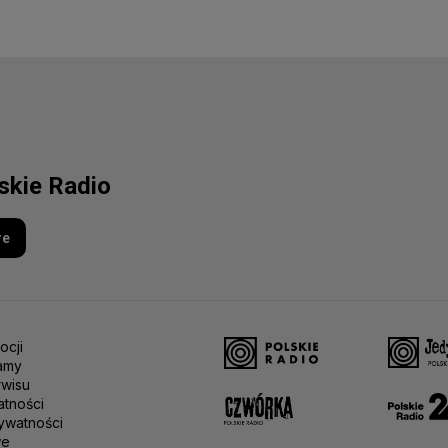
lskie Radio
re
ocji
amy
rwisu
atności
ywatności
we