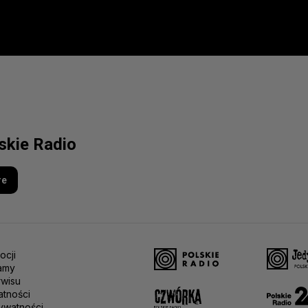
lskie Radio
re
ocji
amy
rwisu
atności
ywatności