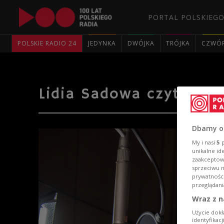
PORTAL POLSKIEGO
POLSKIE RADIO 24
JEDYNKA
DWÓJKA
TRÓJKA
CZWÓ
Lidia Sadowa czyta pow
Dbamy o
My i nasi
5
p
unikalne id
zaakceptowa
sprzeciwu 
prywatnośc
przeglądani
Wraz z n
Użycie dokł
identyfikac