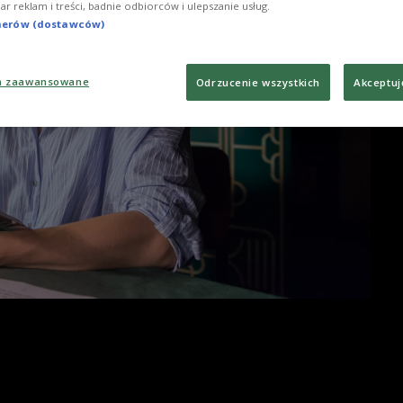
iar reklam i treści, badnie odbiorców i ulepszanie usług.
tnerów (dostawców)
a zaawansowane
Odrzucenie wszystkich
Akceptuj