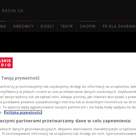
 RADIA SA
RKA
KIEROWCY
DZIECI
TEATR
CHOPIN
PR DLA ZAGRAN

ieść o Violetcie Szabó
 Twoją prywatność
artnerzy przechowujemy lub uzyskujemy dostęp do informacji na urządzeniu, taki
entyfikatory w plikach cookie w celu przetwarzania danych osobowych. Użytkown
ć swoje wybory lub zarządzać nimi, klikając poniżej, jak również skorzystać z pra
na podstawie prawnie uzasadnionego interesu lub w dowolnym momencie na stroni
i. Te wybory będą sygnalizowane naszym partnerom i nie będą miały wpływu na d
a.
Polityka prywatności
aszymi partnerami przetwarzamy dane w celu zapewnienia:
adnych danych geolokalizacyjnych. Aktywne skanowanie charakterystyki urządzen
ji. Przechowywanie informacji na urządzeniu lub dostęp do nich. Spersonalizowane