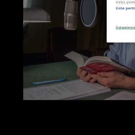
treści, pom
Lista par
Ustawieni