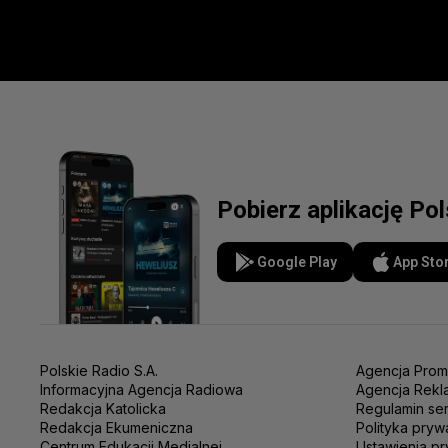
Pobierz aplikację Po
Google Play
App Sto
Polskie Radio S.A.
Agencja Prom
Informacyjna Agencja Radiowa
Agencja Rekl
Redakcja Katolicka
Regulamin se
Redakcja Ekumeniczna
Polityka pryw
Centrum Edukacji Medialnej
Ustawienia pr