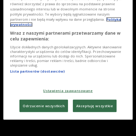
również skorzystać z prawa do sprzeciwu na podstawie prawnie
uzasadnionego interesu lub w dowolnym momencie na stronie
polityki prywatności. Te wybory będą sygnalizowane naszym
partnerom i nie będą miały wpływu na dane przeglądania.
Polityka
prywatności
Wraz z naszymi partnerami przetwarzamy dane w
celu zapewnienia:
Użycie dokładnych danych geolokalizacyjnych. Aktywne skanowanie
charakterystyki urządzenia do celów identyfikacji. Przechowywanie
informacji na urządzeniu lub dostęp do nich. Spersonalizowane
reklamy i treści, pomiar reklam i treści, badnie odbiorców i
ulepszanie usług.
Lista partnerów (dostawców)
Ustawienia zaawansowane
Odrzucenie wszystkich
Akceptuję wszystkie