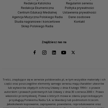
Redakcja Katolicka
Regulamin serwisu
Redakcja Ekumeniczna
Polityka prywatności
Centrum Edukacji Medialnej
Ustawienia prywatności
Agencja Muzyczna Polskiego Radia
Dane osobowe
Studia nagraniowe i koncertowe
Kontakt
Sklep Polskiego Radia
Znajdziesz nas na
Treści, znajdujące się w serwisie polskieradio.pl, w tym wszystkie materiały i ich
części oraz poszczególne elementy samego serwisu mają charakter utworów
lub wytworów objętych ochroną Ustawy z dnia 4 lutego 1994 r. o prawie
autorskim i prawach pokrewnych lub Ustawy z dnia 30 czerwca 2000 r. Prawo
własności przemysłowej. Prawa o których mowa w zdaniu poprzedzającym
przysługują Polskiemu Radiu S.A. w likwidacji lub podmiotom trzecim.
Jakiekolwiek kopiowanie, zapisywanie, powielanie, reprodukowanie oraz