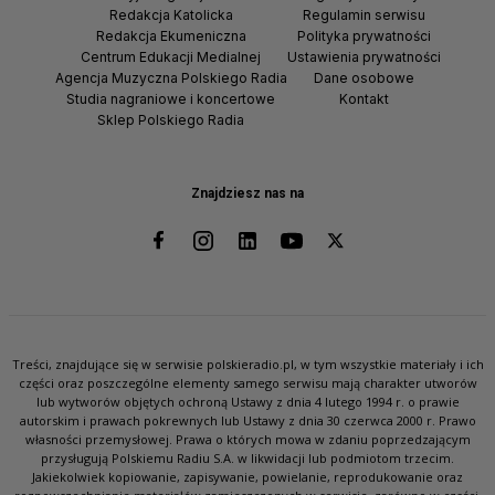
Redakcja Katolicka
Regulamin serwisu
Redakcja Ekumeniczna
Polityka prywatności
Centrum Edukacji Medialnej
Ustawienia prywatności
Agencja Muzyczna Polskiego Radia
Dane osobowe
Studia nagraniowe i koncertowe
Kontakt
Sklep Polskiego Radia
Znajdziesz nas na
Treści, znajdujące się w serwisie polskieradio.pl, w tym wszystkie materiały i ich
części oraz poszczególne elementy samego serwisu mają charakter utworów
lub wytworów objętych ochroną Ustawy z dnia 4 lutego 1994 r. o prawie
autorskim i prawach pokrewnych lub Ustawy z dnia 30 czerwca 2000 r. Prawo
własności przemysłowej. Prawa o których mowa w zdaniu poprzedzającym
przysługują Polskiemu Radiu S.A. w likwidacji lub podmiotom trzecim.
Jakiekolwiek kopiowanie, zapisywanie, powielanie, reprodukowanie oraz