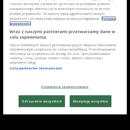
również skorzystać z prawa do sprzeciwu na podstawie prawnie
uzasadnionego interesu lub w dowolnym momencie na stronie
polityki prywatności. Te wybory będą sygnalizowane naszym
partnerom i nie będą miały wpływu na dane przeglądania.
Polityka
prywatności
Wraz z naszymi partnerami przetwarzamy dane w
celu zapewnienia:
Użycie dokładnych danych geolokalizacyjnych. Aktywne skanowanie
charakterystyki urządzenia do celów identyfikacji. Przechowywanie
informacji na urządzeniu lub dostęp do nich. Spersonalizowane
reklamy i treści, pomiar reklam i treści, badnie odbiorców i
ulepszanie usług.
Lista partnerów (dostawców)
Ustawienia zaawansowane
Odrzucenie wszystkich
Akceptuję wszystkie