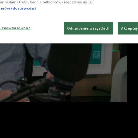
iar reklam i treści, badnie odbiorców i ulepszanie usług.
tnerów (dostawców)
a zaawansowane
Odrzucenie wszystkich
Akceptuj