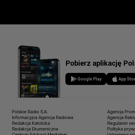
Pobierz aplikację Po
Google Play
App Sto
Polskie Radio S.A.
Agencja Prom
Informacyjna Agencja Radiowa
Agencja Rekl
Redakcja Katolicka
Regulamin se
Redakcja Ekumeniczna
Polityka pryw
Centrum Edukacji Medialnej
Ustawienia pr