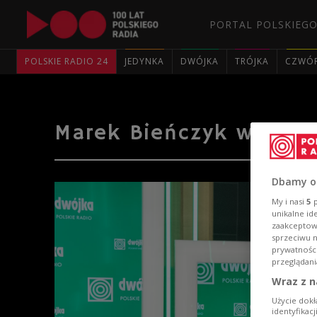
PORTAL POLSKIEGO
POLSKIE RADIO 24
JEDYNKA
DWÓJKA
TRÓJKA
CZWÓ
Marek Bieńczyk w audy
Dbamy o
My i nasi
5
p
unikalne id
zaakceptowa
sprzeciwu 
prywatnośc
przeglądani
Wraz z n
Użycie dokł
identyfikac