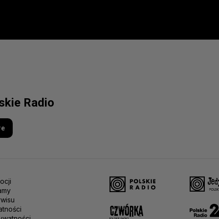
lskie Radio
re
ocji
amy
rwisu
atności
ywatności