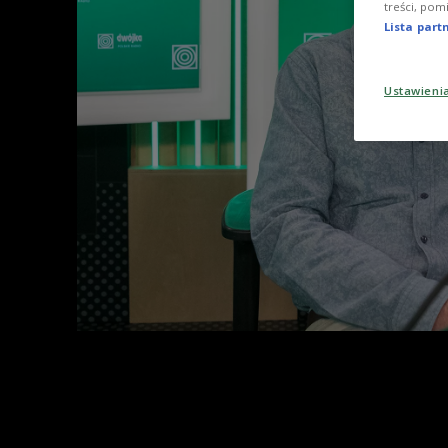
treści, pom
Lista par
Ustawieni