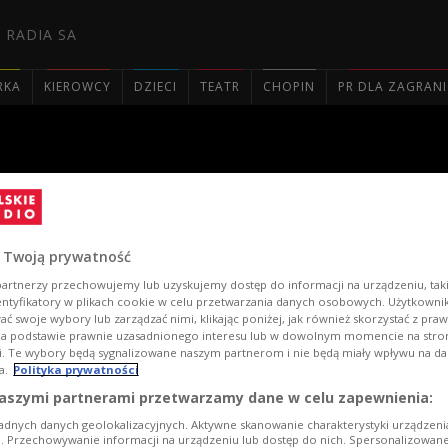
 RADIA SA
RKA
KIEROWCY
DZIECI
TEATR
CHOPIN
PR DLA ZAGRAN

cji "Mazurek słucha"
 Twoją prywatność
artnerzy przechowujemy lub uzyskujemy dostęp do informacji na urządzeniu, taki
entyfikatory w plikach cookie w celu przetwarzania danych osobowych. Użytkown
ć swoje wybory lub zarządzać nimi, klikając poniżej, jak również skorzystać z pra
na podstawie prawnie uzasadnionego interesu lub w dowolnym momencie na stroni
i. Te wybory będą sygnalizowane naszym partnerom i nie będą miały wpływu na d
a.
Polityka prywatności
aszymi partnerami przetwarzamy dane w celu zapewnienia:
adnych danych geolokalizacyjnych. Aktywne skanowanie charakterystyki urządzen
ji. Przechowywanie informacji na urządzeniu lub dostęp do nich. Spersonalizowane