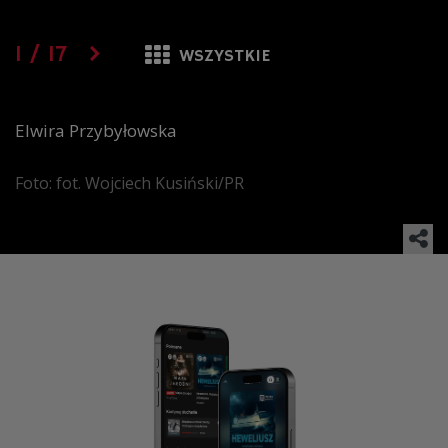
1
/
17
WSZYSTKIE
Elwira Przybyłowska
Foto: fot. Wojciech Kusiński/PR