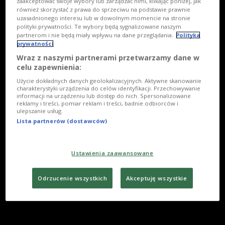
zaakceptować swoje wybory lub zarządzać nimi, klikając poniżej, jak
również skorzystać z prawa do sprzeciwu na podstawie prawnie
uzasadnionego interesu lub w dowolnym momencie na stronie
polityki prywatności. Te wybory będą sygnalizowane naszym
partnerom i nie będą miały wpływu na dane przeglądania.
Polityka
prywatności
Wraz z naszymi partnerami przetwarzamy dane w
celu zapewnienia:
Użycie dokładnych danych geolokalizacyjnych. Aktywne skanowanie
charakterystyki urządzenia do celów identyfikacji. Przechowywanie
informacji na urządzeniu lub dostęp do nich. Spersonalizowane
reklamy i treści, pomiar reklam i treści, badnie odbiorców i
ulepszanie usług.
Lista partnerów (dostawców)
Ustawienia zaawansowane
Odrzucenie wszystkich
Akceptuję wszystkie