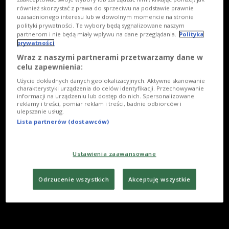
również skorzystać z prawa do sprzeciwu na podstawie prawnie
uzasadnionego interesu lub w dowolnym momencie na stronie
polityki prywatności. Te wybory będą sygnalizowane naszym
partnerom i nie będą miały wpływu na dane przeglądania.
Polityka
prywatności
Wraz z naszymi partnerami przetwarzamy dane w
celu zapewnienia:
Użycie dokładnych danych geolokalizacyjnych. Aktywne skanowanie
charakterystyki urządzenia do celów identyfikacji. Przechowywanie
informacji na urządzeniu lub dostęp do nich. Spersonalizowane
reklamy i treści, pomiar reklam i treści, badnie odbiorców i
ulepszanie usług.
Lista partnerów (dostawców)
Ustawienia zaawansowane
Odrzucenie wszystkich
Akceptuję wszystkie