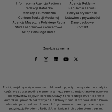
Informacyjna Agencja Radiowa
Agencja Reklamy
Redakcja Katolicka
Regulamin serwisu
Redakcja Ekumeniczna
Polityka prywatności
Centrum Edukacji Medialnej
Ustawienia prywatności
Agencja Muzyczna Polskiego Radia
Dane osobowe
Studia nagraniowe i koncertowe
Kontakt
Sklep Polskiego Radia
Znajdziesz nas na
Treści, znajdujące się w serwisie polskieradio.pl, w tym wszystkie materiały i ich
części oraz poszczególne elementy samego serwisu mają charakter utworów
lub wytworów objętych ochroną Ustawy z dnia 4 lutego 1994 r. o prawie
autorskim i prawach pokrewnych lub Ustawy z dnia 30 czerwca 2000 r. Prawo
własności przemysłowej. Prawa o których mowa w zdaniu poprzedzającym
przysługują Polskiemu Radiu S.A. w likwidacji lub podmiotom trzecim.