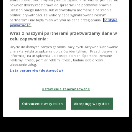
również skorzystać z prawa do sprzeciwu na podstawie prawnie
uzasadnionego interesu lub w dowolnym momencie na stronie
polityki prywatności. Te wybory będą sygnalizowane naszym
partnerom i nie będą miały wpływu na dane przeglądania.
Polityka
prywatności
Wraz z naszymi partnerami przetwarzamy dane w
celu zapewnienia:
Użycie dokładnych danych geolokalizacyjnych. Aktywne skanowanie
charakterystyki urządzenia do celów identyfikacji. Przechowywanie
informacji na urządzeniu lub dostęp do nich. Spersonalizowane
reklamy i treści, pomiar reklam i treści, badnie odbiorców i
ulepszanie usług.
Lista partnerów (dostawców)
Ustawienia zaawansowane
Odrzucenie wszystkich
Akceptuję wszystkie