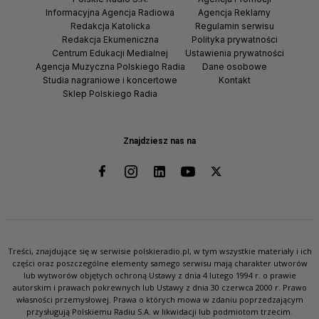
Informacyjna Agencja Radiowa
Agencja Reklamy
Redakcja Katolicka
Regulamin serwisu
Redakcja Ekumeniczna
Polityka prywatności
Centrum Edukacji Medialnej
Ustawienia prywatności
Agencja Muzyczna Polskiego Radia
Dane osobowe
Studia nagraniowe i koncertowe
Kontakt
Sklep Polskiego Radia
Znajdziesz nas na
Treści, znajdujące się w serwisie polskieradio.pl, w tym wszystkie materiały i ich
części oraz poszczególne elementy samego serwisu mają charakter utworów
lub wytworów objętych ochroną Ustawy z dnia 4 lutego 1994 r. o prawie
autorskim i prawach pokrewnych lub Ustawy z dnia 30 czerwca 2000 r. Prawo
własności przemysłowej. Prawa o których mowa w zdaniu poprzedzającym
przysługują Polskiemu Radiu S.A. w likwidacji lub podmiotom trzecim.