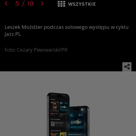
5
/
19
WSZYSTKIE
Leszek Możdżer podczas solowego występu w cyklu
Jazz.PL
Foto: Cezary Piwowarski/PR