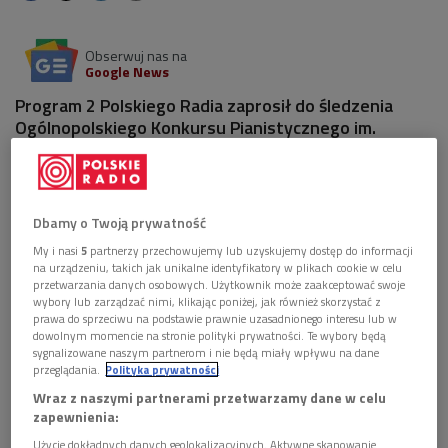
Obserwuj nas na
Google News
Program 2 Polskiego Radia zaprosił do śledzenia
Ogólnopolskiego Konkursu Pianistycznego im.
Fryderyka Chopina. To tzw. "mały konkurs",
organizowany przez Narodowy Instytut Fryderyka
Chopina.
Dbamy o Twoją prywatność
1 plik
AUDIO
My i nasi
5
partnerzy przechowujemy lub uzyskujemy dostęp do informacji
na urządzeniu, takich jak unikalne identyfikatory w plikach cookie w celu


05'06
przetwarzania danych osobowych. Użytkownik może zaakceptować swoje
wybory lub zarządzać nimi, klikając poniżej, jak również skorzystać z
Relacja Mileny Gąsienicy z I etapu przesłuchań
prawa do sprzeciwu na podstawie prawnie uzasadnionego interesu lub w
dowolnym momencie na stronie polityki prywatności. Te wybory będą
Ogólnopolskiego Konkursu Pianistycznego im.
sygnalizowane naszym partnerom i nie będą miały wpływu na dane
Fryderyka Chopina
przeglądania.
Polityka prywatności
Wraz z naszymi partnerami przetwarzamy dane w celu
zapewnienia:
Użycie dokładnych danych geolokalizacyjnych. Aktywne skanowanie