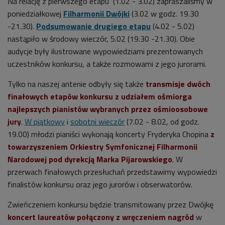
Na relację z pierwszego etapu (1.02 - 3.02) zapraszaliśmy w
poniedziałkowej
Filharmonii Dwójki
(3.02 w godz. 19.30
-21.30).
Podsumowanie drugiego etapu
(4.02 - 5.02)
nastąpiło w środowy wieczór, 5.02 (19.30 -21.30). Obie
audycje były ilustrowane wypowiedziami prezentowanych
uczestników konkursu, a także rozmowami z jego jurorami.
Tylko na naszej antenie odbyły się także
transmisje dwóch
finałowych etapów konkursu z udziałem ośmiorga
najlepszych pianistów wybranych przez ośmioosobowe
jury
.
W piątkowy
i
sobotni wieczór
(7.02 - 8.02, od godz.
19.00) młodzi pianiści wykonają koncerty Fryderyka Chopina
z
towarzyszeniem Orkiestry Symfonicznej Filharmonii
Narodowej pod dyrekcją Marka Pijarowskiego
. W
przerwach finałowych przesłuchań przedstawimy wypowiedzi
finalistów konkursu oraz jego jurorów i obserwatorów.
Zwieńczeniem konkursu będzie transmitowany przez Dwójkę
koncert laureatów połączony z wręczeniem nagród
w