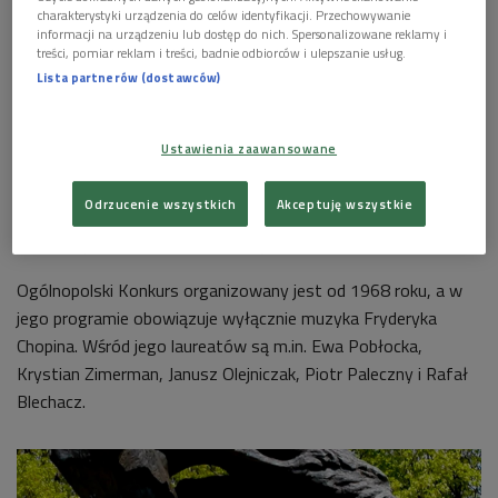
charakterystyki urządzenia do celów identyfikacji. Przechowywanie
informacji na urządzeniu lub dostęp do nich. Spersonalizowane reklamy i
treści, pomiar reklam i treści, badnie odbiorców i ulepszanie usług.
Lista partnerów (dostawców)
Ustawienia zaawansowane
Odrzucenie wszystkich
Akceptuję wszystkie
Zdj. ilustracyjne
Foto: Shutterstock/ Joaquin Corbalan P
Ogólnopolski Konkurs organizowany jest od 1968 roku, a w
jego programie obowiązuje wyłącznie muzyka Fryderyka
Chopina. Wśród jego laureatów są m.in. Ewa Pobłocka,
Krystian Zimerman, Janusz Olejniczak, Piotr Paleczny i Rafał
Blechacz.