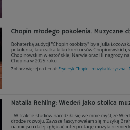
Chopin młodego pokolenia. Muzyczne dzi
Bohaterką audycji "Chopin osobisty" była Julia Łozows
pokolenia, laureatka kilku konkursów Chopinowskich,
Chopinowskim w estońskiej Narwie oraz III nagrody na 
Chopina w 2025 roku.
Zobacz więcej na temat:
Fryderyk Chopin
muzyka klasyczna
Natalia Rehling: Wiedeń jako stolica m
- W trakcie studiów narodziła się we mnie myśl, że Wie
drodze rozwoju. Zawsze fascynowałam się muzyką Brah
na miejscu dalej zgłębiać interpretację muzyki niemiec