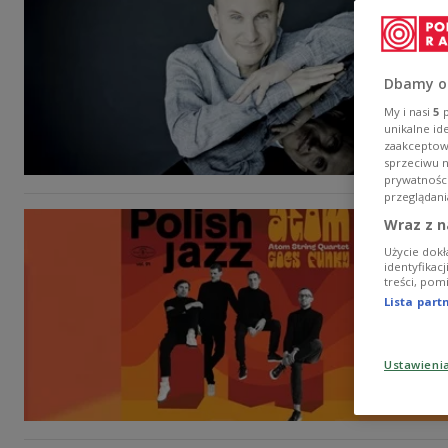
Dbamy o
My i nasi
5
p
unikalne id
zaakceptowa
sprzeciwu 
prywatnośc
przeglądani
Wraz z n
Użycie dokł
identyfikac
treści, pom
Lista par
Ustawieni