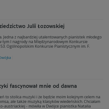
edzictwo Julii Łozowskiej
ka. Jedna z najbardziej utalentowanych pianistek młodego
 w tym I nagrody na Międzynarodowym Konkursie
53. Ogólnopolskim Konkursie Pianistycznym im. F.
Dwójka
uzyki fascynował mnie od dawna
deń to stolica muzyki i że będzie moim kolejnym celem na
msa, ale także muzyką klasyków wiedeńskich. Chciałam
ko-austriackiej - mówiła w Dwójce pianistka Natalia