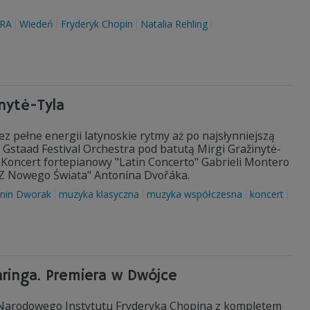
RA
Wiedeń
Fryderyk Chopin
Natalia Rehling
nytė-Tyla
 pełne energii latynoskie rytmy aż po najsłynniejszą
staad Festival Orchestra pod batutą Mirgi Gražinytė-
 I Koncert fortepianowy "Latin Concerto" Gabrieli Montero
l "Z Nowego Świata" Antonína Dvořáka.
nin Dworak
muzyka klasyczna
muzyka współczesna
koncert
inga. Premiera w Dwójce
yt Narodowego Instytutu Fryderyka Chopina z kompletem