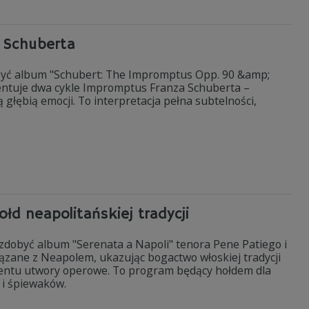
a Schuberta
obyć album "Schubert: The Impromptus Opp. 90 &amp;
entuje dwa cykle Impromptus Franza Schuberta –
 głębią emocji. To interpretacja pełna subtelności,
łd neapolitańskiej tradycji
 zdobyć album "Serenata a Napoli" tenora Pene Patiego i
wiązane z Neapolem, ukazując bogactwo włoskiej tradycji
entu utwory operowe. To program będący hołdem dla
 i śpiewaków.