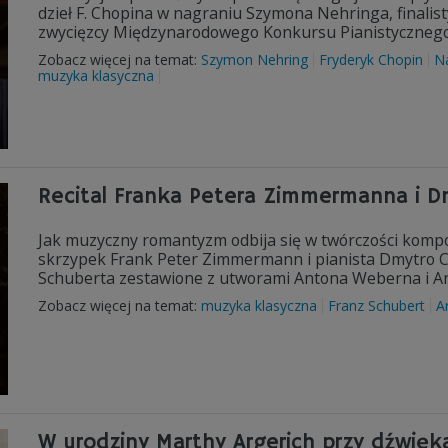
dzieł F. Chopina w nagraniu Szymona Nehringa, finali
zwycięzcy Międzynarodowego Konkursu Pianistycznego 
Zobacz więcej na temat:
Szymon Nehring
Fryderyk Chopin
Na
muzyka klasyczna
Recital Franka Petera Zimmermanna i 
Jak muzyczny romantyzm odbija się w twórczości kompo
skrzypek Frank Peter Zimmermann i pianista Dmytro Cho
Schuberta zestawione z utworami Antona Weberna i A
Zobacz więcej na temat:
muzyka klasyczna
Franz Schubert
A
W urodziny Marthy Argerich przy dźwię