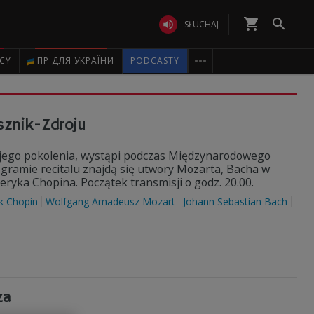
shopping_cart


SŁUCHAJ

ICY
ПР ДЛЯ УКРАЇНИ
PODCASTY
sznik-Zdroju
ojego pokolenia, wystąpi podczas Międzynarodowego
ramie recitalu znajdą się utwory Mozarta, Bacha w
ryka Chopina. Początek transmisji o godz. 20.00.
k Chopin
Wolfgang Amadeusz Mozart
Johann Sebastian Bach
za