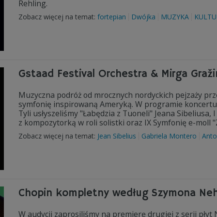
Rehling.
Zobacz więcej na temat:
fortepian
Dwójka
MUZYKA
KULTU
Gstaad Festival Orchestra & Mirga Graži
Muzyczna podróż od mrocznych nordyckich pejzaży przez
symfonię inspirowaną Ameryką. W programie koncertu G
Tyli usłyszeliśmy "Łabędzia z Tuoneli" Jeana Sibeliusa,
z kompozytorką w roli solistki oraz IX Symfonię e-mol
Zobacz więcej na temat:
Jean Sibelius
Gabriela Montero
Anto
Chopin kompletny według Szymona Nehr
W audycji zaprosiliśmy na premierę drugiej z serii pł