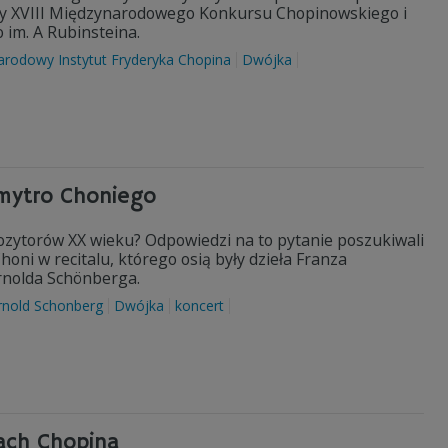
sty XVIII Międzynarodowego Konkursu Chopinowskiego i
im. A Rubinsteina.
rodowy Instytut Fryderyka Chopina
Dwójka
Dmytro Choniego
zytorów XX wieku? Odpowiedzi na to pytanie poszukiwali
ni w recitalu, którego osią były dzieła Franza
rnolda Schönberga.
rnold Schonberg
Dwójka
koncert
kach Chopina