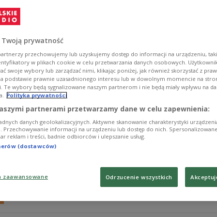
Muzyczne obrazy Hiszpanii, olśniewająca wirtuozeria i 
do arcydzieł literatury fortepianowej. W transmisji z 
Roque d'Anthéron usłyszeliśmy to dzieło w interpretac
Goernera.
 Twoją prywatność
Zobacz więcej na temat:
muzyka klasyczna
fortepian
Nelson
artnerzy przechowujemy lub uzyskujemy dostęp do informacji na urządzeniu, taki
entyfikatory w plikach cookie w celu przetwarzania danych osobowych. Użytkown
ć swoje wybory lub zarządzać nimi, klikając poniżej, jak również skorzystać z pra
na podstawie prawnie uzasadnionego interesu lub w dowolnym momencie na stroni
i. Te wybory będą sygnalizowane naszym partnerom i nie będą miały wpływu na d
a.
Polityka prywatności
Atom String Quartet i funkowe oblicze 
aszymi partnerami przetwarzamy dane w celu zapewnienia:
adnych danych geolokalizacyjnych. Aktywne skanowanie charakterystyki urządzen
W piątek w konkursie "Płyta na lato" można było zdobyć
ji. Przechowywanie informacji na urządzeniu lub dostęp do nich. Spersonalizowane
iar reklam i treści, badnie odbiorców i ulepszanie usług.
Atom String Quartet. Muzycy zabierają słuchaczy w podróż
funkiem, groove'em i nowymi brzmieniami. Kwartet nad
tnerów (dostawców)
Zbigniewa Seiferta, Michała Urbaniaka, Zbigniewa Na
Zobacz więcej na temat:
Dwójka
Atom String Quartet
muzyk
a zaawansowane
Odrzucenie wszystkich
Akceptuj