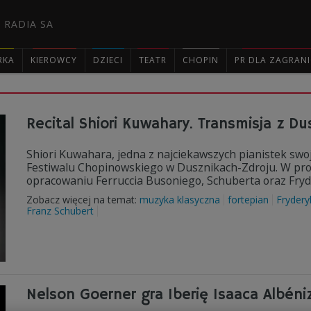
 RADIA SA
RKA
KIEROWCY
DZIECI
TEATR
CHOPIN
PR DLA ZAGRAN

Recital Shiori Kuwahary. Transmisja z Du
Shiori Kuwahara, jedna z najciekawszych pianistek sw
Festiwalu Chopinowskiego w Dusznikach-Zdroju. W prog
opracowaniu Ferruccia Busoniego, Schuberta oraz Fryde
Zobacz więcej na temat:
muzyka klasyczna
fortepian
Frydery
Franz Schubert
Nelson Goerner gra Iberię Isaaca Albéni