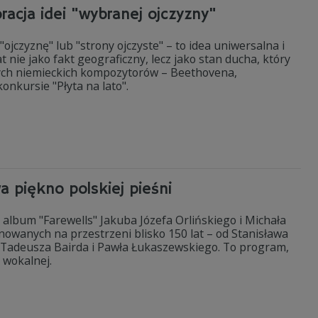
racja idei "wybranej ojczyzny"
jczyznę" lub "strony ojczyste" – to idea uniwersalna i
 nie jako fakt geograficzny, lecz jako stan ducha, który
ych niemieckich kompozytorów – Beethovena,
nkursie "Płyta na lato".
a piękno polskiej pieśni
 album "Farewells" Jakuba Józefa Orlińskiego i Michała
nowanych na przestrzeni blisko 150 lat – od Stanisława
 Tadeusza Bairda i Pawła Łukaszewskiego. To program,
 wokalnej.