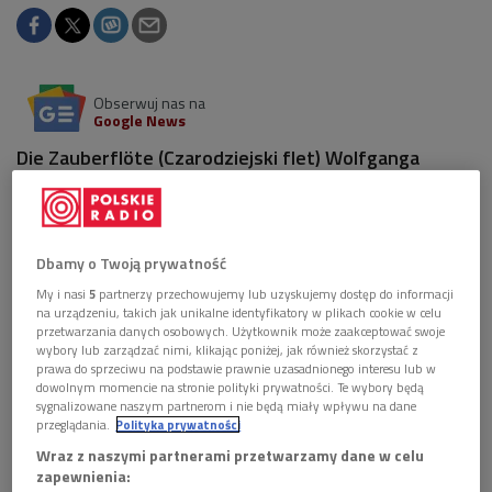
Obserwuj nas na
Google News
Die Zauberflöte (Czarodziejski flet) Wolfganga
Amadeusza Mozarta to z jednej strony dzieło
genialne pod względem muzycznym, dramatycznym i
wyrazowym, z drugiej – pełne zagadek i ukrytych
znaczeń. Opera ukończona i prawykonana pod koniec
Dbamy o Twoją prywatność
września 1791 roku, na kilkadziesiąt dni przed
My i nasi
5
partnerzy przechowujemy lub uzyskujemy dostęp do informacji
śmiercią kompozytora, zachwyca i inspiruje kolejne
na urządzeniu, takich jak unikalne identyfikatory w plikach cookie w celu
pokolenia twórców i odbiorców.
przetwarzania danych osobowych. Użytkownik może zaakceptować swoje
wybory lub zarządzać nimi, klikając poniżej, jak również skorzystać z
prawa do sprzeciwu na podstawie prawnie uzasadnionego interesu lub w
dowolnym momencie na stronie polityki prywatności. Te wybory będą
sygnalizowane naszym partnerom i nie będą miały wpływu na dane
przeglądania.
Polityka prywatności
Wraz z naszymi partnerami przetwarzamy dane w celu
zapewnienia: