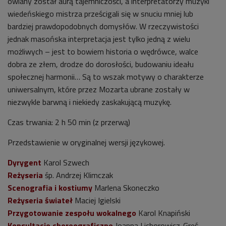
owiany został aurą tajemniczości, a interpretatorzy muzyki
wiedeńskiego mistrza prześcigali się w snuciu mniej lub
bardziej prawdopodobnych domysłów. W rzeczywistości
jednak masońska interpretacja jest tylko jedną z wielu
możliwych – jest to bowiem historia o wędrówce, walce
dobra ze złem, drodze do dorosłości, budowaniu ideału
społecznej harmonii… Są to wszak motywy o charakterze
uniwersalnym, które przez Mozarta ubrane zostały w
niezwykle barwną i niekiedy zaskakującą muzykę.
Czas trwania: 2 h 50 min (z przerwą)
Przedstawienie w oryginalnej wersji językowej.
Dyrygent
Karol Szwech
Reżyseria
śp. Andrzej Klimczak
Scenografia i kostiumy
Marlena Skoneczko
Reżyseria świateł
Maciej Igielski
Przygotowanie zespołu wokalnego
Karol Knapiński
Konsultacje choreograficzne
Joanna Lichorowicz-Greś