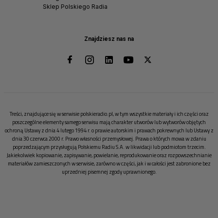
Sklep Polskiego Radia
Znajdziesz nas na
Treści, znajdujące się w serwisie polskieradio.pl, w tym wszystkie materiały i ich części oraz
poszczególne elementy samego serwisu mają charakter utworów lub wytworów objętych
ochroną Ustawy z dnia 4 lutego 1994 r. o prawie autorskim i prawach pokrewnych lub Ustawy z
dnia 30 czerwca 2000 r. Prawo własności przemysłowej. Prawa o których mowa w zdaniu
poprzedzającym przysługują Polskiemu Radiu S.A. w likwidacji lub podmiotom trzecim.
Jakiekolwiek kopiowanie, zapisywanie, powielanie, reprodukowanie oraz rozpowszechnianie
materiałów zamieszczonych w serwisie, zarówno w części, jak i w całości jest zabronione bez
uprzedniej pisemnej zgody uprawnionego.