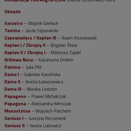
Obsada
Sarastro
– Wojtek Gierlach
Tamino
– Jacek Szponarski
Zapowiadacz / Kapłan III
– Adam Kruszewski
Kapłan I / Zbrojny II
– Bogdan Śliwa
Kapłan II / Zbrojny I
– Mateusz Zajdel
Królowa Nocy
– Katarzyna Drelich
Pamina
– Julia Pliś
Dama I
– Gabriela Kamińska
Dama II
– Aneta Łukaszewicz
Dama III
– Monika Ledzion
Papageno
– Paweł Michalczuk
Papagena
– Aleksandra Klimczak
Monostatos
– Wojciech Parchem
Geniusz I
– Justyna Reczeniedi
Geniusz II
– Iwona Lubowicz