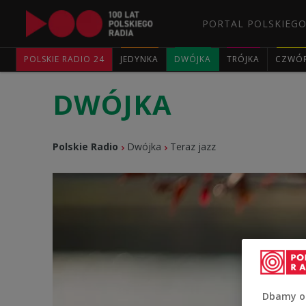
PORTAL POLSKIEGO
POLSKIE RADIO 24
JEDYNKA
DWÓJKA
TRÓJKA
CZWÓ
DWÓJKA
Polskie Radio
Dwójka
Teraz jazz
Dbamy o