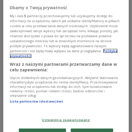
Światowa niedziela
Dbamy o Twoją prywatność
My i nasi
5
partnerzy przechowujemy lub uzyskujemy dostęp do
informacji na urządzeniu, takich jak unikalne identyfikatory w plikach
cookie w celu przetwarzania danych osobowych. Użytkownik może
zaakceptować swoje wybory lub zarządzać nimi, klikając poniżej, jak
również skorzystać z prawa do sprzeciwu na podstawie prawnie
uzasadnionego interesu lub w dowolnym momencie na stronie
polityki prywatności. Te wybory będą sygnalizowane naszym
partnerom i nie będą miały wpływu na dane przeglądania.
Polityka
prywatności
Wraz z naszymi partnerami przetwarzamy dane w
celu zapewnienia:
Użycie dokładnych danych geolokalizacyjnych. Aktywne skanowanie
charakterystyki urządzenia do celów identyfikacji. Przechowywanie
informacji na urządzeniu lub dostęp do nich. Spersonalizowane
Przywracanie pamięci bohaterów
reklamy i treści, pomiar reklam i treści, badnie odbiorców i
ulepszanie usług.
Lista partnerów (dostawców)
Artur Mrówczyński-Van Allen: Europa nigdy nie była
chrześcijańska
Ustawienia zaawansowane