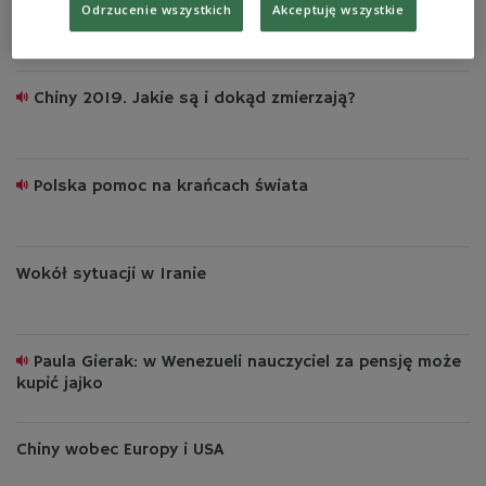
Czwarta siła, czyli Zieloni podbijają Europę
Odrzucenie wszystkich
Akceptuję wszystkie
Chiny 2019. Jakie są i dokąd zmierzają?
Polska pomoc na krańcach świata
Wokół sytuacji w Iranie
Paula Gierak: w Wenezueli nauczyciel za pensję może
kupić jajko
Chiny wobec Europy i USA