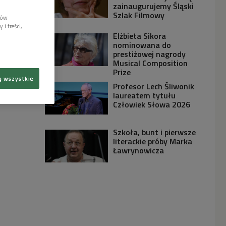
zainaugurujemy Śląski
Szlak Filmowy
lów
i treści,
Elżbieta Sikora
nominowana do
prestiżowej nagrody
Musical Composition
Prize
ę wszystkie
Profesor Lech Śliwonik
laureatem tytułu
Człowiek Słowa 2026
Szkoła, bunt i pierwsze
literackie próby Marka
Ławrynowicza