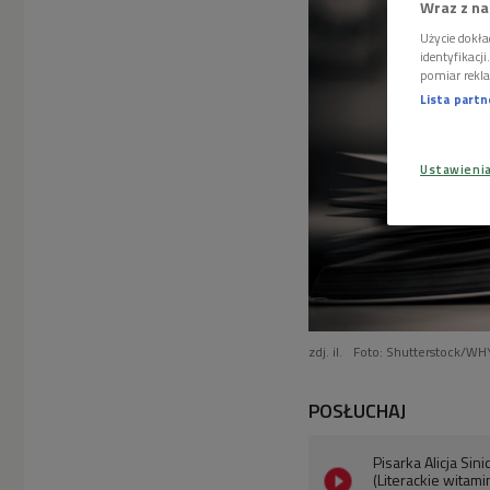
Wraz z na
Użycie dokła
identyfikacj
pomiar rekla
Lista part
Ustawieni
zdj. il.
Foto: Shutterstock/W
POSŁUCHAJ
Pisarka Alicja Sin
(Literackie witam