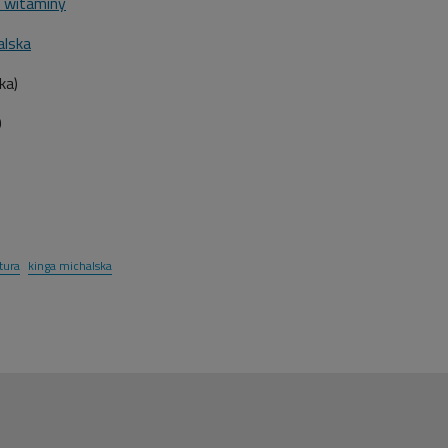
e witaminy
alska
ka)
0
atura
kinga michalska