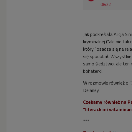
08:22
Jak podkreślała Alicja S
kryminalnej ("ale nie ta
który "osadza się na rel
się spodobał. Wszystkie 
samo śledztwo, ale ten n
bohaterki.
W rozmowie również o "Za
Delaney.
Czekamy również na Pa
"literackimi witamina
***