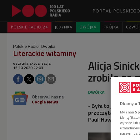
PORTAL POLSKIEGO
POLSKIE RADIO 24
JEDYNKA
DWÓJKA
TRÓJKA
CZWÓ
Polskie Radio
Dwójka
Literackie witaminy
Alicja Sini
ostatnia aktualizacja:
16.10.2020 22:03
zrobiła na 
Obserwuj nas na
Google News
Dbamy o 
- Była to jedna z pie
przeczytałam – opowi
My i nasi
5
p
identyfikat
Pauli Hawkins.
wybory lub z
uzasadnione
naszym part