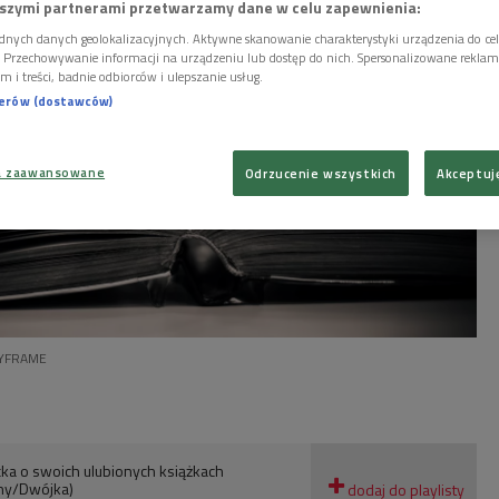
szymi partnerami przetwarzamy dane w celu zapewnienia:
dnych danych geolokalizacyjnych. Aktywne skanowanie charakterystyki urządzenia do ce
i. Przechowywanie informacji na urządzeniu lub dostęp do nich. Spersonalizowane reklamy 
m i treści, badnie odbiorców i ulepszanie usług.
nerów (dostawców)
a zaawansowane
Odrzucenie wszystkich
Akceptuj
HYFRAME
icka o swoich ulubionych książkach
iny/Dwójka)