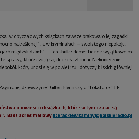
inicka, w obyczajowych książkach zawsze brakowało jej zagadki
k mocno nakreślonej"), a w kryminałach – swoistego niepokoju,
acjach międzyludzkich". – Ten thriller domestic noir wyjątkowo mi
te sprawy, które dzieją się dookoła zbrodni. Niekoniecznie
iepokój, który unosi się w powietrzu i dotyczy bliskich główniej
ginionej dziewczynie" Gillian Flynn czy o "Lokatorce" J P
ństwa opowieści o książkach, które w tym czasie są
mi". Nasz adres mailowy
literackiewitaminy@polskieradio.pl