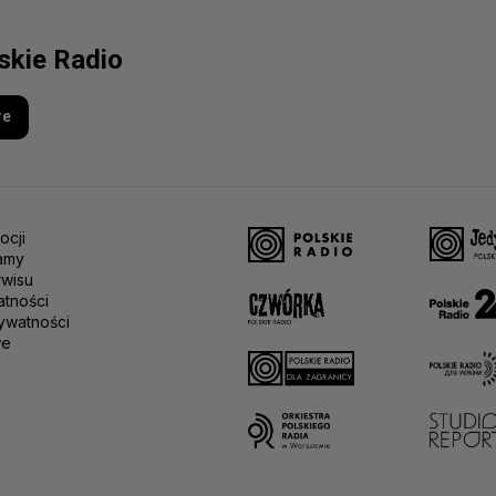
lskie Radio
re
ocji
amy
rwisu
atności
ywatności
we