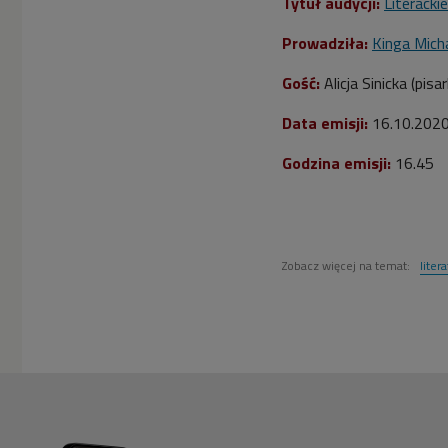
Tytuł audycji:
Literacki
Prowadziła:
Kinga Mich
Gość
:
Alicja Sinicka (pisar
Data emisji:
16
.10.202
Godzina emisji:
16
.45
Zobacz więcej na temat:
liter