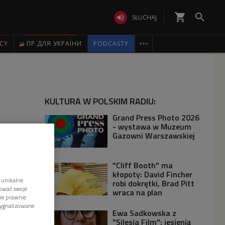
shopping_cart


SŁUCHAJ

ICY
ПР ДЛЯ УКРАЇНИ
PODCASTY
KULTURA W POLSKIM RADIU:
Grand Press Photo 2026
- wystawa w Muzeum
Gazowni Warszawskiej
"Cliff Booth" ma
kłopoty: David Fincher
 unikalne
robi dokrętki, Brad Pitt
tować swoje
wraca na plan
wie prawnie
sygnalizowane
Ewa Sadkowska z
"Silesia Film": jesienią