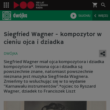
shopping_cart



SŁUCHAJ
WIĘCEJ

Siegfried Wagner - kompozytor w
cieniu ojca i dziadka
Siegfried Wagner miał ojca kompozytora i dziadka
kompozytora*. Imiona ojca i dziadka są
powszechnie znane, natomiast powszechnie
nieznana jest muzyka Siegfrieda Wagnera.
Zmieńmy to wsłuchując się w to wydanie
"Karnawału instrumentów".*ojciec to Ryszard
Wagner, dziadek to Franciszek Liszt