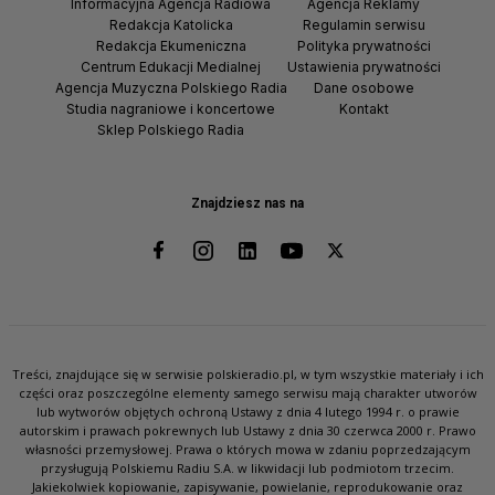
Informacyjna Agencja Radiowa
Agencja Reklamy
Redakcja Katolicka
Regulamin serwisu
Redakcja Ekumeniczna
Polityka prywatności
Centrum Edukacji Medialnej
Ustawienia prywatności
Agencja Muzyczna Polskiego Radia
Dane osobowe
Studia nagraniowe i koncertowe
Kontakt
Sklep Polskiego Radia
Znajdziesz nas na
Treści, znajdujące się w serwisie polskieradio.pl, w tym wszystkie materiały i ich
części oraz poszczególne elementy samego serwisu mają charakter utworów
lub wytworów objętych ochroną Ustawy z dnia 4 lutego 1994 r. o prawie
autorskim i prawach pokrewnych lub Ustawy z dnia 30 czerwca 2000 r. Prawo
własności przemysłowej. Prawa o których mowa w zdaniu poprzedzającym
przysługują Polskiemu Radiu S.A. w likwidacji lub podmiotom trzecim.
Jakiekolwiek kopiowanie, zapisywanie, powielanie, reprodukowanie oraz