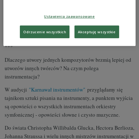
wykonawcy
: Ulf Hoelscher (skrzypce), Staatsphilharmonie
Ustawienia zaawansowane
Rheinland-Pfalz, dyr. Werner Andreas Albert
Odrzucenie wszystkich
Akceptuję wszystkie
wyd. CPO 1996 r.
***
Dlaczego utwory jednych kompozytorów brzmią lepiej od
utworów innych twórców? Na czym polega
instrumentacja?
W audycji
"Karnawał instrumentów"
przyglądamy się
tajnikom sztuki pisania na instrumenty, a punktem wyjścia
są opowieści o wszystkich instrumentach orkiestry
symfonicznej - opowieści słowne i czysto muzyczne.
Do świata Christopha Willibalda Glucka, Hectora Berlioza,
Johanna Straussa i wielu innych mistrzów instrumentacji w