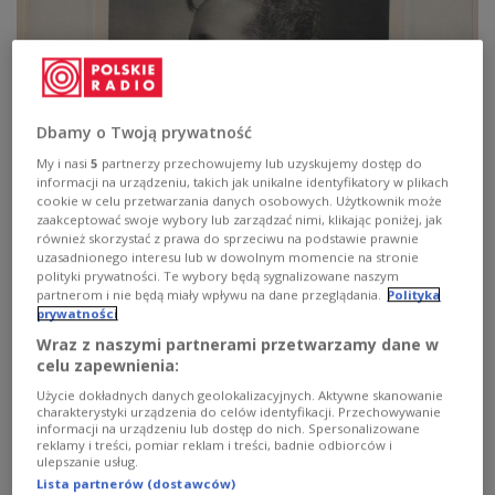
Dbamy o Twoją prywatność
My i nasi
5
partnerzy przechowujemy lub uzyskujemy dostęp do
informacji na urządzeniu, takich jak unikalne identyfikatory w plikach
cookie w celu przetwarzania danych osobowych. Użytkownik może
zaakceptować swoje wybory lub zarządzać nimi, klikając poniżej, jak
Siegfried Wagner
Foto: ÖNB/Interfoto/Forum
również skorzystać z prawa do sprzeciwu na podstawie prawnie
uzasadnionego interesu lub w dowolnym momencie na stronie
O AUDYCJI
polityki prywatności. Te wybory będą sygnalizowane naszym
partnerom i nie będą miały wpływu na dane przeglądania.
Polityka
prywatności
00:00
00:00
Wraz z naszymi partnerami przetwarzamy dane w
celu zapewnienia:
*ojciec to Ryszard Wagner, dziadek to Franciszek Liszt
Użycie dokładnych danych geolokalizacyjnych. Aktywne skanowanie
charakterystyki urządzenia do celów identyfikacji. Przechowywanie
informacji na urządzeniu lub dostęp do nich. Spersonalizowane
Program:
reklamy i treści, pomiar reklam i treści, badnie odbiorców i
ulepszanie usług.
Lista partnerów (dostawców)
Siegfried Wagner - Koncert skrzypcowy