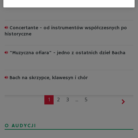
Bach inspiracją dla pokoleń
Concertante - od instrumentów współczesnych po
historyczne
"Muzyczna ofiara" - jedno z ostatnich dzieł Bacha
Bach na skrzypce, klawesyn i chór
1
2
3
...
5
O AUDYCJI