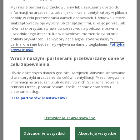
Przypadki Bacha
My i nasi
5
partnerzy przechowujemy lub uzyskujemy dostęp do
informacji na urządzeniu, takich jak unikalne identyfikatory w plikach
cookie w celu przetwarzania danych osobowych. Użytkownik może
zaakceptować swoje wybory lub zarządzać nimi, klikając poniżej, jak
również skorzystać z prawa do sprzeciwu na podstawie prawnie
uzasadnionego interesu lub w dowolnym momencie na stronie
polityki prywatności. Te wybory będą sygnalizowane naszym
partnerom i nie będą miały wpływu na dane przeglądania.
Polityka
prywatności
Wraz z naszymi partnerami przetwarzamy dane w
celu zapewnienia:
Użycie dokładnych danych geolokalizacyjnych. Aktywne skanowanie
charakterystyki urządzenia do celów identyfikacji. Przechowywanie
informacji na urządzeniu lub dostęp do nich. Spersonalizowane
reklamy i treści, pomiar reklam i treści, badnie odbiorców i
ulepszanie usług.
Glen Gould niepowtarzalnie gra Bacha
Lista partnerów (dostawców)
Bach historyczny i współczesny
Ustawienia zaawansowane
Odrzucenie wszystkich
Akceptuję wszystkie