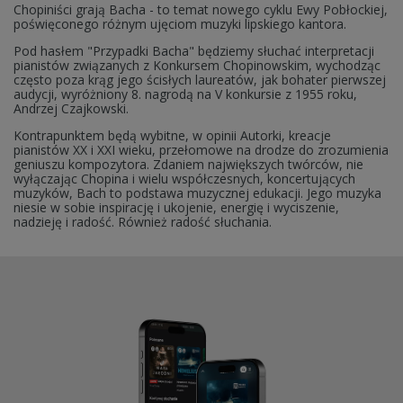
Chopiniści grają Bacha - to temat nowego cyklu Ewy Pobłockiej,
poświęconego różnym ujęciom muzyki lipskiego kantora.
Pod hasłem "Przypadki Bacha" będziemy słuchać interpretacji
pianistów związanych z Konkursem Chopinowskim, wychodząc
często poza krąg jego ścisłych laureatów, jak bohater pierwszej
audycji, wyróżniony 8. nagrodą na V konkursie z 1955 roku,
Andrzej Czajkowski.
Kontrapunktem będą wybitne, w opinii Autorki, kreacje
pianistów XX i XXI wieku, przełomowe na drodze do zrozumienia
geniuszu kompozytora. Zdaniem największych twórców, nie
wyłączając Chopina i wielu współczesnych, koncertujących
muzyków, Bach to podstawa muzycznej edukacji. Jego muzyka
niesie w sobie inspirację i ukojenie, energię i wyciszenie,
nadzieję i radość. Również radość słuchania.