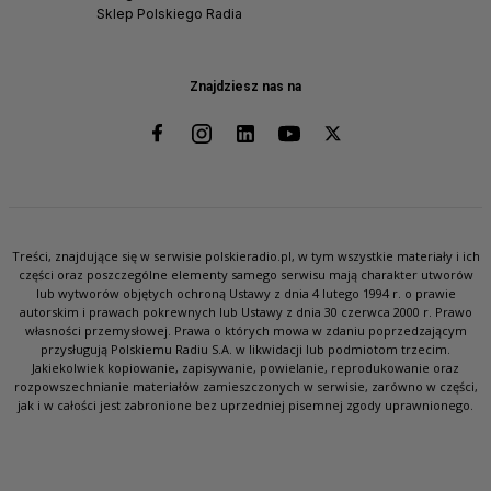
Sklep Polskiego Radia
Znajdziesz nas na
Treści, znajdujące się w serwisie polskieradio.pl, w tym wszystkie materiały i ich
części oraz poszczególne elementy samego serwisu mają charakter utworów
lub wytworów objętych ochroną Ustawy z dnia 4 lutego 1994 r. o prawie
autorskim i prawach pokrewnych lub Ustawy z dnia 30 czerwca 2000 r. Prawo
własności przemysłowej. Prawa o których mowa w zdaniu poprzedzającym
przysługują Polskiemu Radiu S.A. w likwidacji lub podmiotom trzecim.
Jakiekolwiek kopiowanie, zapisywanie, powielanie, reprodukowanie oraz
rozpowszechnianie materiałów zamieszczonych w serwisie, zarówno w części,
jak i w całości jest zabronione bez uprzedniej pisemnej zgody uprawnionego.