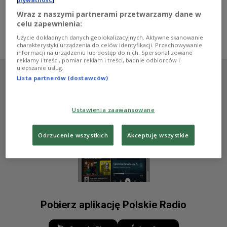
Córy to nie tylko nowy rozdział w jej twórczości, ale też
osobiste wyjście ze strefy komfortu. Płyta "Tabu" ukaże
Wraz z naszymi partnerami przetwarzamy dane w
się jesienią tego roku.
celu zapewnienia:
Zobacz więcej na temat:
Czwórka
MUZYKA
NATA
hip hop
Użycie dokładnych danych geolokalizacyjnych. Aktywne skanowanie
charakterystyki urządzenia do celów identyfikacji. Przechowywanie
informacji na urządzeniu lub dostęp do nich. Spersonalizowane
reklamy i treści, pomiar reklam i treści, badnie odbiorców i
ulepszanie usług.
Lista partnerów (dostawców)
Ustawienia zaawansowane
Odrzucenie wszystkich
Akceptuję wszystkie
Pobierz aplikację Polskie Radio