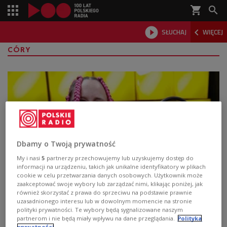
shopping_cart



SŁUCHAJ
WIĘCEJ

CÓRY
Dbamy o Twoją prywatność
My i nasi
5
partnerzy przechowujemy lub uzyskujemy dostęp do
informacji na urządzeniu, takich jak unikalne identyfikatory w plikach
cookie w celu przetwarzania danych osobowych. Użytkownik może
NATA z solowym albumem: Stoję jedną
zaakceptować swoje wybory lub zarządzać nimi, klikając poniżej, jak
również skorzystać z prawa do sprzeciwu na podstawie prawnie
nogą w R&B, a drugą w hip-hopie
uzasadnionego interesu lub w dowolnym momencie na stronie
polityki prywatności. Te wybory będą sygnalizowane naszym
Debiutancki solowy album wokalistki znanej z duetu
partnerom i nie będą miały wpływu na dane przeglądania.
Polityka
prywatności