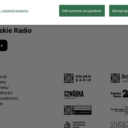
a zaawansowane
Odrzucenie wszystkich
Akceptuj
lskie Radio
re
ocji
amy
rwisu
atności
ywatności
we