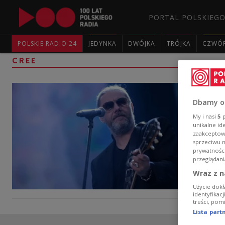
PORTAL POLSKIEGO
POLSKIE RADIO 24
JEDYNKA
DWÓJKA
TRÓJKA
CZWÓ
CREE
Dbamy o
My i nasi
5
p
unikalne id
zaakceptowa
sprzeciwu 
prywatnośc
przeglądani
Wraz z n
Użycie dokł
identyfikac
treści, pom
Lista par