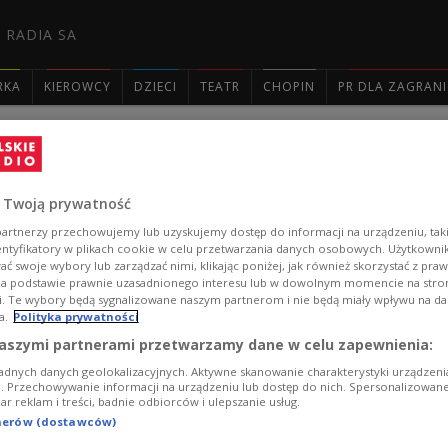
 RADIA SA
RKA
KIEROWCY
DZIECI
TEATR
CHOPIN
PR DLA ZAGRAN

Sebastian Riedel nowym wokalistą Dż
 Twoją prywatność
Sebastian Riedel zastąpi Macieja Balcara w roli wokalis
artnerzy przechowujemy lub uzyskujemy dostęp do informacji na urządzeniu, taki
przestaje istnieć, ale w tym roku będzie nieco mniej ak
entyfikatory w plikach cookie w celu przetwarzania danych osobowych. Użytkown
ć swoje wybory lub zarządzać nimi, klikając poniżej, jak również skorzystać z pra
Zobacz więcej na temat:
dżem
Sebastian Riedel
MUZYKA
Ma
na podstawie prawnie uzasadnionego interesu lub w dowolnym momencie na stroni
i. Te wybory będą sygnalizowane naszym partnerom i nie będą miały wpływu na d
a.
Polityka prywatności
aszymi partnerami przetwarzamy dane w celu zapewnienia:
adnych danych geolokalizacyjnych. Aktywne skanowanie charakterystyki urządzen
ji. Przechowywanie informacji na urządzeniu lub dostęp do nich. Spersonalizowane
iar reklam i treści, badnie odbiorców i ulepszanie usług.
tnerów (dostawców)