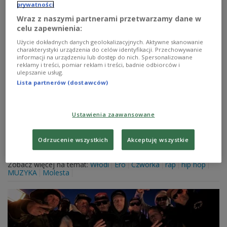
prywatności
Wraz z naszymi partnerami przetwarzamy dane w
celu zapewnienia:
Użycie dokładnych danych geolokalizacyjnych. Aktywne skanowanie
charakterystyki urządzenia do celów identyfikacji. Przechowywanie
informacji na urządzeniu lub dostęp do nich. Spersonalizowane
reklamy i treści, pomiar reklam i treści, badnie odbiorców i
ulepszanie usług.
Lista partnerów (dostawców)
Włodi i Ero łączą siły na wspólnej płycie
"Reszty nie trzeba"
Ustawienia zaawansowane
Reprezentant składu JWP/BC i reprezentant Molesty
spotkali się w w audycji "Miejski Folklor" żeby
opowiedzieć o swoim wspólnym albumie, na który
Odrzucenie wszystkich
Akceptuję wszystkie
ukazał się 7 listopada.
Zobacz więcej na temat:
Włodi
Ero
Czwórka
rap
hip hop
MUZYKA
Molesta