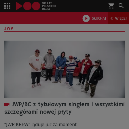
shopping_cart



SŁUCHAJ
WIĘCEJ

JWP
JWP/BC z tytułowym singlem i wszystkimi
szczegółami nowej płyty
"JWP KREW" ląduje już za moment.