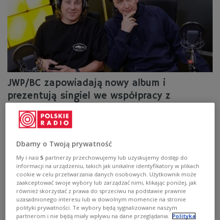
JWP/BC zapowiadają nowy album i
prezentują singiel we współpracy z
Akhenatonem
Nowy numer zespołu jest pierwszą współpracą
warszawsko-marsylską w historii europejskiego hip-
Dbamy o Twoją prywatność
hopu. O kulisach tej współpracy Falcon 1 i Łajzol
opowiedzieli w audycji "Poranek Czwórki".
My i nasi
5
partnerzy przechowujemy lub uzyskujemy dostęp do
informacji na urządzeniu, takich jak unikalne identyfikatory w plikach
Zobacz więcej na temat:
Czwórka
MUZYKA
Eldo
rap
cookie w celu przetwarzania danych osobowych. Użytkownik może
hip hop
zaakceptować swoje wybory lub zarządzać nimi, klikając poniżej, jak
również skorzystać z prawa do sprzeciwu na podstawie prawnie
uzasadnionego interesu lub w dowolnym momencie na stronie
polityki prywatności. Te wybory będą sygnalizowane naszym
partnerom i nie będą miały wpływu na dane przeglądania.
Polityka