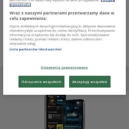
wysłuchania słuchowiska "Odprawa posłów greckich"
prywatności
Jana Kochanowskiego w transkrypcji Antoniego Libery.
Reżyseruje Leszek Zduń. W obsadzie m.in. Mariusz
Wraz z naszymi partnerami przetwarzamy dane w
Bonaszewski, Szymon Kuśmider i Anna Seniuk.
celu zapewnienia:
Zobacz więcej na temat:
Jan Kochanowski
Antoni Libera
Użycie dokładnych danych geolokalizacyjnych. Aktywne skanowanie
Leszek Zduń
Mariusz Bonaszewski
słuchowisko
Dwójka
charakterystyki urządzenia do celów identyfikacji. Przechowywanie
premiera
dramat
Anna Seniuk
Jacek Pluta
informacji na urządzeniu lub dostęp do nich. Spersonalizowane
Ksawery Szlenkier
Joanna Kwiatkowska-Zduń
reklamy i treści, pomiar reklam i treści, badnie odbiorców i
Szymon Kuśmider
Maciej Maciejewski
Maria Pomianowska
ulepszanie usług.
Anna Cichocka
Mikołaj Cichocki
Anna Dyczewska
Lista partnerów (dostawców)
Ministerstwo Kultury i Dziedzictwa Narodowego
Ustawienia zaawansowane
Odrzucenie wszystkich
Akceptuję wszystkie