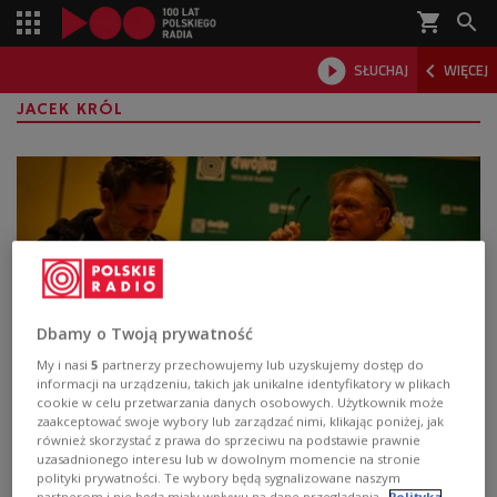
shopping_cart



SŁUCHAJ
WIĘCEJ

JACEK KRÓL
Dbamy o Twoją prywatność
My i nasi
5
partnerzy przechowujemy lub uzyskujemy dostęp do
informacji na urządzeniu, takich jak unikalne identyfikatory w plikach
"Odprawa posłów greckich". Najstarszy
cookie w celu przetwarzania danych osobowych. Użytkownik może
zaakceptować swoje wybory lub zarządzać nimi, klikając poniżej, jak
polski dramat w nowej odsłonie
również skorzystać z prawa do sprzeciwu na podstawie prawnie
uzasadnionego interesu lub w dowolnym momencie na stronie
W "Scenie klasyki" tym razem premiera! Zapraszamy do
polityki prywatności. Te wybory będą sygnalizowane naszym
partnerom i nie będą miały wpływu na dane przeglądania.
Polityka