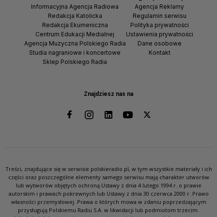
Informacyjna Agencja Radiowa
Agencja Reklamy
Redakcja Katolicka
Regulamin serwisu
Redakcja Ekumeniczna
Polityka prywatności
Centrum Edukacji Medialnej
Ustawienia prywatności
Agencja Muzyczna Polskiego Radia
Dane osobowe
Studia nagraniowe i koncertowe
Kontakt
Sklep Polskiego Radia
Znajdziesz nas na
Treści, znajdujące się w serwisie polskieradio.pl, w tym wszystkie materiały i ich
części oraz poszczególne elementy samego serwisu mają charakter utworów
lub wytworów objętych ochroną Ustawy z dnia 4 lutego 1994 r. o prawie
autorskim i prawach pokrewnych lub Ustawy z dnia 30 czerwca 2000 r. Prawo
własności przemysłowej. Prawa o których mowa w zdaniu poprzedzającym
przysługują Polskiemu Radiu S.A. w likwidacji lub podmiotom trzecim.