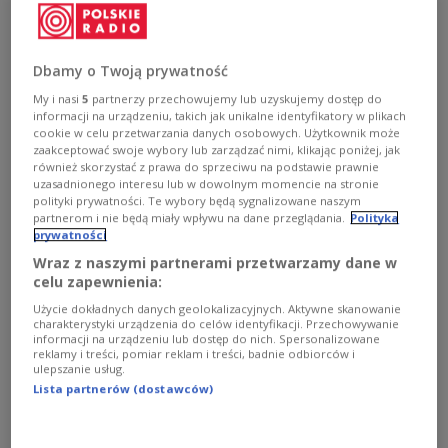
Barceloną 35:37 po serii rzutów karnych. Decydujące
było pudło Alexa Dujshebaeva.
Zobacz więcej na temat:
SPORT
Piłka ręczna
VIVE Kielce
Dbamy o Twoją prywatność
Tałant Dujszebajew
Arkadiusz Moryto
My i nasi
5
partnerzy przechowujemy lub uzyskujemy dostęp do
informacji na urządzeniu, takich jak unikalne identyfikatory w plikach
cookie w celu przetwarzania danych osobowych. Użytkownik może
zaakceptować swoje wybory lub zarządzać nimi, klikając poniżej, jak
również skorzystać z prawa do sprzeciwu na podstawie prawnie
uzasadnionego interesu lub w dowolnym momencie na stronie
polityki prywatności. Te wybory będą sygnalizowane naszym
partnerom i nie będą miały wpływu na dane przeglądania.
Polityka
prywatności
Wraz z naszymi partnerami przetwarzamy dane w
celu zapewnienia:
Użycie dokładnych danych geolokalizacyjnych. Aktywne skanowanie
charakterystyki urządzenia do celów identyfikacji. Przechowywanie
Ograć Barcę po raz trzeci. Łomża VIVE
informacji na urządzeniu lub dostęp do nich. Spersonalizowane
czeka na finał LM
reklamy i treści, pomiar reklam i treści, badnie odbiorców i
ulepszanie usług.
Lista partnerów (dostawców)
Piłkarze ręczni Łomży Vive Kielce zagrają w niedzielnym
finale Ligi Mistrzów z hiszpańską FC Barcą Lassą. Mają
szansę po raz drugi w historii klubu wygrać te elitarne