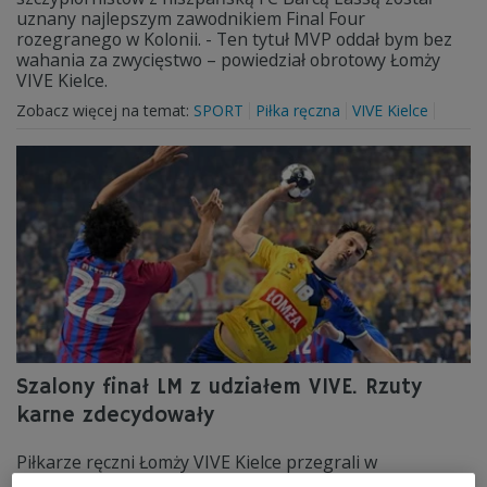
uznany najlepszym zawodnikiem Final Four
rozegranego w Kolonii. - Ten tytuł MVP oddał bym bez
wahania za zwycięstwo – powiedział obrotowy Łomży
VIVE Kielce.
Zobacz więcej na temat:
SPORT
Piłka ręczna
VIVE Kielce
Szalony finał LM z udziałem VIVE. Rzuty
karne zdecydowały
Piłkarze ręczni Łomży VIVE Kielce przegrali w
rozegranym w Kolonii finale Ligi Mistrzów z FC