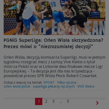
PGNiG SuperLiga: Orlen Wisła skrzywdzona?
Prezes mówi o "niezrozumiałej decyzji"
Orlen Wisła, decyzją komisarza Superligi, musi w jednym
tygodniu rozegrać mecz z Łomżą Vive Kielce o tytuł
mistrza Polski oraz w Lizbonie dwa finałowe mecze Ligi
Europejskiej. - Ta decyzja jest dla nas krzywdząca -
powiedział prezes SPR Wisła Płock Robert Czwartek.
Zobacz więcej na temat:
SPORT
Piłka ręczna
orlen wisła płock
superliga piłkarzy ręcznych
VIVE Kielce
1
2
3
...
5