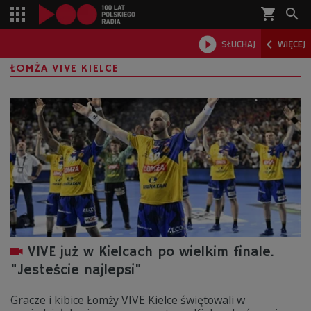
shopping_cart



SŁUCHAJ
WIĘCEJ

ŁOMŻA VIVE KIELCE
VIVE już w Kielcach po wielkim finale.
"Jesteście najlepsi"
Gracze i kibice Łomży VIVE Kielce świętowali w