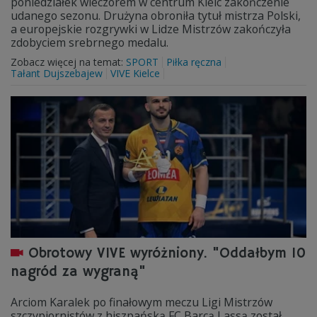
poniedziałek wieczorem w centrum Kielc zakończenie
udanego sezonu. Drużyna obroniła tytuł mistrza Polski,
a europejskie rozgrywki w Lidze Mistrzów zakończyła
zdobyciem srebrnego medalu.
Zobacz więcej na temat:
SPORT
Piłka ręczna
Tałant Dujszebajew
VIVE Kielce
Obrotowy VIVE wyróżniony. "Oddałbym 10
nagród za wygraną"
Arciom Karalek po finałowym meczu Ligi Mistrzów
szczypiornistów z hiszpańską FC Barcą Lassą został