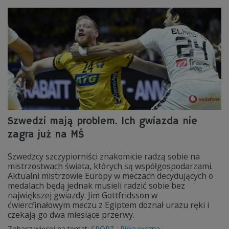
Szwedzi mają problem. Ich gwiazda nie
zagra już na MŚ
Szwedzcy szczypiorniści znakomicie radzą sobie na
mistrzostwach świata, których są współgospodarzami.
Aktualni mistrzowie Europy w meczach decydujących o
medalach będą jednak musieli radzić sobie bez
największej gwiazdy. Jim Gottfridsson w
ćwiercfinałowym meczu z Egiptem doznał urazu ręki i
czekają go dwa miesiące przerwy.
Zobacz więcej na temat:
SPORT
Piłka ręczna