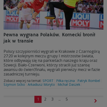
Pewna wygrana Polaków. Kornecki bronił
jak w transie
Polscy szczypiorniści wygrali w Krakowie z Czarnogórą
27:20 w kolejnym meczu grupy I mistrzostw świata,
które odbywają się na parkietach naszego kraju oraz
Szwecji. Biało-Czerwoni, którzy stracili już szansę
awansu do ćwierćfinału, wygrali pierwszy mecz w fazie
zasadniczej turnieju.
Zobacz więcej na temat:
SPORT
Piłka ręczna
Patryk Rombel
Szymon Sićko
Arkadiusz Moryto
Michał Daszek
1
2
3
...
5