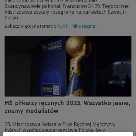
mistrzami świata! W finale w Sztokholmie
Skandynawowie pokonali Francuzów 34:29. Tegoroczne
mistrzostwa zostały rozegrane na parkietach Szwecji i
Polski.
Zobacz więcej na temat:
SPORT
Piłka ręczna
MŚ piłkarzy ręcznych 2023. Wszystko jasne,
znamy medalistów
28. Mistrzostwa Świata w Piłce Ręcznej Mężczyzn,
których współgospodarzem była Polska, były
rozgrywane od 11 do 29 stycznia. Biało-