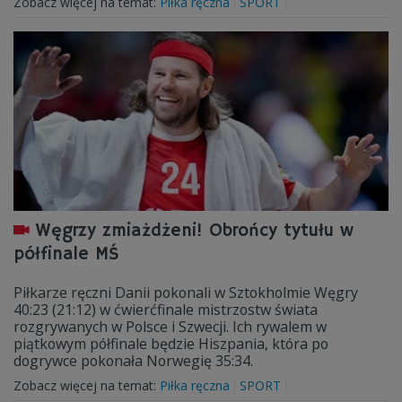
Zobacz więcej na temat:
Piłka ręczna
SPORT
Węgrzy zmiażdżeni! Obrońcy tytułu w
półfinale MŚ
Piłkarze ręczni Danii pokonali w Sztokholmie Węgry
40:23 (21:12) w ćwierćfinale mistrzostw świata
rozgrywanych w Polsce i Szwecji. Ich rywalem w
piątkowym półfinale będzie Hiszpania, która po
dogrywce pokonała Norwegię 35:34.
Zobacz więcej na temat:
Piłka ręczna
SPORT