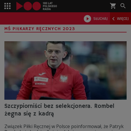
shopping_cart



SŁUCHAJ
WIĘCEJ

MŚ PIŁKARZY RĘCZNYCH 2023
Szczypiorniści bez selekcjonera. Rombel
żegna się z kadrą
Związek Piłki Ręcznej w Polsce poinformował, że Patryk