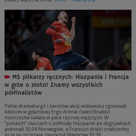
MŚ piłkarzy ręcznych: Hiszpania i Francja
w grze o złoto! Znamy wszystkich
półfinalistów
Pełne dramaturgii i zwrotów akcji widowiska zgotowali
kibicom w gdańskiej Ergo Arenie ćwierćfinaliści
mistrzostw świata w piłce ręcznej mężczyzn. W
"polskich" meczach o półfinały Hiszpanie po dogrywkach
pokonali 35:34 Norwegów, a Francuzi dzięki znakomitej
grze po przerwie zwyciężyli Niemców 35:28.