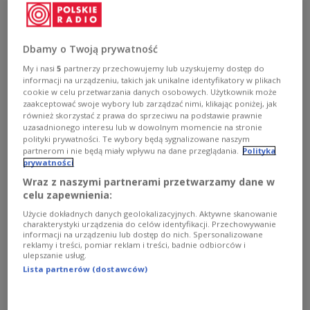
Czerwoni pożegnali się z turniejem na etapie fazy
zasadniczej, a mistrzami po raz trzeci z rzędu zostali
Duńczycy. Sprawdź wyniki i tabele.
Dbamy o Twoją prywatność
Zobacz więcej na temat:
Piłka ręczna
SPORT
My i nasi
5
partnerzy przechowujemy lub uzyskujemy dostęp do
informacji na urządzeniu, takich jak unikalne identyfikatory w plikach
cookie w celu przetwarzania danych osobowych. Użytkownik może
zaakceptować swoje wybory lub zarządzać nimi, klikając poniżej, jak
również skorzystać z prawa do sprzeciwu na podstawie prawnie
uzasadnionego interesu lub w dowolnym momencie na stronie
polityki prywatności. Te wybory będą sygnalizowane naszym
partnerom i nie będą miały wpływu na dane przeglądania.
Polityka
prywatności
Wraz z naszymi partnerami przetwarzamy dane w
celu zapewnienia:
Użycie dokładnych danych geolokalizacyjnych. Aktywne skanowanie
charakterystyki urządzenia do celów identyfikacji. Przechowywanie
MŚ piłkarzy ręcznych: grad bramek w meczu
informacji na urządzeniu lub dostęp do nich. Spersonalizowane
reklamy i treści, pomiar reklam i treści, badnie odbiorców i
o brąz. Hiszpania lepsza od Szwecji
ulepszanie usług.
Lista partnerów (dostawców)
Hiszpania zdobyła brązowy medal mistrzostw świata
piłkarzy ręcznych rozgrywanych w Polsce i Szwecji. W
decydującym meczu wygrała w Sztokholmie ze Szwecją