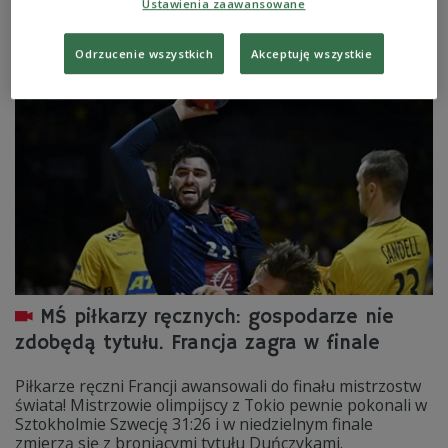
Ustawienia zaawansowane
39:36 (18:22). W finale o godz. 21.00 obrońcy tytułu
Duńczycy zmierzą się ze Francuzami.
Odrzucenie wszystkich
Akceptuję wszystkie
Zobacz więcej na temat:
SPORT
Piłka ręczna
MŚ piłkarzy ręcznych: gospodarze nie
zdobędą tytułu. Francja zagra w finale
Piłkarze ręczni Francji awansowali do finału mistrzostw
świata! Mistrzowie olimpijscy z Tokio pewnie pokonali w
Sztokholmie Szwecję 31:26 i w niedzielnym finale
zmierzą się z broniącymi tytułu Duńczykami.