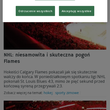
Odrzucenie wszystkich
Akceptuję wszystkie
NHL: niesamowita i skuteczna pogoń
Flames
Hokeiści Calgary Flames pokazali jak się skutecznie
walczy do końca. W poniedziałkowym spotkaniu ligi NHL
pokonali St. Louis Blues 4:3, mimo że pięć sekund przed
końcową syreną przegrywali 2:3.
Zobacz więcej na temat:
hokej
sporty zimowe