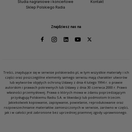
Studia nagraniowe i koncertowe
Kontakt
Sklep Polskiego Radia
Znajdziesz nas na
Treści, znajdujące się w serwisie polskieradio.pl, w tym wszystkie materiały i ich
części oraz poszczególne elementy samego serwisu mają charakter utworów
lub wytworów objętych ochroną Ustawy z dnia 4 lutego 1994 r. o prawie
autorskim i prawach pokrewnych lub Ustawy z dnia 30 czerwca 2000 r. Prawo
własności przemysłowej. Prawa o których mowa w zdaniu poprzedzającym
przysługują Polskiemu Radiu S.A. w likwidacji lub podmiotom trzecim.
Jakiekolwiek kopiowanie, zapisywanie, powielanie, reprodukowanie oraz
rozpowszechnianie materiałów zamieszczonych w serwisie, zarówno w części,
jak i w całości jest zabronione bez uprzedniej pisemnej zgody uprawnionego.