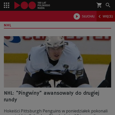
shopping_cart



SŁUCHAJ
WIĘCEJ

NHL
NHL: "Pingwiny" awansowały do drugiej
rundy
Hokeiści Pittsburgh Penguins w poniedziałek pokonali