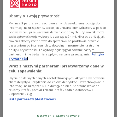
Zobacz więcej na temat:
hokej
sporty zimowe
Dbamy o Twoją prywatność
My i nasi
5
partnerzy przechowujemy lub uzyskujemy dostęp do
informacji na urządzeniu, takich jak unikalne identyfikatory w plikach
cookie w celu przetwarzania danych osobowych. Użytkownik może
zaakceptować swoje wybory lub zarządzać nimi, klikając poniżej, jak
również skorzystać z prawa do sprzeciwu na podstawie prawnie
uzasadnionego interesu lub w dowolnym momencie na stronie
polityki prywatności. Te wybory będą sygnalizowane naszym
partnerom i nie będą miały wpływu na dane przeglądania.
Polityka
prywatności
Wraz z naszymi partnerami przetwarzamy dane w
NHL: Jagr znów zapewnił zwycięstwo
celu zapewnienia:
"Diabłom"
Użycie dokładnych danych geolokalizacyjnych. Aktywne skanowanie
charakterystyki urządzenia do celów identyfikacji. Przechowywanie
informacji na urządzeniu lub dostęp do nich. Spersonalizowane
42-letni Jaromir Jagr po raz 124. w karierze strzelił
reklamy i treści, pomiar reklam i treści, badnie odbiorców i
zwycięską bramkę w meczu ligi NHL. We wtorek dzięki
ulepszanie usług.
temu hokeiści New Jersey Devils pokonali były klub
Lista partnerów (dostawców)
Czecha - Philadelphia Flyers 2:1.
Zobacz więcej na temat:
hokej
sporty zimowe
Ustawienia zaawansowane