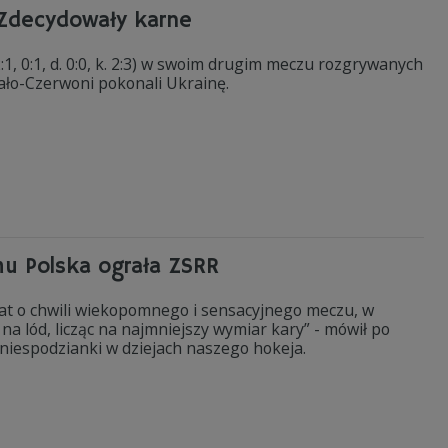
Zdecydowały karne
2:1, 0:1, d. 0:0, k. 2:3) w swoim drugim meczu rozgrywanych
ało-Czerwoni pokonali Ukrainę.
mu Polska ograła ZSRR
0 lat o chwili wiekopomnego i sensacyjnego meczu, w
 na lód, licząc na najmniejszy wymiar kary” - mówił po
niespodzianki w dziejach naszego hokeja.