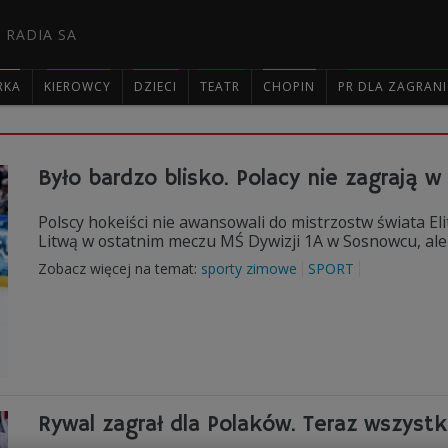
 RADIA SA
RKA
KIEROWCY
DZIECI
TEATR
CHOPIN
PR DLA ZAGRAN

Było bardzo blisko. Polacy nie zagrają w 
Polscy hokeiści nie awansowali do mistrzostw świata Eli
Litwą w ostatnim meczu MŚ Dywizji 1A w Sosnowcu, ale p
Zobacz więcej na temat:
sporty zimowe
SPORT
Rywal zagrał dla Polaków. Teraz wszystk