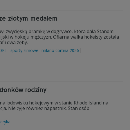
e ze złotym medalem
dobył zwycięską bramkę w dogrywce, która dała Stanom
jski w hokeju mężczyzn. Ofiarna walka hokeisty została
afli dwa zęby.
ORT
sporty zimowe
milano cortina 2026
członków rodziny
ie na lodowisku hokejowym w stanie Rhode Island na
ja. Nie żyje również napastnik. Stan osób
eryka