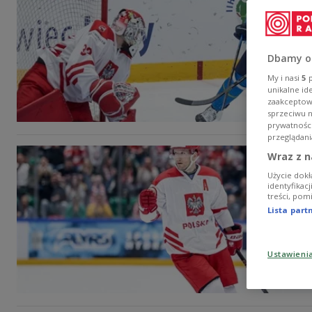
Dbamy o
My i nasi
5
p
unikalne id
zaakceptowa
sprzeciwu 
prywatnośc
przeglądani
Wraz z n
Użycie dokł
identyfikac
treści, pom
Lista par
Ustawieni