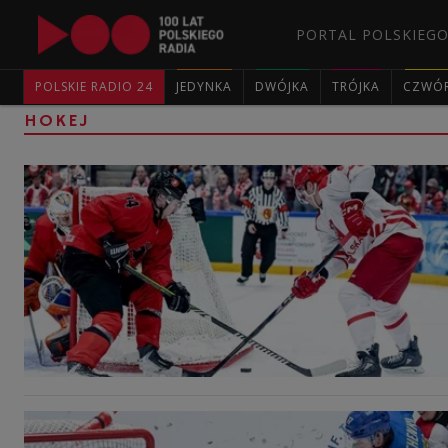
PORTAL POLSKIEGO
POLSKIE RADIO 24
JEDYNKA
DWÓJKA
TRÓJKA
CZWÓ
HOKEJ