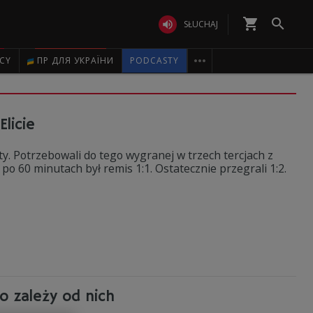
shopping_cart


SŁUCHAJ

ICY
ПР ДЛЯ УКРАЇНИ
PODCASTY
Elicie
ty. Potrzebowali do tego wygranej w trzech tercjach z
o 60 minutach był remis 1:1. Ostatecznie przegrali 1:2.
o zależy od nich