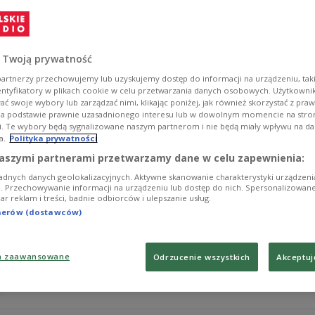
Pewni awansu do elity hokeiści Kazachstanu wygrali z 
mistrzostwach świata Dywizji 1A w Sosnowcu. Ten wynik
tercjach Litwę, to również zagra za rok na najwyższym 
 Twoją prywatność
Zobacz więcej na temat:
sporty zimowe
SPORT
artnerzy przechowujemy lub uzyskujemy dostęp do informacji na urządzeniu, taki
entyfikatory w plikach cookie w celu przetwarzania danych osobowych. Użytkown
ć swoje wybory lub zarządzać nimi, klikając poniżej, jak również skorzystać z pra
na podstawie prawnie uzasadnionego interesu lub w dowolnym momencie na stroni
i. Te wybory będą sygnalizowane naszym partnerom i nie będą miały wpływu na d
a.
Polityka prywatności
Ważna wygrana Polaków na MŚ. Nadal m
aszymi partnerami przetwarzamy dane w celu zapewnienia:
adnych danych geolokalizacyjnych. Aktywne skanowanie charakterystyki urządzen
Polscy hokeiści pokonali Japonię 4:2 (1:1, 1:1, 2:0) 
ji. Przechowywanie informacji na urządzeniu lub dostęp do nich. Spersonalizowane
iar reklam i treści, badnie odbiorców i ulepszanie usług.
mistrzostw świata Dywizji 1A. Spotkanie nie obyło się 
wygrali z hokeistami z Kraju Kwitnącej Wiśni, co jest isto
tnerów (dostawców)
Zobacz więcej na temat:
sporty zimowe
SPORT
a zaawansowane
Odrzucenie wszystkich
Akceptuj