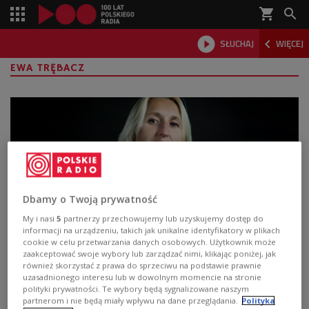
shopping_cart



SŁUCHAJ
WIĘCEJ

EWA TRĘBACZ
Dbamy o Twoją prywatność
My i nasi
5
partnerzy przechowujemy lub uzyskujemy dostęp do
informacji na urządzeniu, takich jak unikalne identyfikatory w plikach
cookie w celu przetwarzania danych osobowych. Użytkownik może
Archeologia emocji. "Lament dl Ur" Ewy
zaakceptować swoje wybory lub zarządzać nimi, klikając poniżej, jak
również skorzystać z prawa do sprzeciwu na podstawie prawnie
Trębacz
uzasadnionego interesu lub w dowolnym momencie na stronie
polityki prywatności. Te wybory będą sygnalizowane naszym
Lament dl Ur. Asamblaże (z nieistniejącego miasta) -
partnerom i nie będą miały wpływu na dane przeglądania.
Polityka