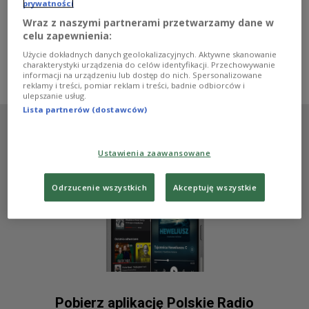
utwór Ewy Trębacz przeznaczony na żeński głos
prywatności
improwizujący, zespół wokalny, orkiestrę i multimedia -
Wraz z naszymi partnerami przetwarzamy dane w
był tematem ostatniej w tym roku audycji cyklu "Nowa
celu zapewnienia:
Polska".
Użycie dokładnych danych geolokalizacyjnych. Aktywne skanowanie
Zobacz więcej na temat:
Ewa Szczecińska
Dwójka
charakterystyki urządzenia do celów identyfikacji. Przechowywanie
muzyka współczesna
informacji na urządzeniu lub dostęp do nich. Spersonalizowane
reklamy i treści, pomiar reklam i treści, badnie odbiorców i
ulepszanie usług.
Lista partnerów (dostawców)
Ustawienia zaawansowane
Odrzucenie wszystkich
Akceptuję wszystkie
Pobierz aplikację Polskie Radio