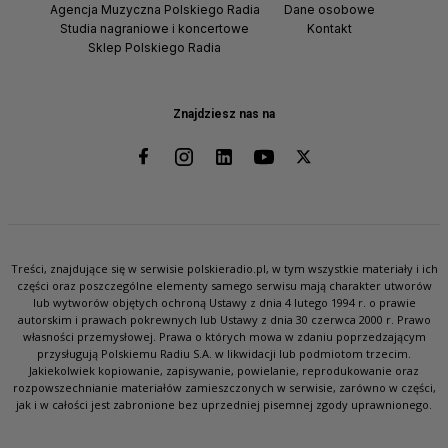
Agencja Muzyczna Polskiego Radia
Dane osobowe
Studia nagraniowe i koncertowe
Kontakt
Sklep Polskiego Radia
Znajdziesz nas na
Treści, znajdujące się w serwisie polskieradio.pl, w tym wszystkie materiały i ich
części oraz poszczególne elementy samego serwisu mają charakter utworów
lub wytworów objętych ochroną Ustawy z dnia 4 lutego 1994 r. o prawie
autorskim i prawach pokrewnych lub Ustawy z dnia 30 czerwca 2000 r. Prawo
własności przemysłowej. Prawa o których mowa w zdaniu poprzedzającym
przysługują Polskiemu Radiu S.A. w likwidacji lub podmiotom trzecim.
Jakiekolwiek kopiowanie, zapisywanie, powielanie, reprodukowanie oraz
rozpowszechnianie materiałów zamieszczonych w serwisie, zarówno w części,
jak i w całości jest zabronione bez uprzedniej pisemnej zgody uprawnionego.