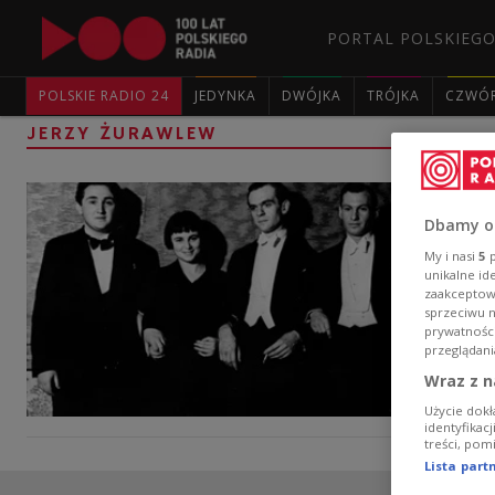
PORTAL POLSKIEGO
POLSKIE RADIO 24
JEDYNKA
DWÓJKA
TRÓJKA
CZWÓ
JERZY ŻURAWLEW
Dbamy o
My i nasi
5
p
unikalne id
zaakceptowa
sprzeciwu 
prywatnośc
przeglądani
Wraz z n
Użycie dokł
identyfikac
treści, pom
Lista par