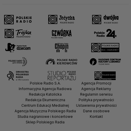
Polskie Radio S.A.
Agencja Promocji
Informacyjna Agencja Radiowa
Agencja Reklamy
Redakcja Katolicka
Regulamin serwisu
Redakcja Ekumeniczna
Polityka prywatności
Centrum Edukacji Medialnej
Ustawienia prywatności
Agencja Muzyczna Polskiego Radia
Dane osobowe
Studia nagraniowe i koncertowe
Kontakt
Sklep Polskiego Radia