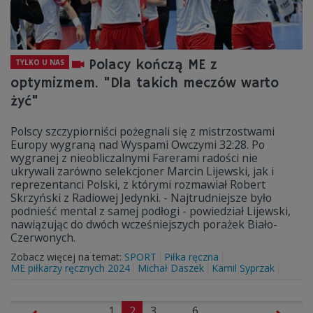
Polacy kończą ME z
TYLKO U NAS
optymizmem. "Dla takich meczów warto
żyć"
Polscy szczypiorniści pożegnali się z mistrzostwami
Europy wygraną nad Wyspami Owczymi 32:28. Po
wygranej z nieobliczalnymi Farerami radości nie
ukrywali zarówno selekcjoner Marcin Lijewski, jak i
reprezentanci Polski, z którymi rozmawiał Robert
Skrzyński z Radiowej Jedynki. - Najtrudniejsze było
podnieść mental z samej podłogi - powiedział Lijewski,
nawiązując do dwóch wcześniejszych porażek Biało-
Czerwonych.
Zobacz więcej na temat:
SPORT
Piłka ręczna
ME piłkarzy ręcznych 2024
Michał Daszek
Kamil Syprzak
1
2
3
...
6