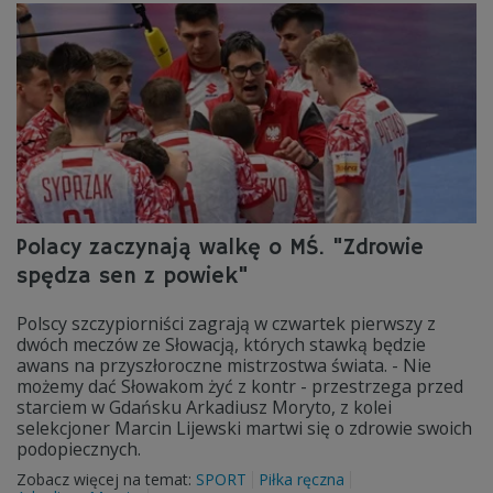
Polacy zaczynają walkę o MŚ. "Zdrowie
spędza sen z powiek"
Polscy szczypiorniści zagrają w czwartek pierwszy z
dwóch meczów ze Słowacją, których stawką będzie
awans na przyszłoroczne mistrzostwa świata. - Nie
możemy dać Słowakom żyć z kontr - przestrzega przed
starciem w Gdańsku Arkadiusz Moryto, z kolei
selekcjoner Marcin Lijewski martwi się o zdrowie swoich
podopiecznych.
Zobacz więcej na temat:
SPORT
Piłka ręczna