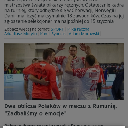
mistrzostwa świata piłkarzy ręcznych. Ostatecznie kadra
na turniej, który odbędzie się w Chorwacji, Norwegii i
Danii, ma liczyć maksymalnie 18 zawodników. Czas na jej
zgłoszenie selekcjoner ma najpóźniej do 15 stycznia.
Zobacz więcej na temat:
SPORT
Piłka ręczna
Arkadiusz Moryto
Kamil Syprzak
Adam Morawski
Dwa oblicza Polaków w meczu z Rumunią.
"Zadbaliśmy o emocje"
Polscy piłkarze ręczni wygrali z Rumunią, co po