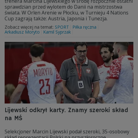
trenera Marcina Lijewskiego w środę rozpocznie ostatni
sprawdzian przed wylotem do Danii na mistrzostwa
świata. W Orlen Arenie w Płocku, w Turnieju 4 Nations
Cup zagrają także: Austria, Japonia i Tunezja.
Zobacz więcej na temat:
SPORT
Piłka ręczna
Arkadiusz Moryto
Kamil Syprzak
Lijewski odkrył karty. Znamy szeroki skład
na MŚ
Selekcjoner Marcin Lijewski podał szeroki, 35-osobowy
skład reprezentacji Polski na przyszłoroczne