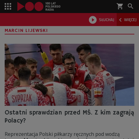
shopping_cart



SŁUCHAJ
WIĘCEJ

MARCIN LIJEWSKI
Ostatni sprawdzian przed MŚ. Z kim zagrają
Polacy?
Reprezentacja Polski piłkarzy ręcznych pod wodzą