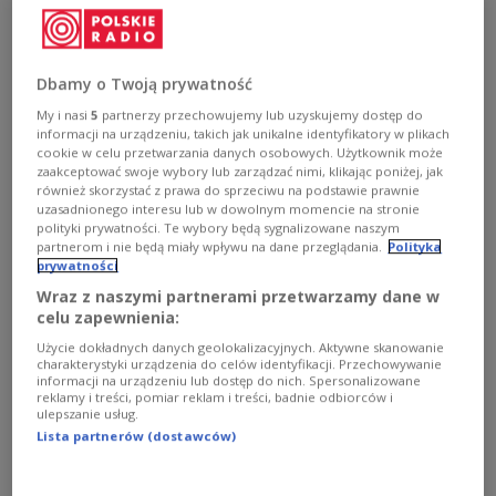
rozczarowującym remisie z Izraelem należy uznać za
sukces. Choć Biało-Czerwoni w drugiej połowie nie
zaprezentowali się najlepiej, to cieszą się z kompletu
punktów wywalczonego na trudnym terenie.
Dbamy o Twoją prywatność
Zobacz więcej na temat:
SPORT
Piłka ręczna
My i nasi
5
partnerzy przechowujemy lub uzyskujemy dostęp do
informacji na urządzeniu, takich jak unikalne identyfikatory w plikach
cookie w celu przetwarzania danych osobowych. Użytkownik może
zaakceptować swoje wybory lub zarządzać nimi, klikając poniżej, jak
również skorzystać z prawa do sprzeciwu na podstawie prawnie
uzasadnionego interesu lub w dowolnym momencie na stronie
polityki prywatności. Te wybory będą sygnalizowane naszym
partnerom i nie będą miały wpływu na dane przeglądania.
Polityka
prywatności
Wraz z naszymi partnerami przetwarzamy dane w
celu zapewnienia:
Użycie dokładnych danych geolokalizacyjnych. Aktywne skanowanie
charakterystyki urządzenia do celów identyfikacji. Przechowywanie
informacji na urządzeniu lub dostęp do nich. Spersonalizowane
Mocny początek wystarczył. Cenna
reklamy i treści, pomiar reklam i treści, badnie odbiorców i
wygrana Polaków
ulepszanie usług.
Lista partnerów (dostawców)
Polscy piłkarze ręczni wygrali w Buzau z Rumunią 28:27
(15:9) w meczu 2. kolejki eliminacji mistrzostw Europy