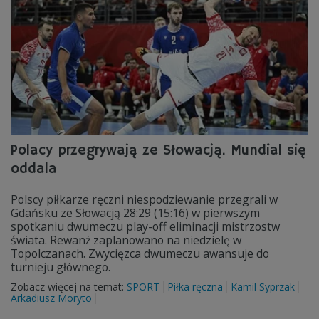
Polacy przegrywają ze Słowacją. Mundial się
oddala
Polscy piłkarze ręczni niespodziewanie przegrali w
Gdańsku ze Słowacją 28:29 (15:16) w pierwszym
spotkaniu dwumeczu play-off eliminacji mistrzostw
świata. Rewanż zaplanowano na niedzielę w
Topolczanach. Zwycięzca dwumeczu awansuje do
turnieju głównego.
Zobacz więcej na temat:
SPORT
Piłka ręczna
Kamil Syprzak
Arkadiusz Moryto