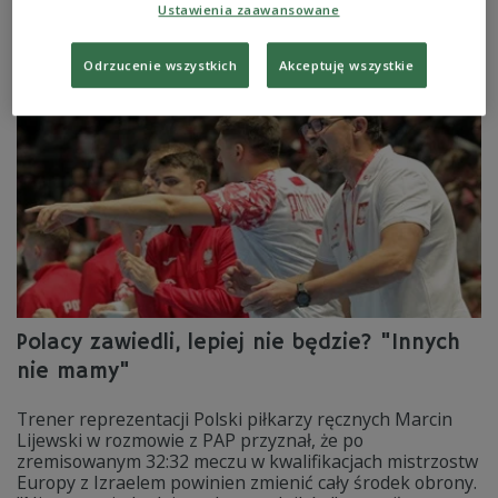
2026.
Ustawienia zaawansowane
Zobacz więcej na temat:
SPORT
Piłka ręczna
Kamil Syprzak
Arkadiusz Moryto
Odrzucenie wszystkich
Akceptuję wszystkie
Polacy zawiedli, lepiej nie będzie? "Innych
nie mamy"
Trener reprezentacji Polski piłkarzy ręcznych Marcin
Lijewski w rozmowie z PAP przyznał, że po
zremisowanym 32:32 meczu w kwalifikacjach mistrzostw
Europy z Izraelem powinien zmienić cały środek obrony.