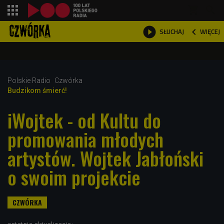
shopping_cart



WIĘCEJ
SŁUCHAJ

Polskie Radio
Czwórka
Budzikom śmierć!
iWojtek - od Kultu do
promowania młodych
artystów. Wojtek Jabłoński
o swoim projekcie