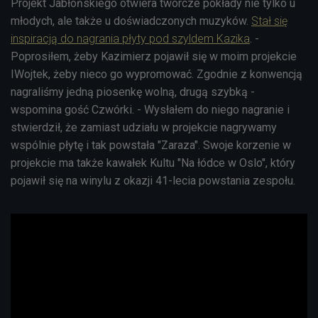
Projekt Jabłońskiego otwiera twórcze pokłady nie tylko u
młodych, ale także u doświadczonych muzyków.
Stał się
inspiracją do nagrania płyty pod szyldem Kazika
. -
Poprosiłem, żeby Kazimierz pojawił się w moim projekcie
IWojtek, żeby nieco go wypromować. Zgodnie z konwencją
nagraliśmy jedną piosenkę wolną, drugą szybką -
wspomina gość Czwórki. - Wysłałem do niego nagranie i
stwierdził, że zamiast udziału w projekcie nagrywamy
wspólnie płytę i tak powstała "Zaraza". Swoje korzenie w
projekcie ma także kawałek Kultu "Na łódce w Oslo", który
pojawił się na winylu z okazji 41-lecia powstania zespołu.