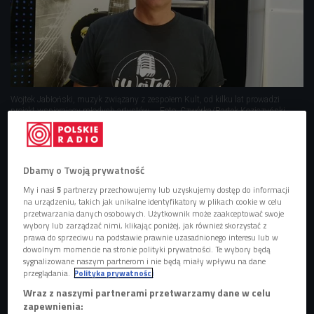
Wojtek Jabłoński, muzyk związany z zespołem Kult, od kilku lat prowadzi
projekt wspierający młodych artystów..
Foto: Czwórka/Bartek Koziczyński
Wojtek Jabłoński to kompozytor,
multiinstrumentalista oraz gitarzysta zespołu Kult.
Dbamy o Twoją prywatność
Od czterech lat prowadzi projekt iWojtek, który ma
My i nasi
5
partnerzy przechowujemy lub uzyskujemy dostęp do informacji
na celu promowanie młodych artystów.
na urządzeniu, takich jak unikalne identyfikatory w plikach cookie w celu
przetwarzania danych osobowych. Użytkownik może zaakceptować swoje
Swoją inicjatywą Wojtek Jabłoński łączy wokalistów
wybory lub zarządzać nimi, klikając poniżej, jak również skorzystać z
i songwriterów.
prawa do sprzeciwu na podstawie prawnie uzasadnionego interesu lub w
dowolnym momencie na stronie polityki prywatności. Te wybory będą
sygnalizowane naszym partnerom i nie będą miały wpływu na dane
przeglądania.
Polityka prywatności
Wraz z naszymi partnerami przetwarzamy dane w celu
iWojtek - jak powstał projekt za którym stoi Wojtek
zapewnienia:
Jabłoński?