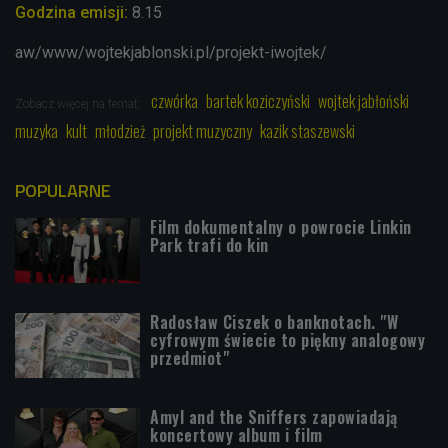
Godzina emisji:
8.15
aw/www/wojtekjablonski.pl/projekt-iwojtek/
czwórka
bartek koziczyński
wojtek jabłoński
Zobacz więcej na temat:
muzyka
kult
młodzież
projekt muzyczny
kazik staszewski
POPULARNE
Film dokumentalny o powrocie Linkin
Park trafi do kin
Radosław Ciszek o banknotach. "W
cyfrowym świecie to piękny analogowy
przedmiot"
Amyl and the Sniffers zapowiadają
koncertowy album i film