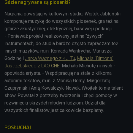
Gdzie nagrywane są piosenki?
Nagrania powstają w kultowym studiu, Wojtek Jabłoński
komponuje muzykę do wszystkich piosenek, gra też na
gitarze akustycznej, elektrycznej, basowej i perkusji.
- Ponieważ projekt realizowany jest na "żywych"
instrumentach, do studia bardzo często zapraszam też
innych muzyków, m.in. Konrada Wantrycha, Mariusza
Godzinę i
Jarka Ważnego z KULTu
,
Michała "Dimona"
Jastrzębskiego z LAO CHE
, Michała Michotę i innych -
opowiada artysta. - Współpracuję na stałe z kilkoma
autorami tekstów, m.in. z Moniką Górny, Małgorzatą
Czupryniak i Anią Kowalczyk-Nowak. iWojtek to nie talent
show. Powstał z potrzeby tworzenia i chęci pomocy w
rozwinięciu skrzydeł młodym ludziom. Udział dla
wszystkich finalistów jest całkowicie bezpłatny.
POSŁUCHAJ