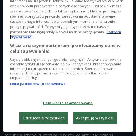
informacji na urządzeniu, takich jak unikalne identyfikatory w plikach
cookie w celu przetwarzania danych osobowych. Użytkownik może
zaakceptować swoje wybory lub zarządzać nimi, klikając poniżej, jak
również skorzystać z prawa do sprzeciwu na podstawie prawnie
uzasadnionego interesu lub w dowolnym momencie na stronie
polityki prywatności. Te wybory będą sygnalizowane naszym
partnerom i nie będą miały wpływu na dane przeglądania.
Polityka
prywatności
Zeznania świadka klubowego
Foto: shutterstock/Master1305
O AUDYCJI
Wraz z naszymi partnerami przetwarzamy dane w
celu zapewnienia:
00:00
00:00
Użycie dokładnych danych geolokalizacyjnych. Aktywne skanowanie
charakterystyki urządzenia do celów identyfikacji. Przechowywanie
informacji na urządzeniu lub dostęp do nich. Spersonalizowane
reklamy i treści, pomiar reklam i treści, badnie odbiorców i
Branża klubowa Autorska audycja, skupiająca uwagę na
ulepszanie usług.
tytułowej branży klubowej, ale z perspektywy świadków jej
Lista partnerów (dostawców)
rozwoju. Zarówno aktywnych twórców, producentów
wydarzeń, autorów audiowizualnych instalacji, jak i tych,
Ustawienia zaawansowane
którzy stoją za finansowaniem wydarzeń oraz ich
sprawnym menadżmentem. Nie tylko rozmowy, opisujące
Odrzucenie wszystkich
Akceptuję wszystkie
kulisy życia nocnego, ale i tematy trudne, ważne,
kontrowersyjne, jak używki, narkopolityka, ustawodawstwo i
redukcja szkód, z którymi często kojarzy się branża