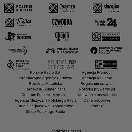
Polskie Radio S.A.
Agencja Promocji
Informacyjna Agencja Radiowa
Agencja Reklamy
Redakcja Katolicka
Regulamin serwisu
Redakcja Ekumeniczna
Polityka prywatności
Centrum Edukacji Medialnej
Ustawienia prywatności
Agencja Muzyczna Polskiego Radia
Dane osobowe
Studia nagraniowe i koncertowe
Kontakt
Sklep Polskiego Radia
Znajdziesz nas na