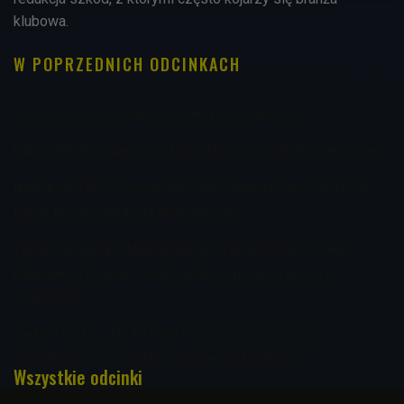
klubowa.
W POPRZEDNICH ODCINKACH
Rozmowa z Andrzejem Siniarskim-Czaplickim
Lukas What?! o kawiarni, która stała się audiofilskim rajem
Nadchodzi Wisłoujście. "Chcemy wzbudzić poczucie, że
każdy może zagrać na Wisłoujściu"
Łukasz Zieliński i Michał Mielus o przyszłości sceny
klubowej w Polsce - festiwal Wisłoujście oraz losy
Sfinks700
Dtekk o techno, Up To Date Festivalu i budowaniu
niezależnej sceny elektronicznej na Podlasiu
Wszystkie odcinki