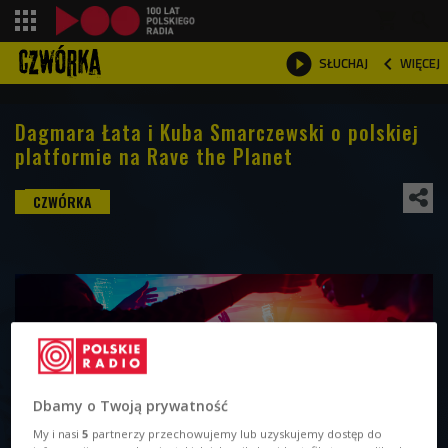
shopping_cart



WIĘCEJ
SŁUCHAJ

Dagmara Łata i Kuba Smarczewski o polskiej
platformie na Rave the Planet
Dbamy o Twoją prywatność
My i nasi
5
partnerzy przechowujemy lub uzyskujemy dostęp do