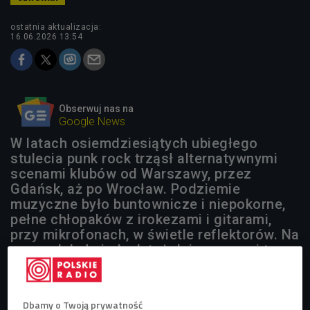
ostatnia aktualizacja:
16.06.2026 13:54
Obserwuj nas na
Google News
W latach osiemdziesiątych ubiegłego
stulecia punk rock trząsł alternatywnymi
scenami klubów od Warszawy, przez
Gdańsk, aż po Wrocław. Podziemie
muzyczne było buntownicze i niepokorne,
pełne chłopaków z irokezami i gitarami,
przy mikrofonach, w świetle reflektorów. Na
scenach były jednak też dziewczyny, i to
ich śladem ruszyła Magdalena Czubaszek,
odsłuchiwała koncerty nagrane na
kasetach, przeglądała zapomniane
Dbamy o Twoją prywatność