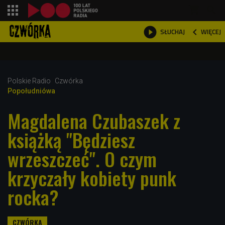
shopping_cart



WIĘCEJ
SŁUCHAJ

Polskie Radio
Czwórka
Popołudniówa
Magdalena Czubaszek z
książką "Będziesz
wrzeszczeć". O czym
krzyczały kobiety punk
rocka?