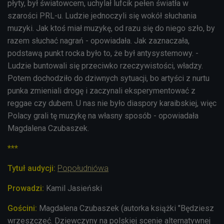
płyty, był światowcem, uchylał lufcik pełen światła w
szarości PRL-u. Ludzie jednoczyli się wokół słuchania
muzyki. Jak ktoś miał muzykę, od razu się do niego szło, by
razem słuchać nagrań - opowiadała. Jak zaznaczała,
podstawą punkt rocka było to, że był antysystemowy. -
Ludzie buntowali się przeciwko rzeczywistości, władzy.
Potem dochodziło do dziwnych sytuacji, bo artyści z nurtu
punka zmieniali drogę i zaczynali eksperymentować z
reggae czy dubem. U nas nie było diaspory karaibskiej, więc
Polacy grali tę muzykę na własny sposób - opowiadała
Magdalena Czubaszek.
***
Tytuł audycji:
Popołudniówa
Prowadzi:
Kamil Jasieński
Gościni:
Magdalena Czubaszek (autorka książki "Będziesz
wrzeszczeć. Dziewczyny na polskiej scenie alternatywnej