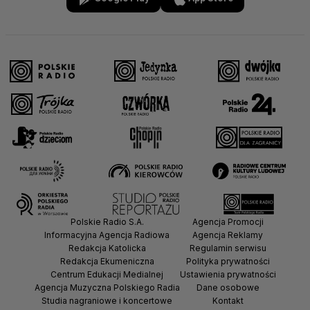
Polskie Radio S.A.
Agencja Promocji
Informacyjna Agencja Radiowa
Agencja Reklamy
Redakcja Katolicka
Regulamin serwisu
Redakcja Ekumeniczna
Polityka prywatności
Centrum Edukacji Medialnej
Ustawienia prywatności
Agencja Muzyczna Polskiego Radia
Dane osobowe
Studia nagraniowe i koncertowe
Kontakt