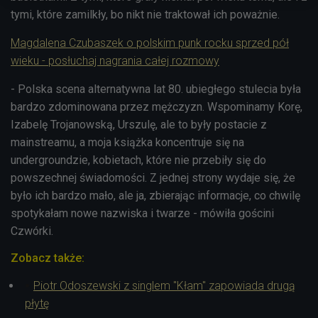
tymi, które zamilkły, bo nikt nie traktował ich poważnie.
Magdalena Czubaszek o polskim punk rocku sprzed pół
wieku - posłuchaj nagrania całej rozmowy
- Polska scena alternatywna lat 80. ubiegłego stulecia była
bardzo zdominowana przez mężczyzn. Wspominamy Korę,
Izabelę Trojanowską, Urszulę, ale to były postacie z
mainstreamu, a moja książka koncentruje się na
undergroundzie, kobietach, które nie przebiły się do
powszechnej świadomości. Z jednej strony wydaje się, że
było ich bardzo mało, ale ja, zbierając informacje, co chwilę
spotykałam nowe nazwiska i twarze - mówiła gościni
Czwórki.
Zobacz także:
Piotr Odoszewski z singlem "Kłam" zapowiada drugą
płytę