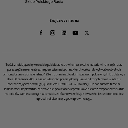
Sklep Polskiego Radia
Znajdziesz nas na
Treści, znajdujące się w serwisie polskieradio.pl, w tym wszystkie materiały i ich części oraz
poszczególne elementy samego serwisu mają charakter utworów lub wytworów objętych
ochroną Ustawy z dnia 4 lutego 1994 r. o prawie autorskim i prawach pokrewnych lub Ustawy z
dnia 30 czerwca 2000 r. Prawo własności przemysłowej. Prawa o których mowa w zdaniu
poprzedzającym przysługują Polskiemu Radiu S.A. w likwidacji lub podmiotom trzecim.
Jakiekolwiek kopiowanie, zapisywanie, powielanie, reprodukowanie oraz rozpowszechnianie
materiałów zamieszczonych w serwisie, zarówno w części, jak i w całości jest zabronione bez
uprzedniej pisemnej zgody uprawnionego.