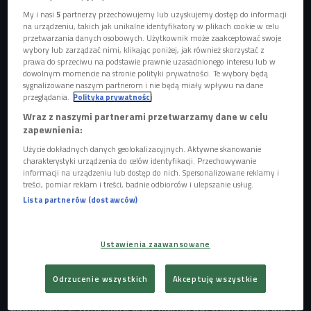
recenzje na mikrofilmach i stworzyła
książkę pt. "Będziesz wrzeszczeć".
My i nasi
5
partnerzy przechowujemy lub uzyskujemy dostęp do informacji
na urządzeniu, takich jak unikalne identyfikatory w plikach cookie w celu
przetwarzania danych osobowych. Użytkownik może zaakceptować swoje
wybory lub zarządzać nimi, klikając poniżej, jak również skorzystać z
prawa do sprzeciwu na podstawie prawnie uzasadnionego interesu lub w
dowolnym momencie na stronie polityki prywatności. Te wybory będą
sygnalizowane naszym partnerom i nie będą miały wpływu na dane
przeglądania.
Polityka prywatności
Wraz z naszymi partnerami przetwarzamy dane w celu
zapewnienia:
Użycie dokładnych danych geolokalizacyjnych. Aktywne skanowanie
charakterystyki urządzenia do celów identyfikacji. Przechowywanie
informacji na urządzeniu lub dostęp do nich. Spersonalizowane reklamy i
treści, pomiar reklam i treści, badnie odbiorców i ulepszanie usług.
Lista partnerów (dostawców)
Magdalena Czubaszek ze swoją książką "Będziesz wrzeszczeć. Dziewczyny na
polskiej scenie alternatywnej lat 80."
Foto: Piotr Podlewski/Polskie Radio
Ustawienia zaawansowane
Magdalena Czubaszek napisała książkę
"Będziesz
wrzeszczeć. Dziewczyny na polskiej scenie alternatywnej
Odrzucenie wszystkich
Akceptuję wszystkie
lat 80.".
Rozmawiała z wokalistkami, pianistkami,
basistkami. Z tymi, które grały niemal pół wieku temu, ale i z