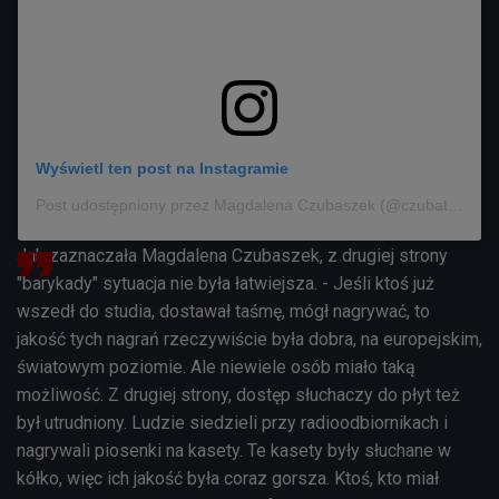
Wyświetl ten post na Instagramie
Post udostępniony przez Magdalena Czubaszek (@czubata_)
Jak zaznaczała Magdalena Czubaszek, z drugiej strony
"barykady" sytuacja nie była łatwiejsza. - Jeśli ktoś już
wszedł do studia, dostawał taśmę, mógł nagrywać, to
jakość tych nagrań rzeczywiście była dobra, na europejskim,
światowym poziomie. Ale niewiele osób miało taką
możliwość. Z drugiej strony, dostęp słuchaczy do płyt też
był utrudniony. Ludzie siedzieli przy radioodbiornikach i
nagrywali piosenki na kasety. Te kasety były słuchane w
kółko, więc ich jakość była coraz gorsza. Ktoś, kto miał