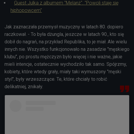
Guest Julka z albumem "Melanż". "Powoli staję się
hiphopowcem"
Jak zaznaczała przemysł muzyczny w latach 80. dopiero
raczkował. - To była dżungla, jeszcze w latach 90., kto się
dobił do nagrań, na przykład Republika, to je miał. Ale wielu
innych nie. Wszystko funkcjonowało na zasadzie "męskiego
klubu", po prostu mężczyzn było więcej i nie ważne, jakie
mieli intencje, ostatecznie wychodziło tak samo. Spójrzmy,
kobiety, które wtedy grały, miały taki wymuszony "męski
styl", były wrzeszczące. Te, które chciały to robić
delikatniej, znikały.