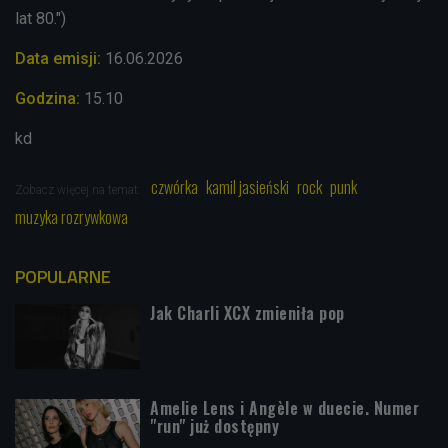
lat 80.")
Data emisji:
16.06.2026
Godzina:
15.10
kd
czwórka
kamil jasieński
rock
punk
Zobacz więcej na temat:
muzyka rozrywkowa
POPULARNE
Jak Charli XCX zmieniła pop
Amelie Lens i Angèle w duecie. Numer
"run" już dostępny