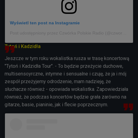
Wyświetl ten post na Instagramie
Post udostępniony przez Czwórka Polskie Radio (@czworka_polskieradio)
Tytoń i Kadzidła
Jeszcze w tym roku wokalistka rusza w trasę koncertową
"Tytoń i Kadzidła Tour". - To będzie przeżycie duchowe,
multisensoyrczne, intymne i sensualne i czuję, że ja i mój
zespół przeżyjemy odrodzenie, mam nadzieję, że
słuchacze również - opowiada wokalistka. Zapowiedziała
również, że podczas koncertów będzie grała zarówno na
gitarze, basie, pianinie, jak i flecie poprzecznym.