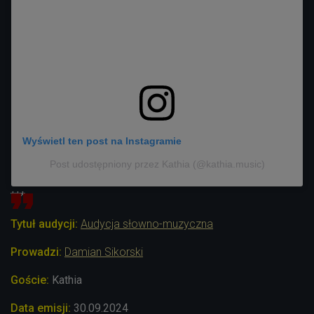
Wyświetl ten post na Instagramie
Post udostępniony przez Kathia (@kathia.music)
***
Tytuł audycji:
Audycja słowno-muzyczna
Prowadzi:
Damian Sikorski
Goście:
Kathia
Data emisji:
30
.09.2024