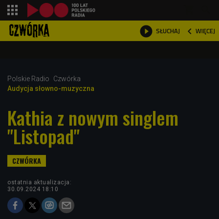
shopping_cart



WIĘCEJ
SŁUCHAJ

Polskie Radio
Czwórka
Audycja słowno-muzyczna
Kathia z nowym singlem
"Listopad"
ostatnia aktualizacja:
30.09.2024 18:10