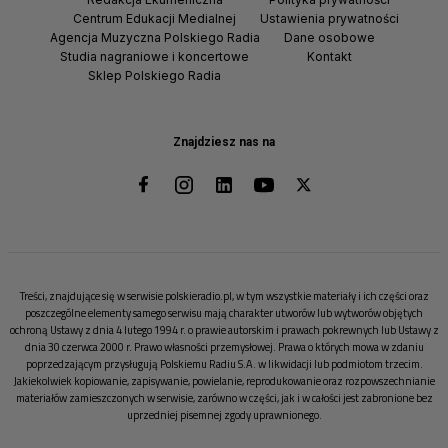
Centrum Edukacji Medialnej
Ustawienia prywatności
Agencja Muzyczna Polskiego Radia
Dane osobowe
Studia nagraniowe i koncertowe
Kontakt
Sklep Polskiego Radia
Znajdziesz nas na
Treści, znajdujące się w serwisie polskieradio.pl, w tym wszystkie materiały i ich części oraz
poszczególne elementy samego serwisu mają charakter utworów lub wytworów objętych
ochroną Ustawy z dnia 4 lutego 1994 r. o prawie autorskim i prawach pokrewnych lub Ustawy z
dnia 30 czerwca 2000 r. Prawo własności przemysłowej. Prawa o których mowa w zdaniu
poprzedzającym przysługują Polskiemu Radiu S.A. w likwidacji lub podmiotom trzecim.
Jakiekolwiek kopiowanie, zapisywanie, powielanie, reprodukowanie oraz rozpowszechnianie
materiałów zamieszczonych w serwisie, zarówno w części, jak i w całości jest zabronione bez
uprzedniej pisemnej zgody uprawnionego.