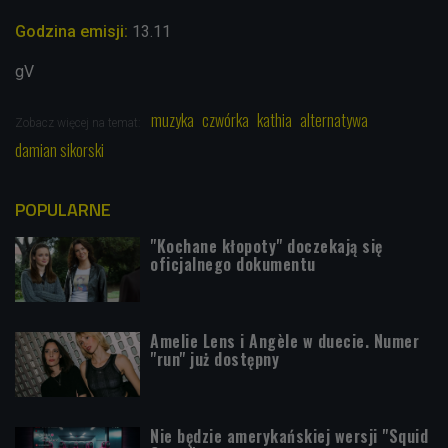
Godzina emisji:
13.11
gV
muzyka
czwórka
kathia
alternatywa
Zobacz więcej na temat:
damian sikorski
POPULARNE
"Kochane kłopoty" doczekają się
oficjalnego dokumentu
Amelie Lens i Angèle w duecie. Numer
"run" już dostępny
Nie będzie amerykańskiej wersji "Squid