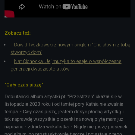
Zobacz też:
Dawid Tyszkowski z nowym singlem "Chciałbym z tobą
stworzyć dom"
Nat Cichocka. Jej muzyka to eseje o współczesnej
generacji dwudziestolatków
"Cały czas piszę"
Debiutancki album artystki pt. "Przestrzeń" ukazał się w
listopadzie 2023 roku i od tamtej pory Kathia nie zwalnia
tempa. - Cały czas piszę, jestem dosyć płodną artystką i
tak naprawdę wszystkie piosenki na nową płytę mam już
napisane - zdradza wokalistka. - Nigdy nie piszę piosenek
pod album, po prostu aktywnie tworzę i powstaje z tego