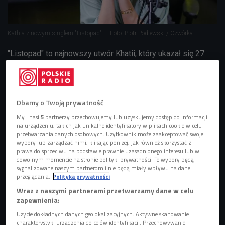
Kathia z nowym singlem "Listopad".
Foto: Piotr Podlewski / Czwórka
"Listopad" to najnowszy utwór Khatii, który ukazał się 27
września
wraz z teledyskiem
. Singiel zwiastuje nowy album
artystki który ukaże się w przyszłym roku, a w tym roku
będzie jeszcze można usłyszeć artystkę na żywo w 6
Dbamy o Twoją prywatność
miastach w ramach "Tytoń i Kadzidła Tour".
My i nasi
5
partnerzy przechowujemy lub uzyskujemy dostęp do informacji
na urządzeniu, takich jak unikalne identyfikatory w plikach cookie w celu
POSŁUCHAJ
przetwarzania danych osobowych. Użytkownik może zaakceptować swoje
wybory lub zarządzać nimi, klikając poniżej, jak również skorzystać z
Kathia z nowym singlem "Listopad" (Audycja słowno-
prawa do sprzeciwu na podstawie prawnie uzasadnionego interesu lub w
muzyczna/Czwórka)
dowolnym momencie na stronie polityki prywatności. Te wybory będą
sygnalizowane naszym partnerom i nie będą miały wpływu na dane
19:22
przeglądania.
Polityka prywatności
Wraz z naszymi partnerami przetwarzamy dane w celu
zapewnienia:
Użycie dokładnych danych geolokalizacyjnych. Aktywne skanowanie
charakterystyki urządzenia do celów identyfikacji. Przechowywanie