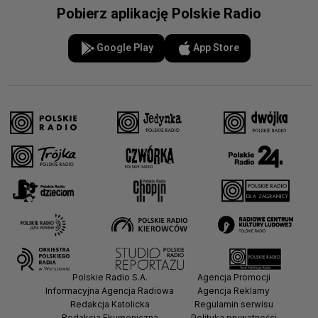
Pobierz aplikację Polskie Radio
Google Play
App Store
Polskie Radio S.A.
Agencja Promocji
Informacyjna Agencja Radiowa
Agencja Reklamy
Redakcja Katolicka
Regulamin serwisu
Redakcja Ekumeniczna
Polityka prywatności