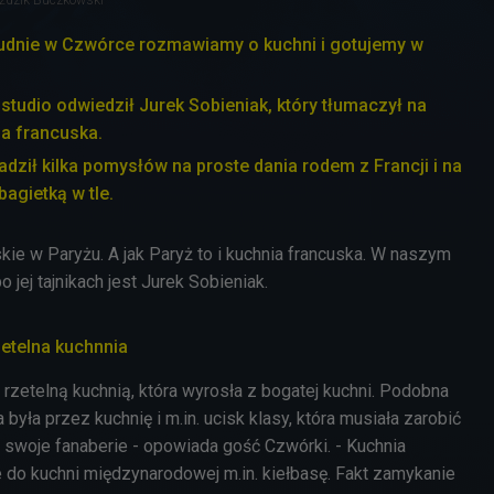
udnie w Czwórce rozmawiamy o kuchni i gotujemy w
tudio odwiedził Jurek Sobieniak, który tłumaczył na
a francuska.
adził kilka pomysłów na proste dania rodem z Francji i na
bagietką w tle.
skie w Paryżu. A jak Paryż to i kuchnia francuska. W naszym
 jej tajnikach jest Jurek Sobieniak.
zetelna kuchnnia
t rzetelną kuchnią, która wyrosła z bogatej kuchni. Podobna
 była przez kuchnię i m.in. ucisk klasy, która musiała zarobić
ali swoje fanaberie - opowiada gość Czwórki. - Kuchnia
e do kuchni międzynarodowej m.in. kiełbasę. Fakt zamykanie