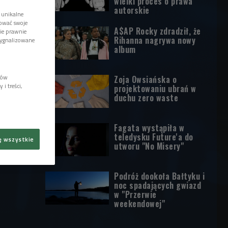
wielki proces o prawa
autorskie
 unikalne
tować swoje
A$AP Rocky zdradził, że
wie prawnie
Rihanna nagrywa nowy
sygnalizowane
album
lów
Zoja Owsiańska o
i treści,
projektowaniu ubrań w
duchu zero waste
Fagata wystąpiła w
teledysku Future'a do
ę wszystkie
utworu "No Misery"
Podróż dookoła Bałtyku i
noc spadających gwiazd
w "Przerwie
weekendowej"