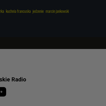
rka
kuchnia francuska
jedzenie
marcin jankowski
lskie Radio
re