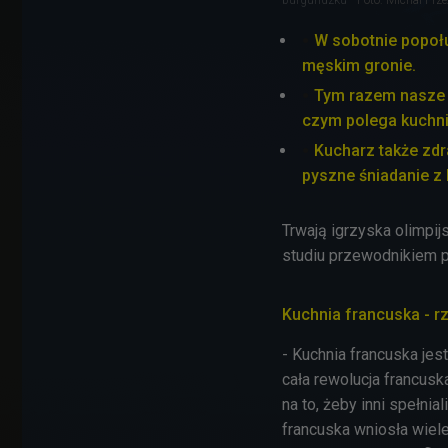
W sobotnie popoł
męskim gronie.
Tym razem nasze s
czym polega kuchni
Kucharz także zdr
pyszne śniadanie z 
Trwają igrzyska olimpij
studiu przewodnikiem po
Kuchnia francuska - r
- Kuchnia francuska jes
cała rewolucja francuska
na to, żeby inni spełni
francuska wniosła wiel