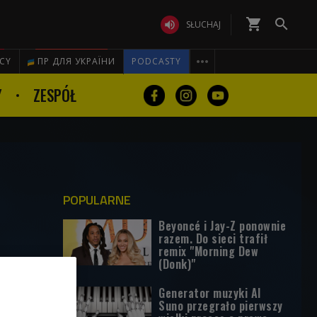
shopping_cart


SŁUCHAJ

ICY
ПР ДЛЯ УКРАЇНИ
PODCASTY
Y
ZESPÓŁ
POPULARNE
Beyoncé i Jay-Z ponownie
razem. Do sieci trafił
remix "Morning Dew
(Donk)"
Generator muzyki AI
Suno przegrało pierwszy