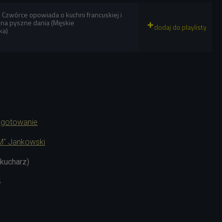
 Czwórce opowiada o kuchni francuskiej i
 na pyszne dania (Męskie
ka)
 gotowanie
-M" Jankowski
(kucharz)
4