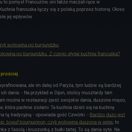
u to pomysł Francuzów, oni także maczali ręce w
Kuchnia francuska łączy się z polską poprzez historię. Okres
ele jej wpływów.
czyli wołowina po burgundzku
ołowina po burgundzku. Z czego słynie kuchnia francuska?
 prościej
wyrafinowana, ale im dalej od Paryża, tym ludzie są bardziej
 ich dania. - Na przykład w Dijon, stolicy musztardy tam
Tam można w restauracji zjeść swojskie dania, duszone mięso,
, która pachnie ziołami. Ta kuchnia dzieli się na kuchnię
na tą tradycyjną - opowiada gość Czwórki. -
Bardzo dużo jest
p. boeuf bourguignon, czyli wołowina duszona w winie
, to
ka z fasolą i kruszonką z bułki tartej. To są dania syte. Na