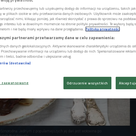
ł Jurek Sobieniak, a że tematem była
a, nie zabrakło barwnych opowieści i
artnerzy przechowujemy lub uzyskujemy dostęp do informacji na urządzeniu, takich jak
ce lizać".
ory w plikach cookie w celu przetwarzania danych osobowych. Użytkownik może zaakcep
arządzać nimi, klikając poniżej, jak również skorzystać z prawa do sprzeciwu na podsta
go interesu lub w dowolnym momencie na stronie polityki prywatności. Te wybory będą 
nerom i nie będą miały wpływu na dane przeglądania.
Polityka prywatności
szymi partnerami przetwarzamy dane w celu zapewnienia:
dnych danych geolokalizacyjnych. Aktywne skanowanie charakterystyki urządzenia do ce
i. Przechowywanie informacji na urządzeniu lub dostęp do nich. Spersonalizowane reklamy 
m i treści, badnie odbiorców i ulepszanie usług.
nerów (dostawców)
a zaawansowane
Odrzucenie wszystkich
Akceptuj
różnorodna. Jednym z popularniejszych jej dań jest wołowina po
eździk-Buczkowski