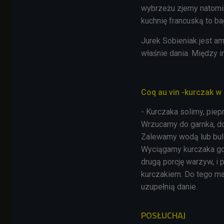
wybrzeżu zjemy natomia
kuchnię francuską to bag
Jurek Sobieniak jest am
właśnie dania. Między 
Coq au vin -kurczak 
- Kurczaka solimy, piep
Wrzucamy do garnka, d
Zalewamy wodą lub bul
Wyciągamy kurczaka gd
drugą porcję warzyw, i
kurczakiem. Do tego ma
uzupełnią danie.
POSŁUCHAJ