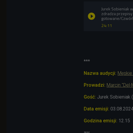
Jurek Sobieniak w
zdradza przepisy
gotowane/Czwór
24:11
***
Nazwa audycji:
Męskie
Prowadzi:
Marcin "Del
Gość:
Jurek Sobieniak 
Data emisji:
03
.08.202
Godzina emisji:
12.15
aw