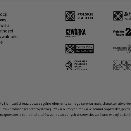
ocji
amy
rwisu
atności
ywatności
we
riały i ich części oraz poszczególne elementy samego serwisu mają charakter utwor
r. Prawo własności przemysłowej. Prawa o których mowa w zdaniu poprzedzającym pr
 rozpowszechnianie materiałów zamieszczonych w serwisie, zarówno w części, jak i