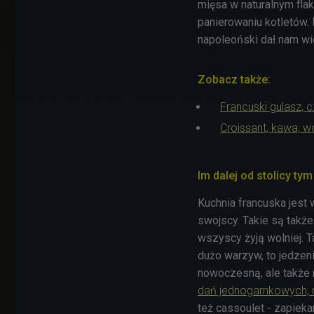
mięsa w naturalnym flak
panierowaniu kotletów. 
napoleoński dał nam wi
Zobacz także:
Francuski gulasz, 
Croissant, kawa, w
Im dalej od stolicy tym
Kuchnia francuska jest 
swojscy. Takie są także
wszyscy żyją wolniej. 
dużo warzyw, to jedzenie
nowoczesną, ale także 
dań jednogarnkowych, n
też cassoulet - zapiekan