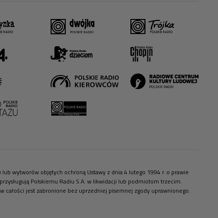
ów lub wytworów objętych ochroną Ustawy z dnia 4 lutego 1994 r. o prawie
zysługują Polskiemu Radiu S.A. w likwidacji lub podmiotom trzecim.
 w całości jest zabronione bez uprzedniej pisemnej zgody uprawnionego.