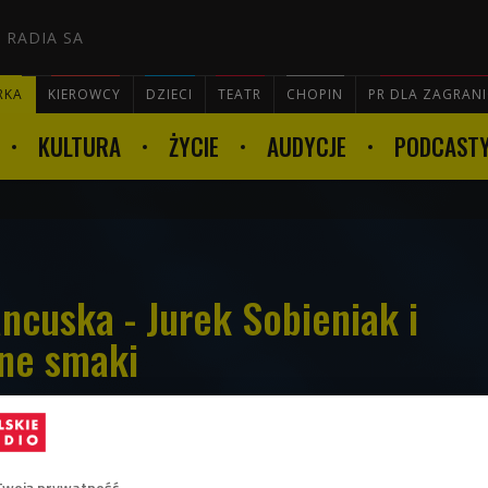
 RADIA SA
RKA
KIEROWCY
DZIECI
TEATR
CHOPIN
PR DLA ZAGRAN
KULTURA
ŻYCIE
AUDYCJE
PODCAST

ncuska - Jurek Sobieniak i
one smaki
nie audycji "Męskie gotowanie" studio
Twoją prywatność