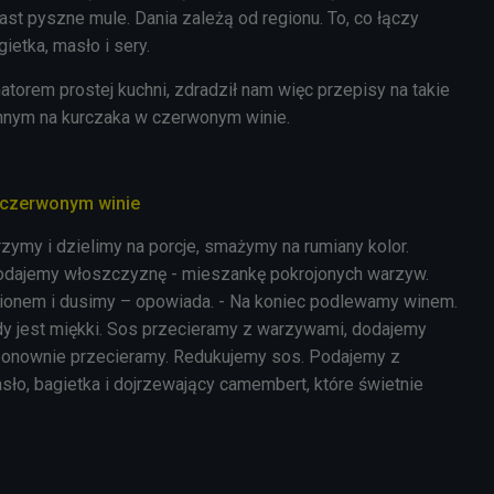
st pyszne mule. Dania zależą od regionu. To, co łączy
ietka, masło i sery.
atorem prostej kuchni, zdradził nam więc przepisy na takie
innym na kurczaka w czerwonym winie.
w czerwonym winie
rzymy i dzielimy na porcje, smażymy na rumiany kolor.
odajemy włoszczyznę - mieszankę pokrojonych warzyw.
ionem i dusimy – opowiada. - Na koniec podlewamy winem.
y jest miękki. Sos przecieramy z warzywami, dodajemy
 ponownie przecieramy. Redukujemy sos. Podajemy z
sło, bagietka i dojrzewający camembert, które świetnie