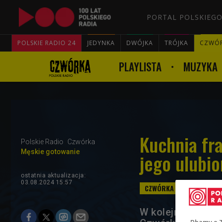
PORTAL POLSKIEGO
POLSKIE RADIO 24
JEDYNKA
DWÓJKA
TRÓJKA
CZWÓ
PLAYLISTA
MUZYKA
Kuchnia fra
Polskie Radio
Czwórka
Męskie gotowanie
jego ulubi
ostatnia aktualizacja:
03.08.2024 15:57
W kolejnej odsło
Dbamy o 