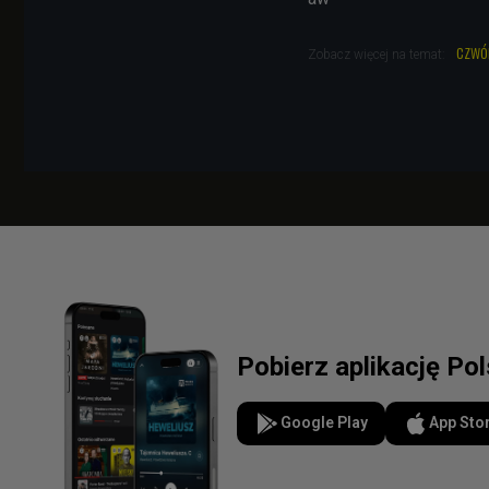
czwó
Zobacz więcej na temat:
Pobierz aplikację Po
Google Play
App Sto