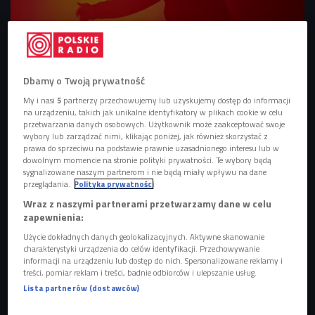
Raper na scenie
Foto: Shutterstock
Najnowszy album Tobika, który ukazał się 30 września, jest
Dbamy o Twoją prywatność
skierowany dla wszystkich fanów starego hip-hopu z lat 90.
My i nasi
5
partnerzy przechowujemy lub uzyskujemy dostęp do informacji
Płyta "MaxTape" jest pełna sampli i skreczy nawiązujących
na urządzeniu, takich jak unikalne identyfikatory w plikach cookie w celu
do złotej ery hip-hopu.
przetwarzania danych osobowych. Użytkownik może zaakceptować swoje
wybory lub zarządzać nimi, klikając poniżej, jak również skorzystać z
prawa do sprzeciwu na podstawie prawnie uzasadnionego interesu lub w
POSŁUCHAJ
dowolnym momencie na stronie polityki prywatności. Te wybory będą
sygnalizowane naszym partnerom i nie będą miały wpływu na dane
przeglądania.
Polityka prywatności
Tobik odwiedził Numera Raza, żeby porozmawiać o
płycie "MaxTape" (Poranek Czwórki/Czwórka)
Wraz z naszymi partnerami przetwarzamy dane w celu
zapewnienia:
35:04
Użycie dokładnych danych geolokalizacyjnych. Aktywne skanowanie
charakterystyki urządzenia do celów identyfikacji. Przechowywanie
informacji na urządzeniu lub dostęp do nich. Spersonalizowane reklamy i
treści, pomiar reklam i treści, badnie odbiorców i ulepszanie usług.
Lista partnerów (dostawców)
- Pielęgnuję hip-hop w czasach, w których rapować może