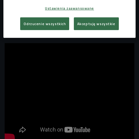
każdy - mówi Tobik. - Chcę krzewić tę kulturę, na której się
Ustawienia zaawansowane
wychowałem. Fajny jest newschool w rapie, bo oni
używają ciekawych narzędzi, jednak nie ma tej mięsistości i
Odrzucenie wszystkich
Akceptuję wszystkie
duszy, którą daje oldschoolowy hip-hop.