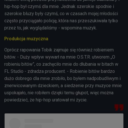
hip-hop był czymś dla mnie. Jednak szerokie spodnie i
szerokie bluzy były czymś, co w czasach mojej młodości
często przyciągało policję, która nas przeszukiwała tylko
przez to, jak wyglądaliśmy - wspomina muzyk.
Produkcja muzyczna
Oprócz rapowania Tobik zajmuje się również robieniem
bitów. - Duży wpływ wywarł na mnie O.S.T.R. utworem „O
robieniu bitów”, co zachęciło mnie do dłubania w bitach w
FL Studio - zdradza producent. - Robienie bitów bardzo
dużo dobrego dla mnie zrobiło, bo byłem nadpobudliwym i
znerwicowanym dzieckiem, a siedzenie przy muzyce mnie
uspokajało, nie robiłem dzięki temu głupot, więc można
powiedzieć, że hip-hop uratował mi życie.