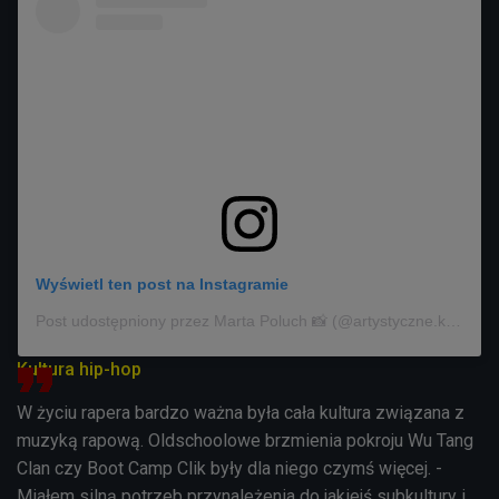
Wyświetl ten post na Instagramie
Post udostępniony przez Marta Poluch 📸 (@artystyczne.kombinacje)
Kultura hip-hop
W życiu rapera bardzo ważna była cała kultura związana z
muzyką rapową. Oldschoolowe brzmienia pokroju Wu Tang
Clan czy Boot Camp Clik były dla niego czymś więcej. -
Miałem silną potrzeb przynależenia do jakiejś subkultury i