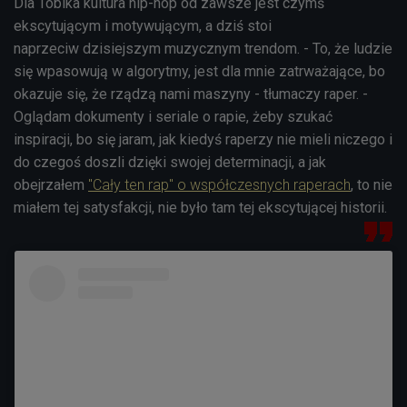
Dla Tobika kultura hip-hop od zawsze jest czymś
ekscytującym i motywującym, a dziś stoi
naprzeciw dzisiejszym muzycznym trendom. - To, że ludzie
się wpasowują w algorytmy, jest dla mnie zatrważające, bo
okazuje się, że rządzą nami maszyny - tłumaczy raper. -
Oglądam dokumenty i seriale o rapie, żeby szukać
inspiracji, bo się jaram, jak kiedyś raperzy nie mieli niczego i
do czegoś doszli dzięki swojej determinacji, a jak
obejrzałem
"Cały ten rap" o współczesnych raperach
, to nie
miałem tej satysfakcji, nie było tam tej ekscytującej historii.