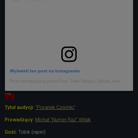
Wyświetl ten post na Instagramie
Post udostępniony przez Piotr Tobik Tobjasz (@tobi_one_official)
***
Tytuł audycji:
"Poranek Czwórki"
Prowadzący:
Michał "Numer Raz" Witak
Gość:
Tobik (raper)