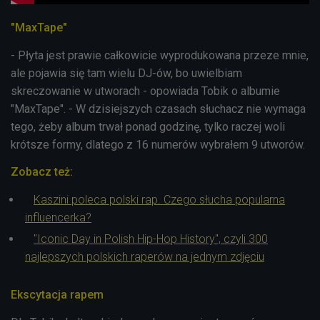
"MaxTape"
- Płyta jest prawie całkowicie wyprodukowana przeze mnie,
ale pojawia się tam wielu DJ-ów, bo uwielbiam
skreczowanie w utworach - opowiada Tobik o albumie
"MaxTape". - W dzisiejszych czasach słuchacz nie wymaga
tego, żeby album trwał ponad godzinę, tylko raczej woli
krótsze formy, dlatego z 16 numerów wybrałem 9 utworów.
Zobacz też:
Kaszini poleca polski rap. Czego słucha popularna
influencerka?
"Iconic Day in Polish Hip-Hop History", czyli 300
najlepszych polskich raperów na jednym zdjęciu
Ekscytacja rapem