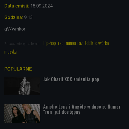
Data emisji:
18.09
.2024
Godzina:
9.13
gV/wmkor
hip-hop
rap
numer raz
tobik
czwórka
Zobacz więcej na temat:
muzyka
POPULARNE
Jak Charli XCX zmieniła pop
Amelie Lens i Angèle w duecie. Numer
"run" już dostępny