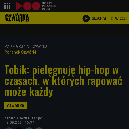
shopping_cart



WIĘCEJ
SŁUCHAJ

Polskie Radio
Czwórka
Poranek Czwórki
Tobik: pielęgnuję hip-hop w
czasach, w których rapować
może każdy
ostatnia aktualizacja:
19.09.2024 16:34