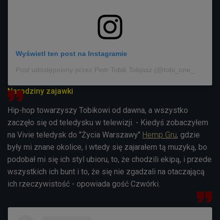
Wyświetl ten post na Instagramie
Post udostępniony przez Piotr Tobik Tobjasz (@tobi_one_official)
Narodziny zajawki
Hip-hop towarzyszy Tobikowi od dawna, a wszystko
zaczęło się od teledysku w telewizji. - Kiedyś zobaczyłem
na Vivie teledysk do "Życia Warszawy"
Hemp Gru
, gdzie
były mi znane okolice, i wtedy się zajarałem tą muzyką, bo
podobał mi się ich styl ubioru, to, że chodzili ekipą, i przede
wszystkich ich bunt i to, że się nie zgadzali na otaczającą
ich rzeczywistość - opowiada gość Czwórki.