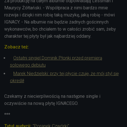
Za produkcję na całym albumie odpowiadają Lessman i
Maurycy Żółtański. - Współpraca z nimi bardzo mnie
rozwija i dzięki nim robię taką muzykę, jaką robię - mówi
IGNACY. - Na albumie nie będzie żadnych gościnnych
wykonawców, bo chciałem to w całości zrobić sam, żeby
charakter tej płyty był jak najbardziej oddany.
Zobacz też:
Ostatni singiel Dominik Płonki przed premierą
solowego debiutu
Marek Niedzielski: przy tej płycie czuję, że mój styl się
określił
Czekamy z niecierpliwością na następne single i
oczywiście na nową płytę IGNACEGO.
***
Tytuł audycji:
"Poranek Czwórki"