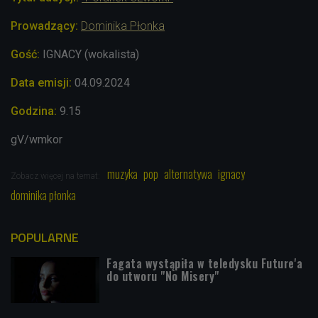
Prowadzący:
Dominika Płonka
Gość:
IGNACY (wokalista)
Data emisji:
04.09
.2024
Godzina:
9.15
gV/wmkor
muzyka
pop
alternatywa
ignacy
Zobacz więcej na temat:
dominika płonka
POPULARNE
Fagata wystąpiła w teledysku Future'a
do utworu "No Misery"