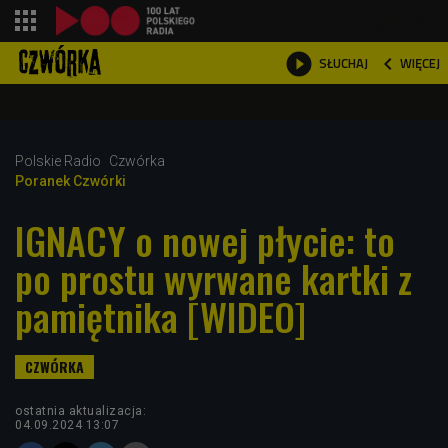
shopping_cart



WIĘCEJ
SŁUCHAJ

Polskie Radio
Czwórka
Poranek Czwórki
IGNACY o nowej płycie: to
po prostu wyrwane kartki z
pamiętnika [WIDEO]
ostatnia aktualizacja:
04.09.2024 13:07