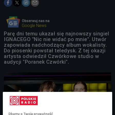
Obserwuj nas na
Google News
Parę dni temu ukazał się najnowszy singiel
IGNACEGO "Nic nie widać po mnie". Utwór
zapowiada nadchodzący album wokalisty.
Do piosenki powstał teledysk. Z tej okazji
artysta odwiedził Czwórkowe studio w
audycji "Poranek Czwórki".
Dbamy o Twoją prywatność