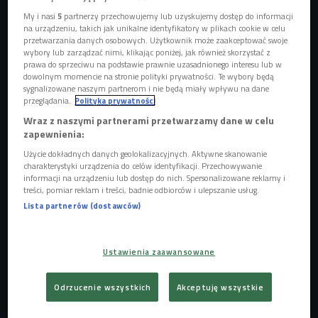
My i nasi
5
partnerzy przechowujemy lub uzyskujemy dostęp do informacji
na urządzeniu, takich jak unikalne identyfikatory w plikach cookie w celu
przetwarzania danych osobowych. Użytkownik może zaakceptować swoje
wybory lub zarządzać nimi, klikając poniżej, jak również skorzystać z
IGNACY z nowym singlem "Nic nie widać po mnie"
Foto: Podlewski Piotr /
prawa do sprzeciwu na podstawie prawnie uzasadnionego interesu lub w
Czwórka
dowolnym momencie na stronie polityki prywatności. Te wybory będą
sygnalizowane naszym partnerom i nie będą miały wpływu na dane
"Nic nie widać po mnie"
przeglądania.
Polityka prywatności
Wraz z naszymi partnerami przetwarzamy dane w celu
Najnowszy singiel IGNACEGO "Nic nie widać po mnie" miał
zapewnienia:
premierę 22 sierpnia. Do piosenki powstał teledysk. Artysta
Użycie dokładnych danych geolokalizacyjnych. Aktywne skanowanie
opowiedział Dominice Płonce w jej pierwszym "Poranku
charakterystyki urządzenia do celów identyfikacji. Przechowywanie
Czwórki" dlaczego ten numer jest dla niego ważny. - „Nic
informacji na urządzeniu lub dostęp do nich. Spersonalizowane reklamy i
treści, pomiar reklam i treści, badnie odbiorców i ulepszanie usług.
nie widać po mnie” było pierwszym numerem, który
Lista partnerów (dostawców)
zacząłem robić na nadchodzącą płytę, spodobał mi się ten
kierunek i on wyznaczył drogę dla wszystkich następnych
piosenek na albumie.
Ustawienia zaawansowane
POSŁUCHAJ
Odrzucenie wszystkich
Akceptuję wszystkie
IGNACY zapowiada nowy album singlem "Nic nie widać