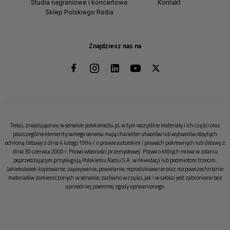
Studia nagraniowe i koncertowe
Kontakt
Sklep Polskiego Radia
Znajdziesz nas na
Treści, znajdujące się w serwisie polskieradio.pl, w tym wszystkie materiały i ich części oraz
poszczególne elementy samego serwisu mają charakter utworów lub wytworów objętych
ochroną Ustawy z dnia 4 lutego 1994 r. o prawie autorskim i prawach pokrewnych lub Ustawy z
dnia 30 czerwca 2000 r. Prawo własności przemysłowej. Prawa o których mowa w zdaniu
poprzedzającym przysługują Polskiemu Radiu S.A. w likwidacji lub podmiotom trzecim.
Jakiekolwiek kopiowanie, zapisywanie, powielanie, reprodukowanie oraz rozpowszechnianie
materiałów zamieszczonych w serwisie, zarówno w części, jak i w całości jest zabronione bez
uprzedniej pisemnej zgody uprawnionego.