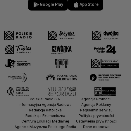
Google Play
App Store
Polskie Radio S.A.
Agencja Promocji
Informacyjna Agencja Radiowa
Agencja Reklamy
Redakcja Katolicka
Regulamin serwisu
Redakcja Ekumeniczna
Polityka prywatności
Centrum Edukacji Medialnej
Ustawienia prywatności
Agencja Muzyczna Polskiego Radia
Dane osobowe