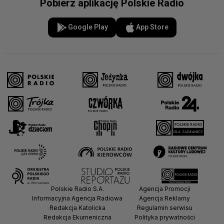
Pobierz aplikację Polskie Radio
Google Play
App Store
Polskie Radio S.A.
Agencja Promocji
Informacyjna Agencja Radiowa
Agencja Reklamy
Redakcja Katolicka
Regulamin serwisu
Redakcja Ekumeniczna
Polityka prywatności