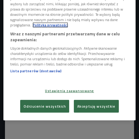
wybory lub zarządzać nimi, klikając poniżej, jak również skorzystać z
prawa do sprzeciwu na podstawie prawnie uzasadnionego interesu lub w
dowolnym momencie na stronie polityki prywatności. Te wybory będą
Vienio
Foto: Piotr Podlewski / Czwórka
sygnalizowane naszym partnerom i nie będą miały wpływu na dane
przeglądania.
Polityka prywatności
Koncert
"Hip-hop. Jedno podwórko"
to wyjątkowe
Wraz z naszymi partnerami przetwarzamy dane w celu
wydarzenie dla kultury hip-hopowej, która bardzo
zapewnienia:
sceptycznie podchodziła do wydarzeń organizowanych
Użycie dokładnych danych geolokalizacyjnych. Aktywne skanowanie
charakterystyki urządzenia do celów identyfikacji. Przechowywanie
przez telewizję. Sytuacja zmieniła się, kiedy wolną rękę w
informacji na urządzeniu lub dostęp do nich. Spersonalizowane reklamy i
decydowaniu o artystycznych kwestiach dostał
Vienio
,
treści, pomiar reklam i treści, badnie odbiorców i ulepszanie usług.
który opowiedział o swojej wizji w
"Poranku Czwórki"
.
Lista partnerów (dostawców)
Ustawienia zaawansowane
Odrzucenie wszystkich
Akceptuję wszystkie