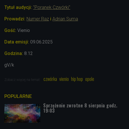
Tytuł audycji:
"Poranek Czwórki"
Prowadzi:
Numer Raz
i
Adrian Suma
Gość:
Vienio
Data emisji:
09.06
.2025
Godzina:
8.12
gV/k
czwórka
vienio
hip hop
opole
Zobacz więcej na temat:
POPULARNE
Sprzężenie zwrotne 8 sierpnia godz.
19:03