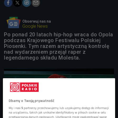
Obserwuj nas na
Google News
Po ponad 20 latach hip-hop wraca do Opola
podczas Krajowego Festiwalu Polskiej
Piosenki. Tym razem artystyczną kontrolę
nad wydarzeniem przejął raper z
legendarnego składu Molesta.
Dbamy o Twoją prywatność
My i nasi
5
partnerzy przechowujemy lub uzyskujemy dostęp do informacji
na urządzeniu, takich jak unikalne identyfikatory w plikach cookie w celu
przetwarzania danych osobowych. Użytkownik może zaakceptować swoje