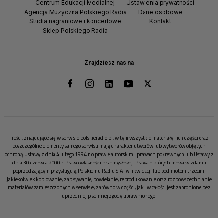
Centrum Edukacji Medialnej
Ustawienia prywatności
Agencja Muzyczna Polskiego Radia
Dane osobowe
Studia nagraniowe i koncertowe
Kontakt
Sklep Polskiego Radia
Znajdziesz nas na
Treści, znajdujące się w serwisie polskieradio.pl, w tym wszystkie materiały i ich części oraz
poszczególne elementy samego serwisu mają charakter utworów lub wytworów objętych
ochroną Ustawy z dnia 4 lutego 1994 r. o prawie autorskim i prawach pokrewnych lub Ustawy z
dnia 30 czerwca 2000 r. Prawo własności przemysłowej. Prawa o których mowa w zdaniu
poprzedzającym przysługują Polskiemu Radiu S.A. w likwidacji lub podmiotom trzecim.
Jakiekolwiek kopiowanie, zapisywanie, powielanie, reprodukowanie oraz rozpowszechnianie
materiałów zamieszczonych w serwisie, zarówno w części, jak i w całości jest zabronione bez
uprzedniej pisemnej zgody uprawnionego.