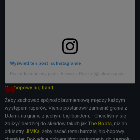
Wyświetl ten post na Instagramie
Post udostępniony przez Telewizja Polska (@telewizjapolska)
Hip-hopowy big band
Żeby zachować spójność brzmieniową między każdym
występem raperów, Vienio postanowił zamienić granie z
DJami, na granie z jednym big-bandem. - Chcieliśmy się
zbliżyć bardziej do składów takich jak
The Roots
, niż do
orkiestry
JIMKa
, żeby nadać temu bardziej hip-hopowy
charakter. Dokładnie dobieraliśmy instrumenty do zespołu,