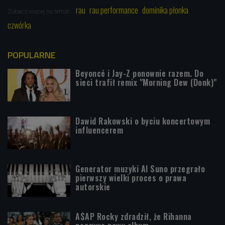
rau
rau performance
dominika płonka
Zobacz więcej na temat:
czwórka
POPULARNE
Beyoncé i Jay-Z ponownie razem. Do
sieci trafił remix "Morning Dew (Donk)"
Dawid Rakowski o byciu koncertowym
influencerem
Generator muzyki AI Suno przegrało
pierwszy wielki proces o prawa
autorskie
A$AP Rocky zdradził, że Rihanna