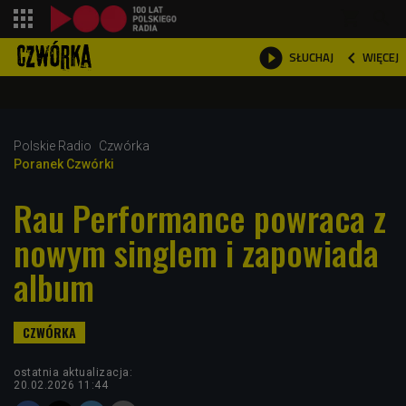
shopping_cart



WIĘCEJ
SŁUCHAJ

Polskie Radio
Czwórka
Poranek Czwórki
Rau Performance powraca z
nowym singlem i zapowiada
album
ostatnia aktualizacja:
20.02.2026 11:44