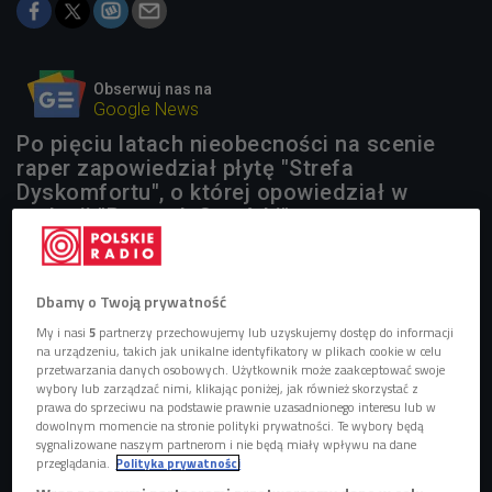
Obserwuj nas na
Google News
Po pięciu latach nieobecności na scenie
raper zapowiedział płytę "Strefa
Dyskomfortu", o której opowiedział w
audycji "Poranek Czwórki".
Dbamy o Twoją prywatność
My i nasi
5
partnerzy przechowujemy lub uzyskujemy dostęp do informacji
na urządzeniu, takich jak unikalne identyfikatory w plikach cookie w celu
przetwarzania danych osobowych. Użytkownik może zaakceptować swoje
wybory lub zarządzać nimi, klikając poniżej, jak również skorzystać z
prawa do sprzeciwu na podstawie prawnie uzasadnionego interesu lub w
dowolnym momencie na stronie polityki prywatności. Te wybory będą
sygnalizowane naszym partnerom i nie będą miały wpływu na dane
przeglądania.
Polityka prywatności