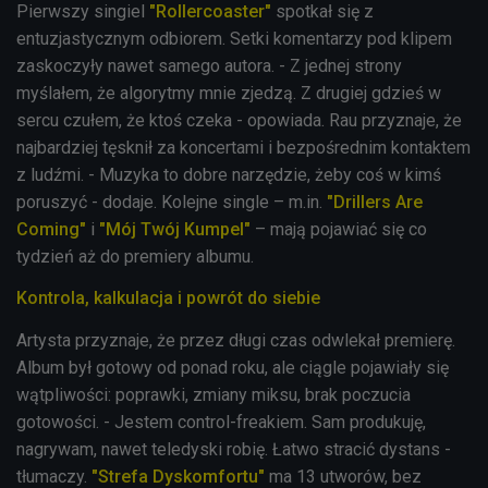
Pierwszy singiel
"Rollercoaster"
spotkał się z
entuzjastycznym odbiorem. Setki komentarzy pod klipem
zaskoczyły nawet samego autora. - Z jednej strony
myślałem, że algorytmy mnie zjedzą. Z drugiej gdzieś w
sercu czułem, że ktoś czeka - opowiada. Rau przyznaje, że
najbardziej tęsknił za koncertami i bezpośrednim kontaktem
z ludźmi. - Muzyka to dobre narzędzie, żeby coś w kimś
poruszyć - dodaje. Kolejne single – m.in.
"Drillers Are
Coming"
i
"Mój Twój Kumpel"
– mają pojawiać się co
tydzień aż do premiery albumu.
Kontrola, kalkulacja i powrót do siebie
Artysta przyznaje, że przez długi czas odwlekał premierę.
Album był gotowy od ponad roku, ale ciągle pojawiały się
wątpliwości: poprawki, zmiany miksu, brak poczucia
gotowości. - Jestem control-freakiem. Sam produkuję,
nagrywam, nawet teledyski robię. Łatwo stracić dystans -
tłumaczy.
"Strefa Dyskomfortu"
ma 13 utworów, bez