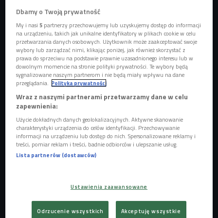
Obserwuj nas na
Dbamy o Twoją prywatność
Google News
Limitowne Czwórkowe Vansy
My i nasi
5
partnerzy przechowujemy lub uzyskujemy dostęp do informacji
na urządzeniu, takich jak unikalne identyfikatory w plikach cookie w celu
przygotowane przez Roberta Kutę do
przetwarzania danych osobowych. Użytkownik może zaakceptować swoje
zgarnięcia w październiku.
wybory lub zarządzać nimi, klikając poniżej, jak również skorzystać z
prawa do sprzeciwu na podstawie prawnie uzasadnionego interesu lub w
dowolnym momencie na stronie polityki prywatności. Te wybory będą
sygnalizowane naszym partnerom i nie będą miały wpływu na dane
przeglądania.
Polityka prywatności
Wraz z naszymi partnerami przetwarzamy dane w celu
zapewnienia:
Użycie dokładnych danych geolokalizacyjnych. Aktywne skanowanie
charakterystyki urządzenia do celów identyfikacji. Przechowywanie
informacji na urządzeniu lub dostęp do nich. Spersonalizowane reklamy i
treści, pomiar reklam i treści, badnie odbiorców i ulepszanie usług.
Lista partnerów (dostawców)
Ustawienia zaawansowane
Zdjęcie ilustracyjne
Foto: Czwórka
Słuchajcie Audycji nr 1, Efektu Wow, Strefy Sportu, Co was
Odrzucenie wszystkich
Akceptuję wszystkie