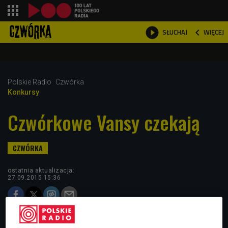
shopping_cart



WIĘCEJ
SŁUCHAJ

Polskie Radio
Czwórka
Konkursy
Czwórkowe Vansy czekają
ostatnia aktualizacja:
27.09.2015 15:36