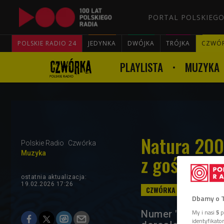
PORTAL POLSKIEGO
POLSKIE RADIO 24
JEDYNKA
DWÓJKA
TRÓJKA
CZWÓ
PLAYLISTA
MUZYKA
Natura 200
Polskie Radio
Czwórka
Muzyka
z gościnny
ostatnia aktualizacja:
19.02.2026 17:26
Dbamy o 
Numer "KUSI TEN 
My i nasi
5
p
identyfikat