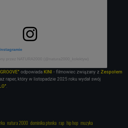
Instagramie
iony przez NATURA2000 (@natura2000_kolektyw)
 GROOVE"
odpowiada
KINI
- filmowiec związany z
Zespołem
az raper, który w listopadzie 2025 roku wydał swój
ŁO"
.
rka
natura 2000
dominika płonka
rap
hip hop
muzyka