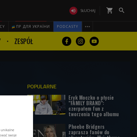
shopping_cart


SŁUCHAJ

ICY
ПР ДЛЯ УКРАЇНИ
PODCASTY
Y
ZESPÓŁ
POPULARNE
Eryk Moczko o płycie
"FAMILY BRAND":
czerpałem fun z
tworzenia tego albumu
Phoebe Bridgers
 unikalne
zaprasza fanów do
tować swoje