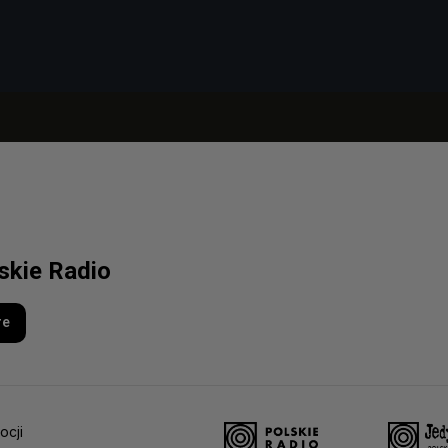
lskie Radio
re
ocji