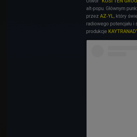
Utwór
"KUSI TEN GRO
alt‑popu. Głównym punk
przez
AZ‑YL
, który św
radiowego potencjału i 
produkcje
KAYTRANAD