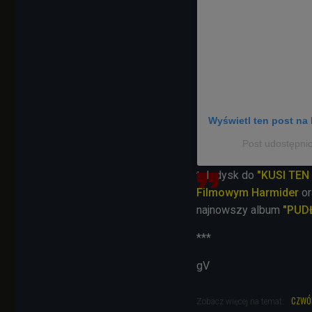
Wyświetl ten post na 
Post udostępn
teledysk do
"KUSI TEN
Filmowym Harmider
or
najnowszy album
"PUD
***
gV
czwó
Zobacz więcej na temat: