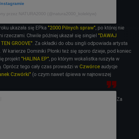
Instagramie
iony przez NATURA2000 (@natura2000_kolektyw)
roku ukazała się EPka
"2000 Pilnych spraw"
, po której nie
mi rzeczami. Chwile później ukazał się singiel
"DAWAJ
I TEN GROOVE"
. Za okładki do obu singli odpowiada artysta
I
. W karierze Dominiki Płonki też się sporo dzieje, pod koniec
ię projekt
"HALINA EP"
, po którym wokalistka ruszyła w
ą. Oprócz tego cały czas prowadzi w
Czwórce
audycje
anek Czwórki"
(o czym nawet śpiewa w najnowszej
Za