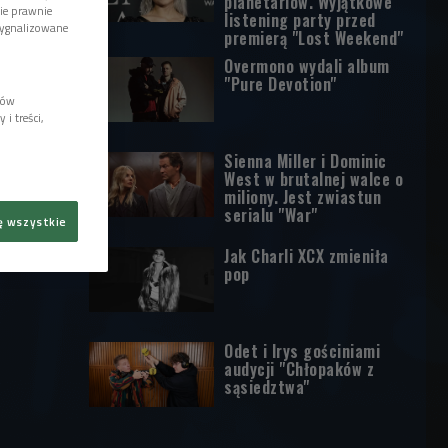
planetariów. Wyjątkowe
wie prawnie
listening party przed
sygnalizowane
premierą "Lost Weekend"
Overmono wydali album
"Pure Devotion"
lów
i treści,
Sienna Miller i Dominic
West w brutalnej walce o
miliony. Jest zwiastun
serialu "War"
ę wszystkie
Jak Charli XCX zmieniła
pop
Odet i Irys gościniami
audycji "Chłopaków z
sąsiedztwa"