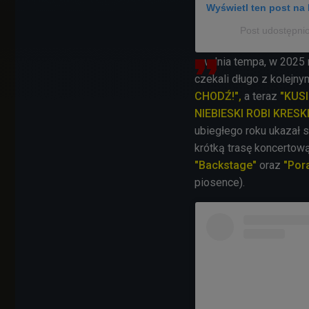
Wyświetl ten post na 
Post udostępn
zwalnia tempa, w 2025 
czekali długo z kolejny
CHODŹ!",
a teraz
"KUS
NIEBIESKI ROBI KRESK
ubiegłego roku ukazał s
krótką trasę koncertow
"Backstage"
oraz
"Por
piosence).