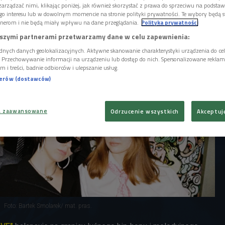
a zamiast ciężaru, przynosi przede wszystkim
arządzać nimi, klikając poniżej, jak również skorzystać z prawa do sprzeciwu na podsta
 najlepszym muzycznym wydaniu.
go interesu lub w dowolnym momencie na stronie polityki prywatności. Te wybory będą 
nerom i nie będą miały wpływu na dane przeglądania.
Polityka prywatności
szymi partnerami przetwarzamy dane w celu zapewnienia:
dnych danych geolokalizacyjnych. Aktywne skanowanie charakterystyki urządzenia do ce
i. Przechowywanie informacji na urządzeniu lub dostęp do nich. Spersonalizowane reklamy 
m i treści, badnie odbiorców i ulepszanie usług.
nerów (dostawców)
a zaawansowane
Odrzucenie wszystkich
Akceptuj
Foto: Bartek Smolarek/ mat. pras.