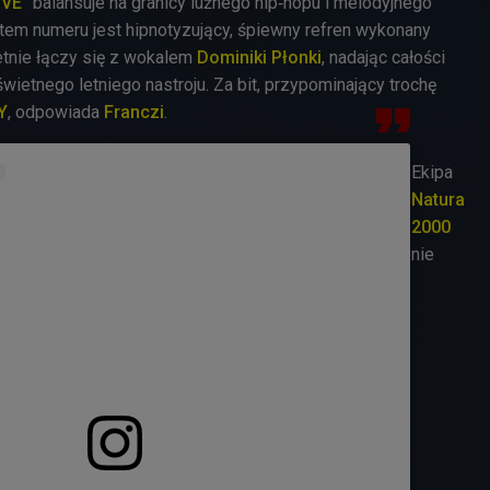
OVE"
balansuje na granicy luźnego hip‑hopu i melodyjnego
tem numeru jest hipnotyzujący, śpiewny refren wykonany
ietnie łączy się z wokalem
Dominiki Płonki
, nadając całości
świetnego letniego nastroju. Za bit, przypominający trochę
Y
, odpowiada
Franczi
.
Ekipa
Natura
2000
nie