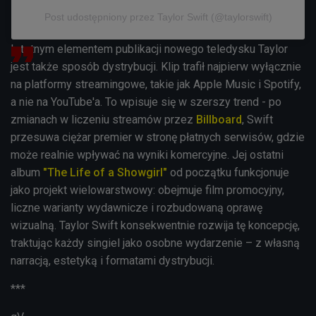
Post udostępniony przez Taylor Swift (@taylorswift)
Istotnym elementem publikacji nowego teledysku Taylor
jest także sposób dystrybucji. Klip trafił najpierw wyłącznie
na platformy streamingowe, takie jak Apple Music i Spotify,
a nie na YouTube'a. To wpisuje się w szerszy trend - po
zmianach w liczeniu streamów przez
Billboard
, Swift
przesuwa ciężar premier w stronę płatnych serwisów, gdzie
może realnie wpływać na wyniki komercyjne. Jej ostatni
album
"The Life of a Showgirl"
od początku funkcjonuje
jako projekt wielowarstwowy: obejmuje film promocyjny,
liczne warianty wydawnicze i rozbudowaną oprawę
wizualną. Taylor Swift konsekwentnie rozwija tę koncepcję,
traktując każdy singiel jako osobne wydarzenie – z własną
narracją, estetyką i formatami dystrybucji.
***