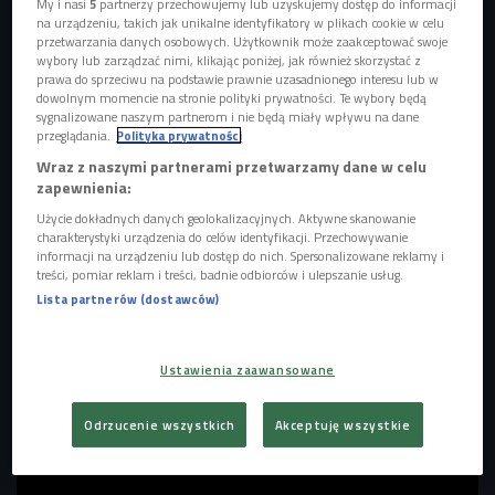
My i nasi
5
partnerzy przechowujemy lub uzyskujemy dostęp do informacji
na urządzeniu, takich jak unikalne identyfikatory w plikach cookie w celu
przetwarzania danych osobowych. Użytkownik może zaakceptować swoje
Jedna z okładek winyla Taylor Swift "The Life of a Shodowgirl"
Foto: Associated
wybory lub zarządzać nimi, klikając poniżej, jak również skorzystać z
Press/East News
prawa do sprzeciwu na podstawie prawnie uzasadnionego interesu lub w
dowolnym momencie na stronie polityki prywatności. Te wybory będą
"Elizabeth Taylor"
to trzeci singiel z zeszłorocznego
sygnalizowane naszym partnerom i nie będą miały wpływu na dane
albumu
Taylor Swift
- "
The Life of a Showgirl"
, ale jego
przeglądania.
Polityka prywatności
obecna promocja wykracza poza standardowy cykl radiowy.
Wraz z naszymi partnerami przetwarzamy dane w celu
zapewnienia:
Klip pojawił się równolegle z dodatkowymi wariantami
utworu - m.in. alternatywną, bardziej kameralną wersją
"So
Użycie dokładnych danych geolokalizacyjnych. Aktywne skanowanie
charakterystyki urządzenia do celów identyfikacji. Przechowywanie
Glamorous Cabaret Version"
. Wszystkie 3 wersje znajdą
informacji na urządzeniu lub dostęp do nich. Spersonalizowane reklamy i
się na limitowanym wydaniu winylowym, które będzie
treści, pomiar reklam i treści, badnie odbiorców i ulepszanie usług.
można nabyć na tegorocznym
Record Store Day
.
Lista partnerów (dostawców)
Ustawienia zaawansowane
Odrzucenie wszystkich
Akceptuję wszystkie