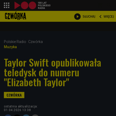
shopping_cart



WIĘCEJ
SŁUCHAJ

Polskie Radio
Czwórka
Muzyka
Taylor Swift opublikowała
teledysk do numeru
"Elizabeth Taylor"
ostatnia aktualizacja:
01.04.2026 13:38