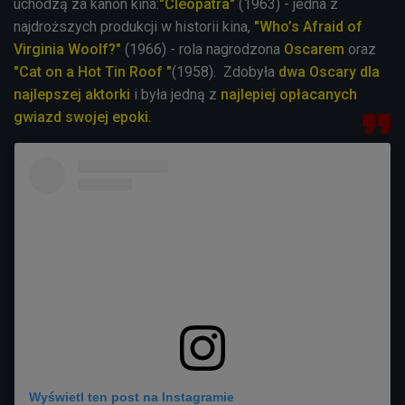
uchodzą za kanon kina:
"Cleopatra"
(1963) - jedna z
najdroższych produkcji w historii kina,
"Who’s Afraid of
Virginia Woolf?"
(1966) - rola nagrodzona
Oscarem
oraz
"Cat on a Hot Tin Roof "
(1958). Zdobyła
dwa Oscary dla
najlepszej aktorki
i była jedną z
najlepiej opłacanych
gwiazd swojej epoki.
Wyświetl ten post na Instagramie