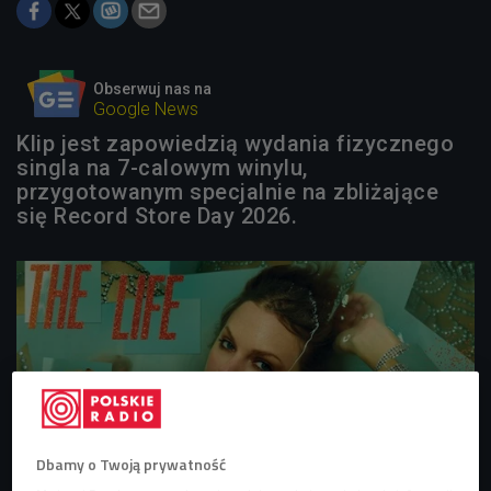
Obserwuj nas na
Google News
Klip jest zapowiedzią wydania fizycznego
singla na 7-calowym winylu,
przygotowanym specjalnie na zbliżające
się Record Store Day 2026.
Dbamy o Twoją prywatność