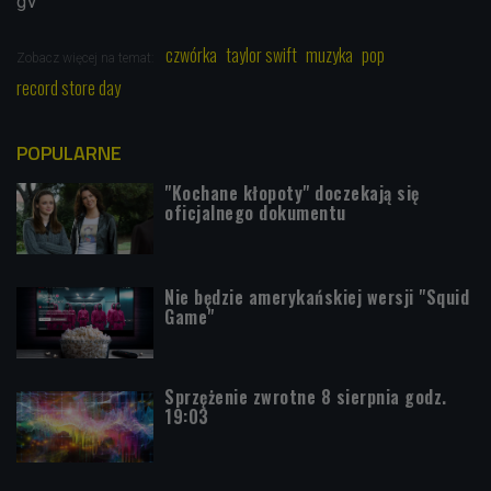
gV
czwórka
taylor swift
muzyka
pop
Zobacz więcej na temat:
record store day
POPULARNE
"Kochane kłopoty" doczekają się
oficjalnego dokumentu
Nie będzie amerykańskiej wersji "Squid
Game"
Sprzężenie zwrotne 8 sierpnia godz.
19:03