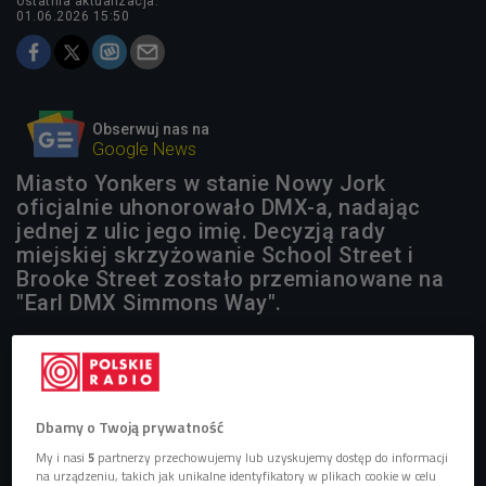
ostatnia aktualizacja:
01.06.2026 15:50
Obserwuj nas na
Google News
Miasto Yonkers w stanie Nowy Jork
oficjalnie uhonorowało DMX-a, nadając
jednej z ulic jego imię. Decyzją rady
miejskiej skrzyżowanie School Street i
Brooke Street zostało przemianowane na
"Earl DMX Simmons Way".
Dbamy o Twoją prywatność
My i nasi
5
partnerzy przechowujemy lub uzyskujemy dostęp do informacji
na urządzeniu, takich jak unikalne identyfikatory w plikach cookie w celu