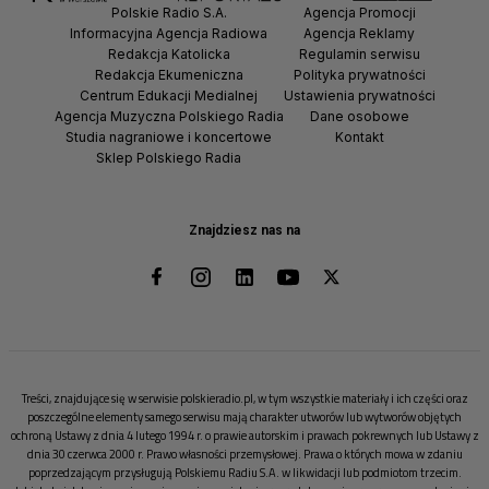
Polskie Radio S.A.
Agencja Promocji
Informacyjna Agencja Radiowa
Agencja Reklamy
Redakcja Katolicka
Regulamin serwisu
Redakcja Ekumeniczna
Polityka prywatności
Centrum Edukacji Medialnej
Ustawienia prywatności
Agencja Muzyczna Polskiego Radia
Dane osobowe
Studia nagraniowe i koncertowe
Kontakt
Sklep Polskiego Radia
Znajdziesz nas na
Treści, znajdujące się w serwisie polskieradio.pl, w tym wszystkie materiały i ich części oraz
poszczególne elementy samego serwisu mają charakter utworów lub wytworów objętych
ochroną Ustawy z dnia 4 lutego 1994 r. o prawie autorskim i prawach pokrewnych lub Ustawy z
dnia 30 czerwca 2000 r. Prawo własności przemysłowej. Prawa o których mowa w zdaniu
poprzedzającym przysługują Polskiemu Radiu S.A. w likwidacji lub podmiotom trzecim.