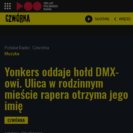
shopping_cart



WIĘCEJ
SŁUCHAJ

Polskie Radio
Czwórka
Muzyka
Yonkers oddaje hołd DMX-
owi. Ulica w rodzinnym
mieście rapera otrzyma jego
imię