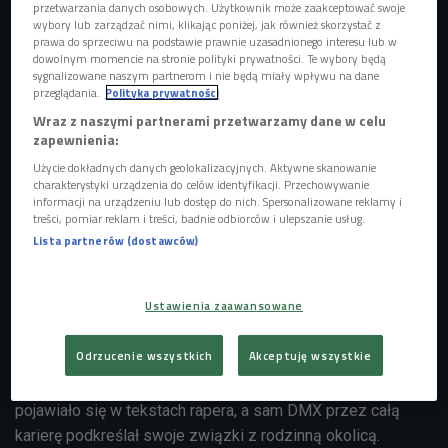
przetwarzania danych osobowych. Użytkownik może zaakceptować swoje
wybory lub zarządzać nimi, klikając poniżej, jak również skorzystać z
prawa do sprzeciwu na podstawie prawnie uzasadnionego interesu lub w
dowolnym momencie na stronie polityki prywatności. Te wybory będą
sygnalizowane naszym partnerom i nie będą miały wpływu na dane
przeglądania.
Polityka prywatności
Wraz z naszymi partnerami przetwarzamy dane w celu
DMX
Foto: Backgrid/East News
zapewnienia:
Uchwała została przyjęta jednogłośnie po publicznym
Użycie dokładnych danych geolokalizacyjnych. Aktywne skanowanie
wysłuchaniu, które odbyło się 27 maja. Mieszkańcy miasta
charakterystyki urządzenia do celów identyfikacji. Przechowywanie
informacji na urządzeniu lub dostęp do nich. Spersonalizowane reklamy i
licznie poparli inicjatywę, podkreślając znaczenie rapera dla
treści, pomiar reklam i treści, badnie odbiorców i ulepszanie usług.
lokalnej społeczności i kultury miasta. Pomysł zmiany
Lista partnerów (dostawców)
nazwy wspierała również rodzina artysty. Wybór lokalizacji
nie jest przypadkowy. Nowa
"Earl DMX Simmons Way"
Ustawienia zaawansowane
znajduje się w pobliżu kompleksu mieszkaniowego
Calcagno Homes
przy
School Street
, gdzie wychowywał
Odrzucenie wszystkich
Akceptuję wszystkie
się Earl Simmons. To właśnie Yonkers stało się
fundamentem jego twórczości - miasto wielokrotnie
pojawiało się w tekstach rapera, a sam DMX przez całą
karierę podkreślał swoje związki z rodzinną okolicą.