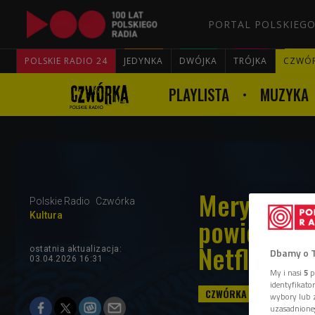
PORTAL POLSKIEGO
POLSKIE RADIO 24
JEDYNKA
DWÓJKA
TRÓJKA
CZWÓ
PLAYLISTA
MUZYKA
Meryl Stree
Polskie Radio
Czwórka
Kultura
powieści "
Netflixa
ostatnia aktualizacja:
Dbamy o 
03.04.2026 16:31
My i nasi
5
p
identyfikat
wybory lub z
uzasadnione