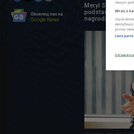
naszym part
Meryl Streep zagr
Wraz z na
podstawie książk
Obserwuj nas na
nagrodzona Nati
Użycie dokła
Google News
identyfikacj
pomiar rekla
Lista part
Ustawieni
Meryl Streep
Foto: IMAGO/Sup