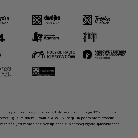
ów lub wytworów objętych ochroną Ustawy z dnia 4 lutego 1994 r. o prawie
zysługują Polskiemu Radiu S.A. w likwidacji lub podmiotom trzecim.
 w całości jest zabronione bez uprzedniej pisemnej zgody uprawnionego.