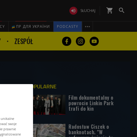
shopping_cart


SŁUCHAJ

ICY
ПР ДЛЯ УКРАЇНИ
PODCASTY
Y
ZESPÓŁ
POPULARNE
Film dokumentalny o
powrocie Linkin Park
trafi do kin
 unikalne
tować swoje
Radosław Ciszek o
wie prawnie
banknotach. "W
sygnalizowane