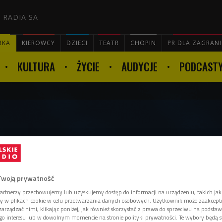
 RADIA SA
RKA
KIEROWCY
DZIECI
TEATR
CHOPIN
PR DLA ZAGRAN
KULTURA
ŻYCIE
AUDYCJE
PODCAST

p zagra w ekranizacji
Korekty", nowym serialu
Twoją prywatność
artnerzy przechowujemy lub uzyskujemy dostęp do informacji na urządzeniu, takich jak
ory w plikach cookie w celu przetwarzania danych osobowych. Użytkownik może zaakcep
arządzać nimi, klikając poniżej, jak również skorzystać z prawa do sprzeciwu na podsta
go interesu lub w dowolnym momencie na stronie polityki prywatności. Te wybory będą 