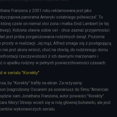
thana Franzena z 2001 roku reklamowana jest jako
byczajowa panorama Ameryki ostatniego półwiecza". To
 której czele on niemal stoi żona i matka Enid Lambert (w tej
treep). Kobieta stawia sobie cel - chce zaznać przyjemności
ałań jest próba zorganizowania rodzinnych świąt. Pozornie
e prosty w realizacji. Jej mąż, Alfred zmaga się z postępującą
ci nie jest skora wrócić, choć na chwilę, do rodzinnego domu.
onfrontacji rzeczywistości z ich dawnymi marzeniami i
ść o upadku
rodziny w pełnych powierzchowności czasach.
d w serialu "Korekty"
sa, by "Korekty" trafiły na ekran. Za reżyserię
son (nagrodzony Oscarem za scenariusz do filmu "American
 będzie sam Jonathana Franzena, autor powieści "Korekty".
ara Meryl Streep wcieli się w rolę głównej bohaterki, ale jest
ucentów wykonawczych serialu.