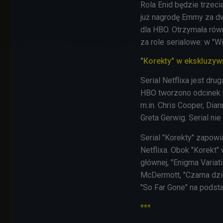
Rola Enid będzie trzeci
już nagrodę Emmy za dw
dla HBO. Otrzymała rów
za role serialowe: w "W
"Korekty" w ekskluzyw
Serial Netflixa jest dru
HBO tworzono odcinek p
m.in. Chris Cooper, Dia
Greta Gerwig. Serial nie
Serial "Korekty" zapowi
Netflixa. Obok "Korekt" 
głównej, "Enigma Varia
McDermott, "Czarna dzi
"
So Far Gone" na pods
***