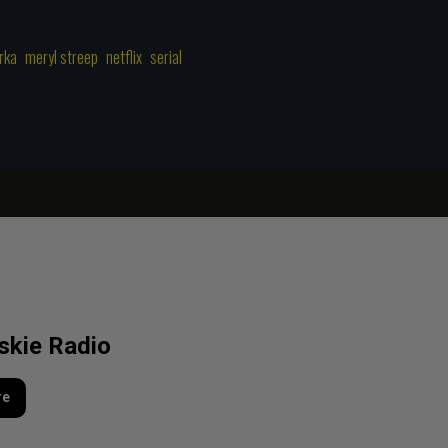
rka
meryl streep
netflix
serial
lskie Radio
re