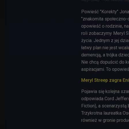
Powieść "Korekty" Jona
"z
nakomita społeczno-o
opowieść o rodzinie, na
roli zobaczymy Meryl S
życia. Jednym z jej dzi
łatwy plan nie jest wcal
demencją, a trójka dzie
Nie chcą dopuścić do k
aspiracjami. To opowie
Meryl Streep zagra Eni
Pojawia się kolejna szan
odpowiada
Cord Jeffer
Fiction), a scenarzystą
Trzykrotna laureatka Osc
również w gronie prod