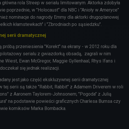
a główna rola Streep w serialu limitowanym. Aktorka zdobyła
ie poprzednie, w "Holocaust" dla NBC i "Anioły w Ameryce"
nież nominacje do nagrody Emmy dla aktorki drugoplanowej
ielkich kłamstewkach" i "Zbrodniach po sąsiedzku".
nej serii dramatycznej
gą próbą przeniesienia "Korekt" na ekrany - w 2012 roku dla
ilotażowy serialu z gwiazdorką obsadą, zagrali w nim
nne Wiest, Ewan McGregor, Maggie Gyllenhaal, Rhys Ifans i
 doczekał się jednak realizacji.
adany jest jako część ekskluzywnej serii dramatycznej
w tej serii są także "Rabbit, Rabbit" z Adamem Driverem w roli
tions" z Aaronem Taylorem-Johnsonem; "Pogoda" z Julią
ura" na podstawie powieści graficznych Charlesa Burnsa czy
tawie komiksów Marka Bombacka.