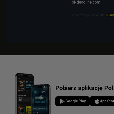
pj/deadline.com
czwó
Zobacz więcej na temat:
Pobierz aplikację Po
Google Play
App Sto