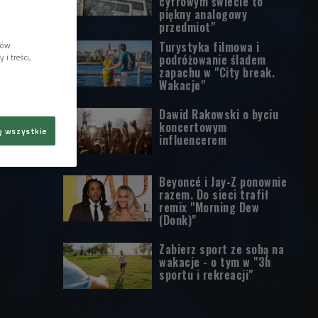
cyfrowym świecie to
piękny analogowy
przedmiot"
Turystyka filmowa i
lów
i treści,
podróżowanie śladem
zapachu w "City break.
Wakacje"
Dawid Rakowski o byciu
koncertowym
ę wszystkie
influencerem
Beyoncé i Jay-Z ponownie
razem. Do sieci trafił
remix "Morning Dew
(Donk)"
Zabierz sport ze sobą na
wakacje - o tym w "3h
sportu i rekreacji"