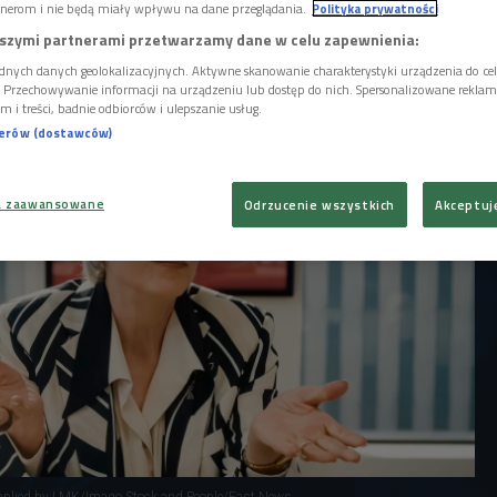
nerom i nie będą miały wpływu na dane przeglądania.
Polityka prywatności
a główną rolę w serialu Netflixa na
szymi partnerami przetwarzamy dane w celu zapewnienia:
i "Jonathana Franzena "Korekty". To powieść
onal Book Award.
dnych danych geolokalizacyjnych. Aktywne skanowanie charakterystyki urządzenia do ce
i. Przechowywanie informacji na urządzeniu lub dostęp do nich. Spersonalizowane reklamy 
m i treści, badnie odbiorców i ulepszanie usług.
nerów (dostawców)
a zaawansowane
Odrzucenie wszystkich
Akceptuj
plied by LMK/Imago Stock and People/East News