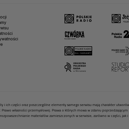
ocji
amy
rwisu
atności
ywatności
we
riały i ich części oraz poszczególne elementy samego serwisu mają charakter utwor
r. Prawo własności przemysłowej. Prawa o których mowa w zdaniu poprzedzającym pr
 rozpowszechnianie materiałów zamieszczonych w serwisie, zarówno w części, jak i