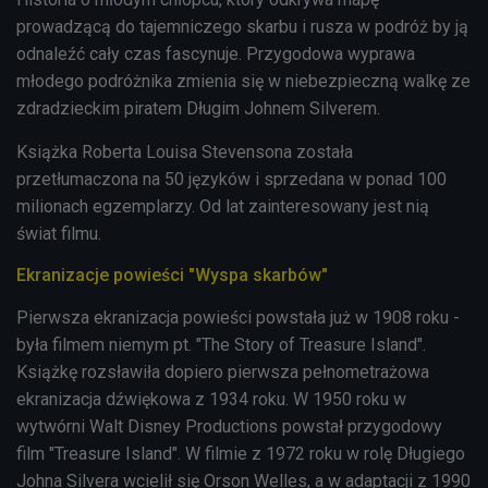
prowadzącą do tajemniczego skarbu i rusza w podróż by ją
odnaleźć cały czas fascynuje. Przygodowa wyprawa
młodego podróżnika zmienia się w niebezpieczną walkę ze
zdradzieckim piratem Długim Johnem Silverem.
Książka
Roberta Louisa Stevensona została
przetłumaczona na 50 języków i sprzedana w ponad 100
milionach egzemplarzy. Od lat zainteresowany jest nią
świat filmu.
Ekranizacje powieści "Wyspa skarbów"
Pierwsza ekranizacja powieści powstała już w 1908 roku -
była filmem niemym pt. "The Story of Treasure Island".
Książkę rozsławiła dopiero pierwsza pełnometrażowa
ekranizacja dźwiękowa z 1934 roku. W 1950 roku w
wytwórni Walt Disney Productions powstał przygodowy
film "Treasure Island". W filmie z 1972 roku w rolę Długiego
Johna Silvera wcielił się Orson Welles, a w adaptacji z 1990