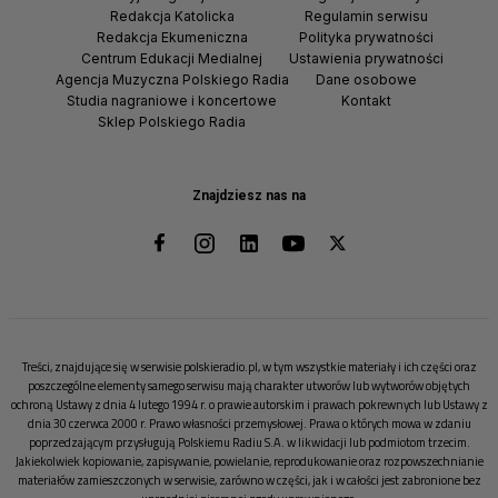
Redakcja Katolicka
Regulamin serwisu
Redakcja Ekumeniczna
Polityka prywatności
Centrum Edukacji Medialnej
Ustawienia prywatności
Agencja Muzyczna Polskiego Radia
Dane osobowe
Studia nagraniowe i koncertowe
Kontakt
Sklep Polskiego Radia
Znajdziesz nas na
Treści, znajdujące się w serwisie polskieradio.pl, w tym wszystkie materiały i ich części oraz
poszczególne elementy samego serwisu mają charakter utworów lub wytworów objętych
ochroną Ustawy z dnia 4 lutego 1994 r. o prawie autorskim i prawach pokrewnych lub Ustawy z
dnia 30 czerwca 2000 r. Prawo własności przemysłowej. Prawa o których mowa w zdaniu
poprzedzającym przysługują Polskiemu Radiu S.A. w likwidacji lub podmiotom trzecim.
Jakiekolwiek kopiowanie, zapisywanie, powielanie, reprodukowanie oraz rozpowszechnianie
materiałów zamieszczonych w serwisie, zarówno w części, jak i w całości jest zabronione bez