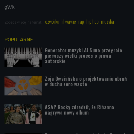
gV/k
czwórka
lil wayne
rap
hip hop
muzyka
Zobacz więcej na temat:
POPULARNE
Generator muzyki AI Suno przegrało
pierwszy wielki proces o prawa
autorskie
Zoja Owsiańska o projektowaniu ubrań
w duchu zero waste
A$AP Rocky zdradził, że Rihanna
nagrywa nowy album