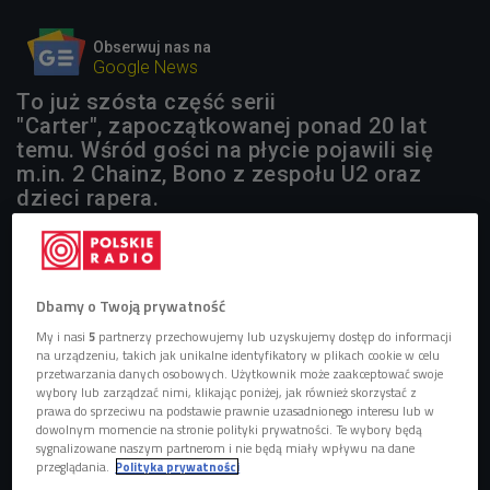
Obserwuj nas na
Google News
To już szósta część serii
"Carter", zapoczątkowanej ponad 20 lat
temu. Wśród gości na płycie pojawili się
m.in. 2 Chainz, Bono z zespołu U2 oraz
dzieci rapera.
Dbamy o Twoją prywatność
My i nasi
5
partnerzy przechowujemy lub uzyskujemy dostęp do informacji
na urządzeniu, takich jak unikalne identyfikatory w plikach cookie w celu
przetwarzania danych osobowych. Użytkownik może zaakceptować swoje
wybory lub zarządzać nimi, klikając poniżej, jak również skorzystać z
prawa do sprzeciwu na podstawie prawnie uzasadnionego interesu lub w
dowolnym momencie na stronie polityki prywatności. Te wybory będą
sygnalizowane naszym partnerom i nie będą miały wpływu na dane
przeglądania.
Polityka prywatności