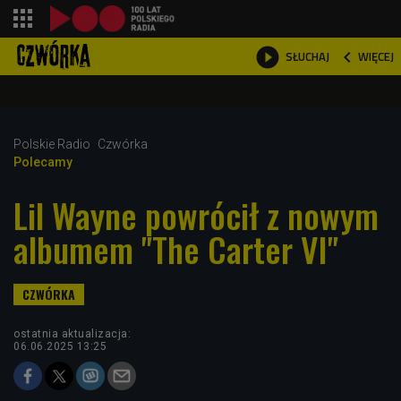
shopping_cart



WIĘCEJ
SŁUCHAJ

Polskie Radio
Czwórka
Polecamy
Lil Wayne powrócił z nowym
albumem "The Carter VI"
ostatnia aktualizacja:
06.06.2025 13:25