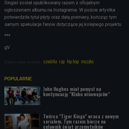
Singiel został opublikowany razem z oficjalnym
ogłoszeniem albumu na Instagramie. W poście artystka
potwierdziła tytuł płyty oraz datę premiery, kończąc tym
samym spekulacje fanów dotyczące jej kolejnego projektu
***
gV
czwórka
rap
hip hop
muzyka
Zobacz więcej na temat:
POPULARNE
John Hughes miał pomysł na
kontynuację "Klubu winowajców"
Twórca "Tiger Kinga" wraca z nowym
serialem. Tym razem bierze na
celownik świat przemytników