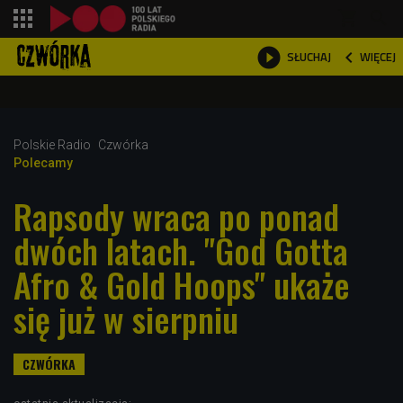
shopping_cart



WIĘCEJ
SŁUCHAJ

Polskie Radio
Czwórka
Polecamy
Rapsody wraca po ponad
dwóch latach. "God Gotta
Afro & Gold Hoops" ukaże
się już w sierpniu