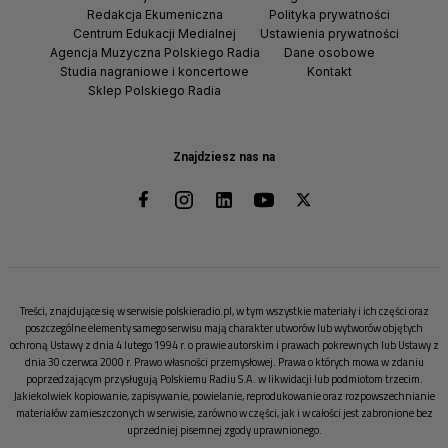
Redakcja Ekumeniczna
Polityka prywatności
Centrum Edukacji Medialnej
Ustawienia prywatności
Agencja Muzyczna Polskiego Radia
Dane osobowe
Studia nagraniowe i koncertowe
Kontakt
Sklep Polskiego Radia
Znajdziesz nas na
Treści, znajdujące się w serwisie polskieradio.pl, w tym wszystkie materiały i ich części oraz
poszczególne elementy samego serwisu mają charakter utworów lub wytworów objętych
ochroną Ustawy z dnia 4 lutego 1994 r. o prawie autorskim i prawach pokrewnych lub Ustawy z
dnia 30 czerwca 2000 r. Prawo własności przemysłowej. Prawa o których mowa w zdaniu
poprzedzającym przysługują Polskiemu Radiu S.A. w likwidacji lub podmiotom trzecim.
Jakiekolwiek kopiowanie, zapisywanie, powielanie, reprodukowanie oraz rozpowszechnianie
materiałów zamieszczonych w serwisie, zarówno w części, jak i w całości jest zabronione bez
uprzedniej pisemnej zgody uprawnionego.