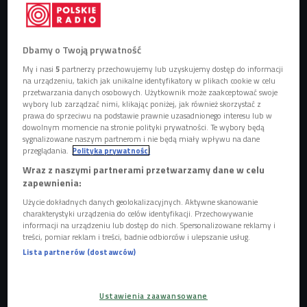
Dbamy o Twoją prywatność
My i nasi
5
partnerzy przechowujemy lub uzyskujemy dostęp do informacji
na urządzeniu, takich jak unikalne identyfikatory w plikach cookie w celu
przetwarzania danych osobowych. Użytkownik może zaakceptować swoje
Rapsody
Foto: NDZ/STAR MAX/IPx/Associated Press/East News
wybory lub zarządzać nimi, klikając poniżej, jak również skorzystać z
prawa do sprzeciwu na podstawie prawnie uzasadnionego interesu lub w
Rapsody
, a właściwie
Marlanna Evans
, to pochodząca z
dowolnym momencie na stronie polityki prywatności. Te wybory będą
sygnalizowane naszym partnerom i nie będą miały wpływu na dane
Karoliny Północnej raperka uznawana za jedną z
przeglądania.
Polityka prywatności
najważniejszych artystek współczesnego hip-hopu. Karierę
Wraz z naszymi partnerami przetwarzamy dane w celu
zaczynała w kolektywie
Kooley High
, a jej talent dostrzegł
zapewnienia:
legendarny producent
9th Wonder
, który został jej
Użycie dokładnych danych geolokalizacyjnych. Aktywne skanowanie
mentorem i pomógł rozwinąć solową karierę. Na
charakterystyki urządzenia do celów identyfikacji. Przechowywanie
informacji na urządzeniu lub dostęp do nich. Spersonalizowane reklamy i
przestrzeni lat artystka zdobyła uznanie dzięki albumom
treści, pomiar reklam i treści, badnie odbiorców i ulepszanie usług.
"Laila's Wisdom"
,
"Eve"
i
"Please Don't Cry"
, łącząc
Lista partnerów (dostawców)
świetną technicznie nawijkę, społeczny komentarz i
osobiste historie. Współpracowała m.in. z
Kendrickiem
Lamarem
,
J. Cole'em
i
Andersonem .Paakiem
. W 2025
Ustawienia zaawansowane