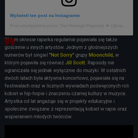
Wyświetl ten post na Instagramie
Post udostępniony przez The Homegirl Rapsody 💋 (@rapsody)
W tym okresie raperka regularnie pojawiała się także
gościnnie u innych artystów. Jednym z głośniejszych
numerów był singiel
"Not Sorry"
grupy
Moonchild,
w
którym pojawiła się również
Jill Scott.
Rapsody nie
ograniczała się jednak wyłącznie do muzyki. W ostatnich
dwóch latach była aktywna koncertowo, pojawiała się na
festiwalach oraz w licznych wywiadach poświęconych roli
kobiet w hip-hopie i znaczeniu czarnej kultury w muzyce.
Artystka od lat angażuje się w projekty edukacyjne i
społeczne związane z reprezentacją kobiet w rapie oraz
wspieraniem młodych twórców.