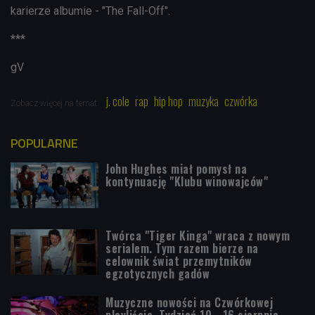
karierze albumie - "The Fall-Off".
***
gV
j. cole
rap
hip hop
muzyka
czwórka
Zobacz więcej na temat:
POPULARNE
John Hughes miał pomysł na
kontynuację "Klubu winowajców"
Twórca "Tiger Kinga" wraca z nowym
serialem. Tym razem bierze na
celownik świat przemytników
egzotycznych gadów
Muzyczne nowości na Czwórkowej
playliście. Tydzień 10 - 16 sierpnia