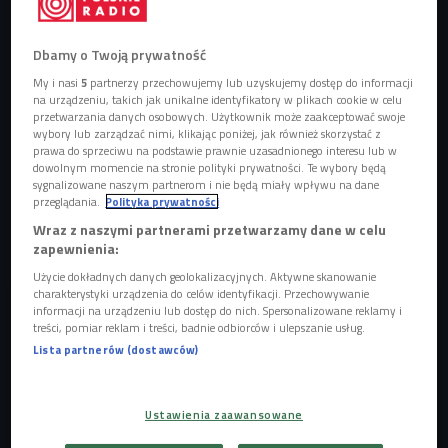
J. Cole
Foto: Universal Music Polska/mat. prasowe
Dbamy o Twoją prywatność
J. Cole
udowadnia, że w hip-hopie wciąż jest miejsce na
My i nasi
5
partnerzy przechowujemy lub uzyskujemy dostęp do informacji
na urządzeniu, takich jak unikalne identyfikatory w plikach cookie w celu
gesty wykraczające poza cyfrową rutynę. Raper z
przetwarzania danych osobowych. Użytkownik może zaakceptować swoje
Fayetteville ruszył w trasę po miastach w USA, sprzedając
wybory lub zarządzać nimi, klikając poniżej, jak również skorzystać z
prawa do sprzeciwu na podstawie prawnie uzasadnionego interesu lub w
swój ostatni album
"The Fall-Off"
bezpośrednio z
dowolnym momencie na stronie polityki prywatności. Te wybory będą
bagażnika swojego samochodu. Bez stoisk, bez ochrony,
sygnalizowane naszym partnerom i nie będą miały wpływu na dane
przeglądania.
Polityka prywatności
bez całej machiny promocyjnej - tylko on, płyty i ludzie,
którzy akurat znaleźli się w odpowiednim miejscu o
Wraz z naszymi partnerami przetwarzamy dane w celu
zapewnienia:
odpowiednim czasie.
Użycie dokładnych danych geolokalizacyjnych. Aktywne skanowanie
charakterystyki urządzenia do celów identyfikacji. Przechowywanie
informacji na urządzeniu lub dostęp do nich. Spersonalizowane reklamy i
treści, pomiar reklam i treści, badnie odbiorców i ulepszanie usług.
Lista partnerów (dostawców)
Ustawienia zaawansowane