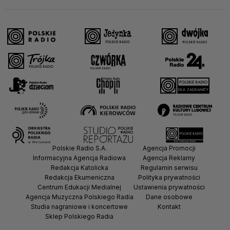
Polskie Radio S.A.
Agencja Promocji
Informacyjna Agencja Radiowa
Agencja Reklamy
Redakcja Katolicka
Regulamin serwisu
Redakcja Ekumeniczna
Polityka prywatności
Centrum Edukacji Medialnej
Ustawienia prywatności
Agencja Muzyczna Polskiego Radia
Dane osobowe
Studia nagraniowe i koncertowe
Kontakt
Sklep Polskiego Radia