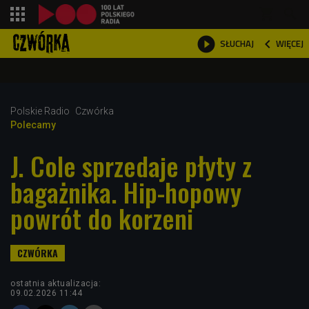
shopping_cart



WIĘCEJ
SŁUCHAJ

Polskie Radio
Czwórka
Polecamy
J. Cole sprzedaje płyty z
bagażnika. Hip-hopowy
powrót do korzeni
ostatnia aktualizacja:
09.02.2026 11:44