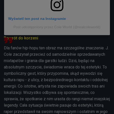
Wyświetl ten post na Instagramie
Post udostępniony przez Cole World (@realcoleworld)
Powrót do korzeni
Dla fanów hip-hopu ten obraz ma szczególne znaczenie. J.
Cole zaczynał przecież od samodzielnie sprzedawanych
mixtape’ów i grania dla garstki ludzi. Dziś, będąc na
absolutnym szczycie, świadomie wraca do tej estetyki. To
symboliczny gest, który przypomina, skąd wywodzi się
kultura rapu - z ulicy, z bezpośredniego kontaktu i oddolnej
energii. Co istotne, artysta nie zapowiada swoich tras ani
lokalizacji. Wszystko odbywa się spontanicznie, co
sprawia, że spotkanie z nim urasta do rangi niemal miejskiej
legendy. Cała sytuacja świetnie pasuje do estetyki, którą
raper przedstawił na swoim najnowszym i ostatnim w jego