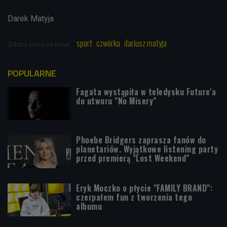
Darek Matyja
sport
czwórka
dariusz matyja
Zobacz więcej na temat:
POPULARNE
Fagata wystąpiła w teledysku Future'a
do utworu "No Misery"
Phoebe Bridgers zaprasza fanów do
planetariów. Wyjątkowe listening party
przed premierą "Lost Weekend"
Eryk Moczko o płycie "FAMILY BRAND":
czerpałem fun z tworzenia tego
albumu