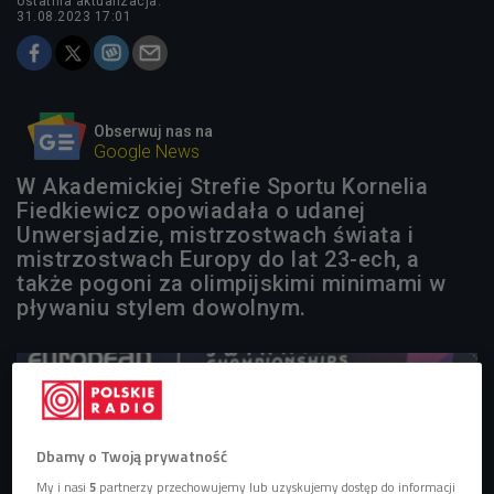
ostatnia aktualizacja:
31.08.2023 17:01
Obserwuj nas na
Google News
W Akademickiej Strefie Sportu Kornelia
Fiedkiewicz opowiadała o udanej
Unwersjadzie, mistrzostwach świata i
mistrzostwach Europy do lat 23-ech, a
także pogoni za olimpijskimi minimami w
pływaniu stylem dowolnym.
Dbamy o Twoją prywatność
My i nasi
5
partnerzy przechowujemy lub uzyskujemy dostęp do informacji