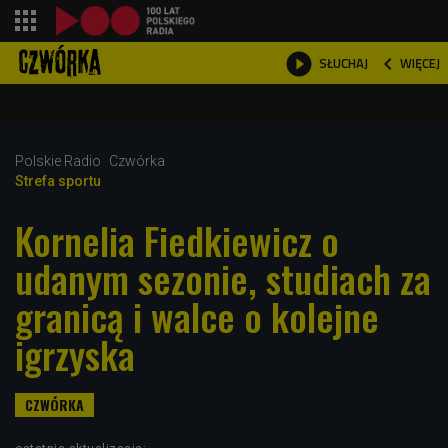
shopping_cart



WIĘCEJ
SŁUCHAJ

Polskie Radio
Czwórka
Strefa sportu
Kornelia Fiedkiewicz o
udanym sezonie, studiach za
granicą i walce o kolejne
igrzyska