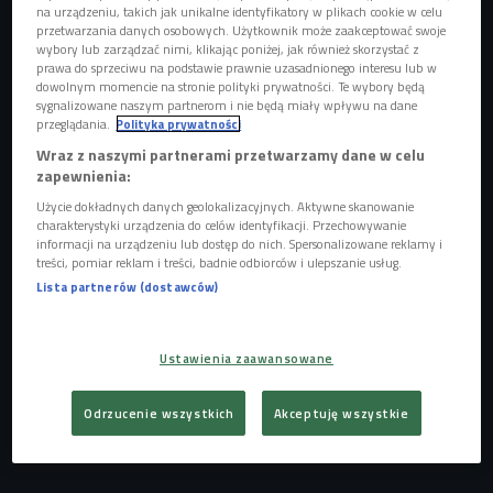
na urządzeniu, takich jak unikalne identyfikatory w plikach cookie w celu
przetwarzania danych osobowych. Użytkownik może zaakceptować swoje
wybory lub zarządzać nimi, klikając poniżej, jak również skorzystać z
prawa do sprzeciwu na podstawie prawnie uzasadnionego interesu lub w
dowolnym momencie na stronie polityki prywatności. Te wybory będą
sygnalizowane naszym partnerom i nie będą miały wpływu na dane
przeglądania.
Polityka prywatności
Kornelia Fiedkiewicz
Foto: PZP
Wraz z naszymi partnerami przetwarzamy dane w celu
zapewnienia:
W wielu dyscyplinach sportowych trwa walka o olimpijskie
kwalifikacje. Pływacy walczyli o nie m.in. podczas
Użycie dokładnych danych geolokalizacyjnych. Aktywne skanowanie
charakterystyki urządzenia do celów identyfikacji. Przechowywanie
mistrzostw świata w Fukuoce, Uniwersjady w Chengdu i
informacji na urządzeniu lub dostęp do nich. Spersonalizowane reklamy i
młodzieżowych mistrzostw Europy w Dublinie. Biletów do
treści, pomiar reklam i treści, badnie odbiorców i ulepszanie usług.
Paryża nie dawały jednak medale tych imprez, a wyniki
Lista partnerów (dostawców)
lepsze od wyznaczonych minimów, które są naprawdę
bardzo wysokie.
Ustawienia zaawansowane
O walce o wyjazd na swoje drugie igrzyska opowiedziała w
Akdemickiej Strefie Sportu specjalizująca się w w pływaniu
Odrzucenie wszystkich
Akceptuję wszystkie
stylem dowolnym, studiująca w Wielkiej Brytanii - 22-letnia
Kornelia Fiedkiewicz.