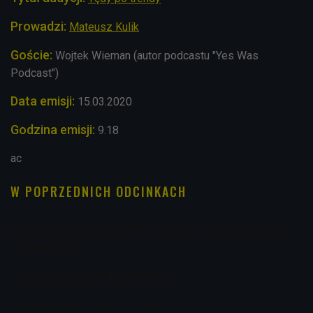
Prowadzi:
Mateusz Kulik
Goście:
Wojtek Wieman (autor podcastu "Yes Was
Podcast")
Data emisji:
15
.03.2020
Godzina emisji:
9
.18
ac
W POPRZEDNICH ODCINKACH
Keepthebeat: na meczu NBA w Nowym Jorku poczułem się
częścią historii
Tędy po trendy 16.04.2023 10:01
Tędy po trendy 16.04.2023 09:01