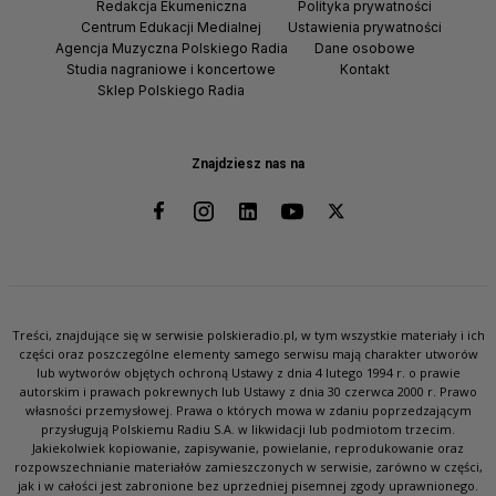
Redakcja Ekumeniczna
Polityka prywatności
Centrum Edukacji Medialnej
Ustawienia prywatności
Agencja Muzyczna Polskiego Radia
Dane osobowe
Studia nagraniowe i koncertowe
Kontakt
Sklep Polskiego Radia
Znajdziesz nas na
Treści, znajdujące się w serwisie polskieradio.pl, w tym wszystkie materiały i ich
części oraz poszczególne elementy samego serwisu mają charakter utworów
lub wytworów objętych ochroną Ustawy z dnia 4 lutego 1994 r. o prawie
autorskim i prawach pokrewnych lub Ustawy z dnia 30 czerwca 2000 r. Prawo
własności przemysłowej. Prawa o których mowa w zdaniu poprzedzającym
przysługują Polskiemu Radiu S.A. w likwidacji lub podmiotom trzecim.
Jakiekolwiek kopiowanie, zapisywanie, powielanie, reprodukowanie oraz
rozpowszechnianie materiałów zamieszczonych w serwisie, zarówno w części,
jak i w całości jest zabronione bez uprzedniej pisemnej zgody uprawnionego.