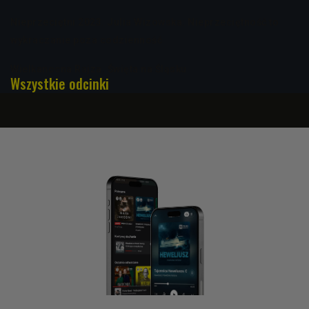
Nieprzeciętni 2023. Julia Wizowska: Nieprzeciętność to
wykraczanie poza codzienność
Wielkanocna Rajza. Święta na Śląsku
Wszystkie odcinki