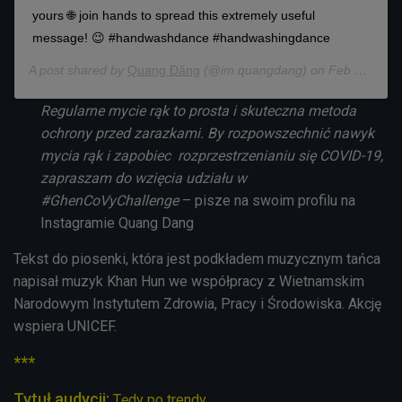
yours 🌐 join hands to spread this extremely useful
message! 😉 #handwashdance #handwashingdance
A post shared by
Quang Đăng
(@im.quangdang) on
Feb 19, 2020 at 8:12am PST
Regularne mycie rąk to prosta i skuteczna metoda
ochrony przed zarazkami. By rozpowszechnić nawyk
mycia rąk i zapobiec rozprzestrzenianiu się COVID-19,
zapraszam do wzięcia udziału w
#GhenCoVyChallenge
– pisze na swoim profilu na
Instagramie
Quang Dang
Tekst do piosenki, która jest podkładem muzycznym tańca
napisał muzyk Khan Hun we współpracy z Wietnamskim
Narodowym Instytutem Zdrowia, Pracy i Środowiska. Akcję
wspiera UNICEF.
***
Tytuł audycji:
Tędy po trendy