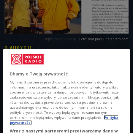
#ghencovychallenge
Foto: mat.pras./Instagram.com
O AUDYCJI
00:00
00:00
Dbamy o Twoją prywatność
Koronawirus spowodował odwołanie większości imprez
My i nasi
5
partnerzy przechowujemy lub uzyskujemy dostęp do
masowych. Zamknięte są galerie i muzea, ale artyści
informacji na urządzeniu, takich jak unikalne identyfikatory w plikach
znajdują kreatywne sposoby na to, by dzielić się swoją
cookie w celu przetwarzania danych osobowych. Użytkownik może
twórczością za pomocą mediów społecznościowych. Jedni
zaakceptować swoje wybory lub zarządzać nimi, klikając poniżej, jak
również skorzystać z prawa do sprzeciwu na podstawie prawnie
organizują koncerty online, inni występują na balkonach
uzasadnionego interesu lub w dowolnym momencie na stronie
swoich prywatnych domów, jeszcze inni za pośrednictwem
polityki prywatności. Te wybory będą sygnalizowane naszym
partnerom i nie będą miały wpływu na dane przeglądania.
Polityka
działań artystycznych namawiają do profilaktyki.
prywatności
Wraz z naszymi partnerami przetwarzamy dane w
Wietnamski tancerz Quang Dang stworzył choreografię do