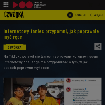
shopping_cart



WIĘCEJ
SŁUCHAJ

Internetowy taniec przypomni, jak poprawnie
myć ręce
Na TikToku pojawił się taniec inspirowany koronawirusem.
Internetowy challange ma przypominać o tym, w jaki
sposób poprawne myć ręce.