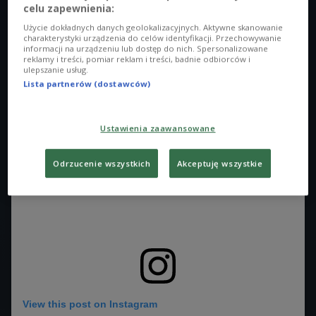
celu zapewnienia:
wiralowego tańca przebojem podbiła TikTok. „Ghen Co Vy”,
Użycie dokładnych danych geolokalizacyjnych. Aktywne skanowanie
bo taki tytuł nosi piosenka ma przypominać o tym, w jaki
charakterystyki urządzenia do celów identyfikacji. Przechowywanie
informacji na urządzeniu lub dostęp do nich. Spersonalizowane
sposób prawidłowo myć ręce, unikać nadmiernego kontaktu
reklamy i treści, pomiar reklam i treści, badnie odbiorców i
dłoni z twarzą, ograniczyć obecność w zatłoczonych
ulepszanie usług.
Lista partnerów (dostawców)
miejscach i zachować ogólną ostrożność.
Ustawienia zaawansowane
Odrzucenie wszystkich
Akceptuję wszystkie
View this post on Instagram