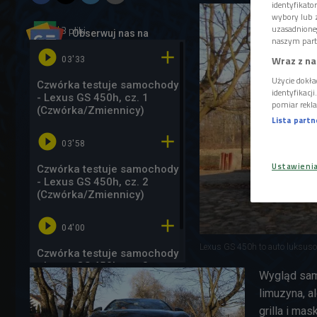
identyfikat
wybory lub z
3 pliki
uzasadnione
AUDIO
Obserwuj nas na
naszym part
Google News


Wraz z na
03'33
Użycie dokła
Czwórka testuje samochody
identyfikacj
- Lexus GS 450h, cz. 1
pomiar rekla
(Czwórka/Zmiennicy)
Lista part


03'58
Ustawieni
Czwórka testuje samochody
- Lexus GS 450h, cz. 2
(Czwórka/Zmiennicy)


04'00
Lexus GS 450h to auto luksuso
Czwórka testuje samochody
GALERIA
- Lexus GS 450h, cz. 3
Wygląd sam
(Czwórka/Zmiennicy)
limuzyna, a
grilla i mas