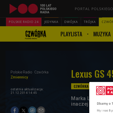
PORTAL POLSKIEGO
POLSKIE RADIO 24
JEDYNKA
DWÓJKA
TRÓJKA
CZWÓ
PLAYLISTA
MUZYKA
Lexus GS 4
Polskie Radio
Czwórka
Zmiennicy
ostatnia aktualizacja:
21.12.2014 14:45
Marka Lexus nieo
Dbamy o 
inaczej jest przy
My i nasi
5
p