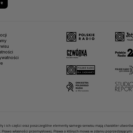
re
ocji
amy
rwisu
atności
ywatności
we
riały i ich części oraz poszczególne elementy samego serwisu mają charakter utwor
r. Prawo własności przemysłowej. Prawa o których mowa w zdaniu poprzedzającym pr