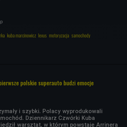
mp
rka
kuba marcinowicz
lexus
motoryzacja
samochody
 pierwsze polskie superauto budzi emocje
rzymały i szybki. Polacy wyprodukowali
amochód. Dziennikarz Czwórki Kuba
edził warsztat, w którym powstaje Arrinera