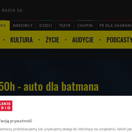
 RADIA SA
RKA
KIEROWCY
DZIECI
TEATR
CHOPIN
PR DLA ZAGRAN
KULTURA
ŻYCIE
AUDYCJE
PODCAST

50h - auto dla batmana
dłącznie kojarzy nam się z luksusem. Nie
Twoją prywatność
 okazji auta GS 450h.
artnerzy przechowujemy lub uzyskujemy dostęp do informacji na urządzeniu, takich jak