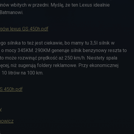
linów wbitych w przedni. Myślę, że ten Lexus idealnie
Batmanowi.
ągów lexus GS 450h.pdf
o silnika to też jest ciekawie, bo mamy tu 3,5l silnik w
6 o mocy 345KM. 290KM generuje silnik benzynowy reszta to
uto może rozwinąć prędkość aż 250 km/h. Niestety spala
ęcej, niż sugerują foldery reklamowe. Przy ekonomicznej
. 10 litrów na 100 km.
GS 450h.pdf
y
nowicz
4