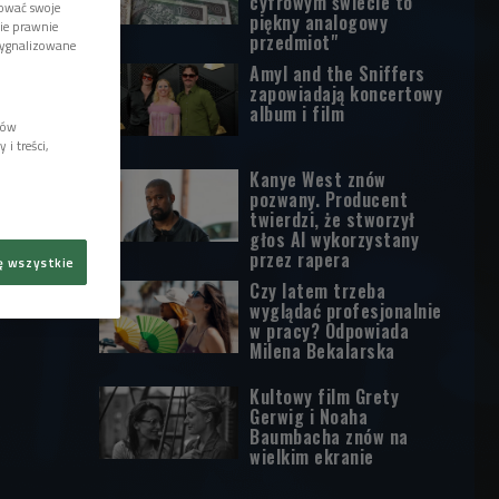
cyfrowym świecie to
tować swoje
piękny analogowy
wie prawnie
przedmiot"
sygnalizowane
Amyl and the Sniffers
zapowiadają koncertowy
album i film
lów
i treści,
Kanye West znów
pozwany. Producent
twierdzi, że stworzył
głos AI wykorzystany
przez rapera
ę wszystkie
Czy latem trzeba
wyglądać profesjonalnie
w pracy? Odpowiada
Milena Bekalarska
Kultowy film Grety
Gerwig i Noaha
Baumbacha znów na
wielkim ekranie