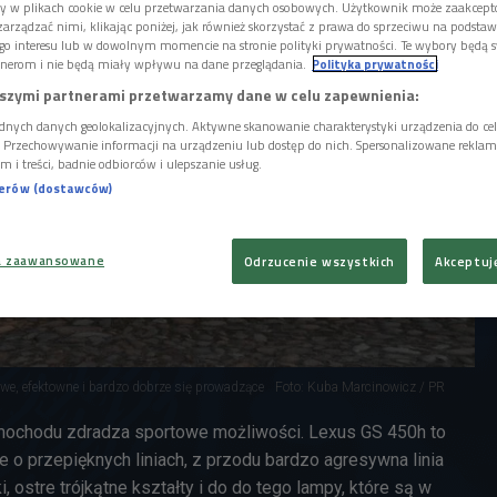
ory w plikach cookie w celu przetwarzania danych osobowych. Użytkownik może zaakcep
arządzać nimi, klikając poniżej, jak również skorzystać z prawa do sprzeciwu na podsta
go interesu lub w dowolnym momencie na stronie polityki prywatności. Te wybory będą 
nerom i nie będą miały wpływu na dane przeglądania.
Polityka prywatności
szymi partnerami przetwarzamy dane w celu zapewnienia:
dnych danych geolokalizacyjnych. Aktywne skanowanie charakterystyki urządzenia do ce
i. Przechowywanie informacji na urządzeniu lub dostęp do nich. Spersonalizowane reklamy 
m i treści, badnie odbiorców i ulepszanie usług.
nerów (dostawców)
a zaawansowane
Odrzucenie wszystkich
Akceptuj
we, efektowne i bardzo dobrze się prowadzące
Foto: Kuba Marcinowicz / PR
ochodu zdradza sportowe możliwości. Lexus GS 450h to
le o przepięknych liniach, z przodu bardzo agresywna linia
ki, ostre trójkątne kształty i do do tego lampy, które są w