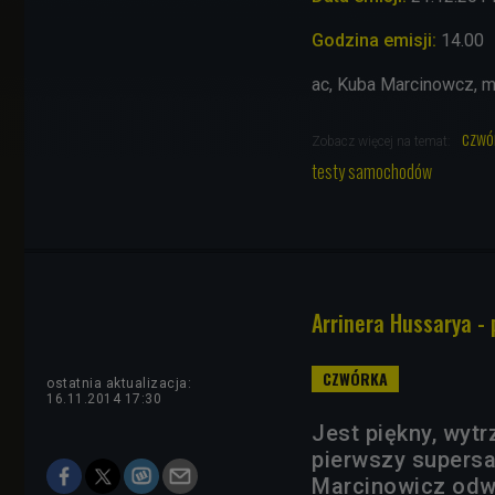
Godzina emisji:
14.00
ac, Kuba Marcinowcz, 
czwó
Zobacz więcej na temat:
testy samochodów
Arrinera Hussarya -
ostatnia aktualizacja:
16.11.2014 17:30
Jest piękny, wyt
pierwszy supers
Marcinowicz odwi