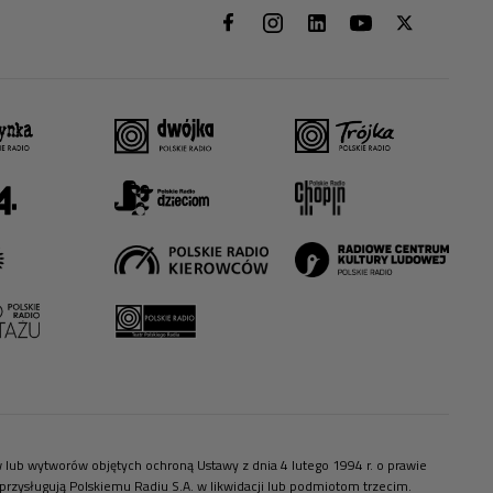
ów lub wytworów objętych ochroną Ustawy z dnia 4 lutego 1994 r. o prawie
zysługują Polskiemu Radiu S.A. w likwidacji lub podmiotom trzecim.