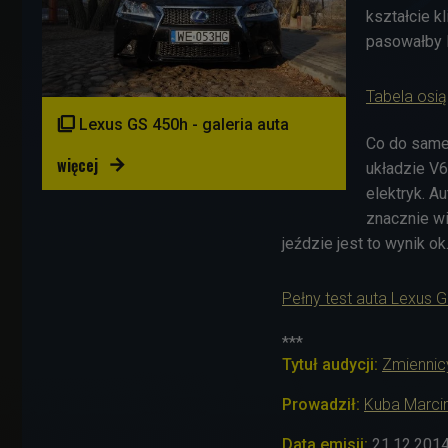
kształcie k
pasowałby 
Tabela osi

Lexus GS 450h - galeria auta
Co do sameg
więcej

układzie V
elektryk. A
znacznie wi
jeździe jest to wynik ok
Pełny test auta Lexus 
***
Tytuł audycji:
Zmiennic
Prowadził:
Kuba Marci
Data emisji:
21.12.201